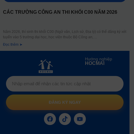
CÁC TRƯỜNG CÔNG AN THI KHỐI C00 NĂM 2026
Năm 2026, thí sinh thi khối C00 (Ngữ văn, Lịch sử, Địa lý) có thể đăng ký xét
tuyển vào 5 trường đại học, học viện thuộc Bộ Công an,
Đọc thêm ➤
Hướng nghiệp
HOCMAI
ĐĂNG KÝ NGAY