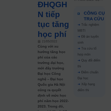
ĐHQGH
kiến công bố 9.8,
nguyện vọng tăng vọt
N tiếp
CÔNG CỤ
67%
TRA CỨU
tục tăng
➜
Trắc nghiệm
MBTI
học phí
➜
Đề án tuyển
21/05/2022
sinh
Cùng với xu
➜
Tra cứu tổ
hướng tăng học
hợp môn
phí của các
➜
Quy đổi điểm
trường đại học,
thi
mới đây trường
➜
Điểm chuẩn
Đại học Công
Đại học
nghệ – Đại học
➜
Xếp hạng
Quốc gia Hà Nội
cũng ra quyết
điểm thi
định về mức học
phí năm học 2022-
2023. Trong đó,