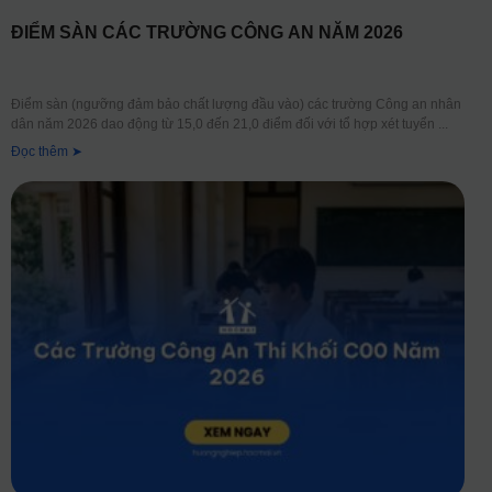
ĐIỂM SÀN CÁC TRƯỜNG CÔNG AN NĂM 2026
Điểm sàn (ngưỡng đảm bảo chất lượng đầu vào) các trường Công an nhân
dân năm 2026 dao động từ 15,0 đến 21,0 điểm đối với tổ hợp xét tuyển
Đọc thêm ➤