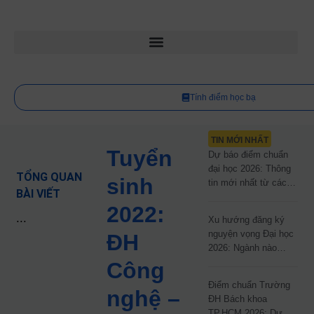
Tính điểm học bạ
TIN MỚI NHẤT
Tuyển
Dự báo điểm chuẩn
đại học 2026: Thông
TỔNG QUAN
sinh
tin mới nhất từ các
BÀI VIẾT
trường đại học công
2022:
lập
...
Xu hướng đăng ký
nguyện vọng Đại học
ĐH
2026: Ngành nào
đang dẫn đầu cuộc
Công
đua?
Điểm chuẩn Trường
nghệ –
ĐH Bách khoa
TP.HCM 2026: Dự