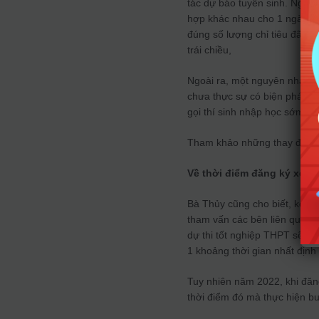
tác dự báo tuyển sinh. Nguyê
hợp khác nhau cho 1 ngành đà
đúng số lượng chỉ tiêu đã th
trái chiều,
Ngoài ra, một nguyên nhân k
chưa thực sự có biện pháp gi
gọi thí sinh nhập học sớm nh
Tham khảo những thay đổi t
Về thời điểm đăng ký xét 
Bà Thủy cũng cho biết, kế ho
tham vấn các bên liên quan đ
dự thi tốt nghiệp THPT sẽ bì
1 khoảng thời gian nhất định
Tuy nhiên năm 2022, khi đăng
thời điểm đó mà thực hiện bư