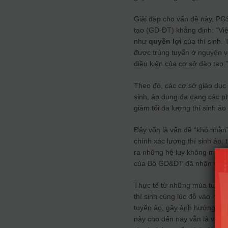
Giải đáp cho vấn đề này, P
tạo (GD-ĐT) khẳng định: “Vi
như
quyền lợi
của thí sinh.
được trúng tuyển ở nguyện vọ
điều kiện của cơ sở đào tạo.
Theo đó, các cơ sở giáo dục
sinh, áp dụng đa dạng các p
giảm tối đa lượng thí sinh ả
Đây vốn là vấn đề “khó nhằn
chính xác lượng thí sinh ảo, 
ra những hệ lụy không mong
của Bộ GD&ĐT đã nhận về nh
Thực tế từ những mùa tuyển s
thí sinh cùng lúc đỗ vào nhiề
tuyển ảo, gây ảnh hướng tới 
này cho đến nay vẫn là vấn đ