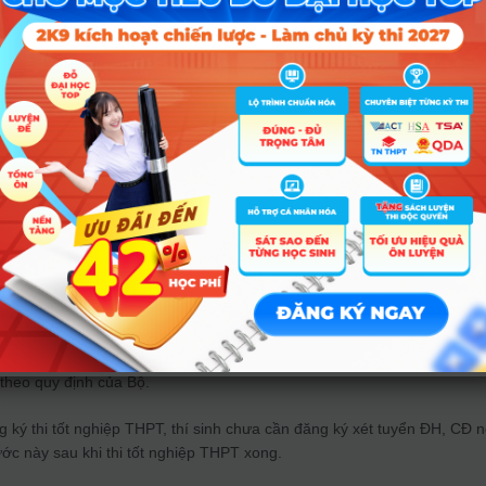
n nhân là do các trường thực hiện tuyển sinh bằng nhiều phương thức,
o tạo, nhưng việc phân bổ chỉ tiêu thật sự hợp lý hay tuyển sinh khô
ông báo, gây mất công bằng cho thí sinh cũng như hiệu ứng dư luận xã
hác là nhà trường chưa xây dựng nhiều phương thức tuyển sinh nhữn
ải quyết tình trạng này để bảo vệ sự công bằng cho thí sinh, nhiều trư
ưng vẫn không cập nhật dữ liệu lên hệ thống chung.
rong kỳ tuyển sinh năm 2022
TẠI ĐÂY
tuyển ĐH:
ạch tuyển sinh còn phụ thuộc vào thời điểm thi. Hiện nay, Bộ GD-ĐT 
ể cố gắng công bố trong thời gian sớm nhất. Dự kiến thời điểm đăng k
nh thường như mọi năm, có nghĩa là thí sinh thực hiện đăng ký trước khi
 theo quy định của Bộ.
 ký thi tốt nghiệp THPT, thí sinh chưa cần đăng ký xét tuyển ĐH, CĐ 
ớc này sau khi thi tốt nghiệp THPT xong.