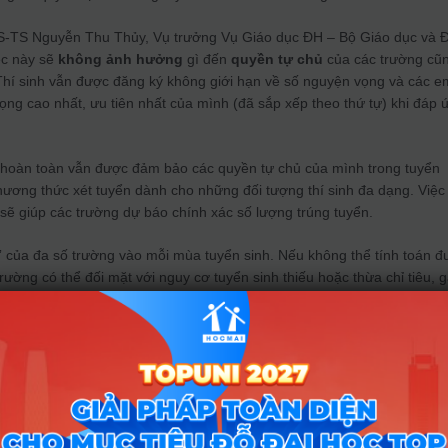
GS-TS Nguyễn Thu Thủy, Vụ trưởng Vụ Giáo dục ĐH – Bộ Giáo dục và 
ệc này sẽ
không ảnh hưởng
gì đến
quyền tự chủ
của các trường cũ
 Thí sinh vẫn được đăng ký không giới hạn về số nguyện vọng và các e
ng cao nhất, ưu tiên nhất của mình (đã sắp xếp theo thứ tự) khi đáp 
”
 hoàn toàn vẫn được đảm bảo các quyền tự chủ của mình trong tuyển
hương thức xét tuyển dành cho những đối tượng thí sinh đa dạng. Việc
o sẽ giúp các trường dự báo chính xác số lượng trúng tuyển.
” của đa số trường vào mỗi mùa tuyển sinh. Nếu không thể tính toán 
trường có thể đối mặt với nguy cơ tuyển sinh thiếu hoặc thừa chỉ tiêu, 
 muốn. Do đó, chủ trương xây dựng, áp dụng phần mềm lọc ảo chung
ững phản ứng tích cực, được sự đồng thuận của nhiều trường ĐH.
inh trước, thí sinh ảo vẫn còn tồn tại một số lượng không nhỏ. Ví dụ 
u trường ĐH khác nhau trong 1 đợt xét tuyển, tạo ra những thí sinh trú
cơ hội trúng tuyển của những thí sinh khác cùng tham gia xét tuyển. Đ
ề “nhức nhối” của bất cứ cơ sở đào tạo nào bởi sự khó khăn trong cô