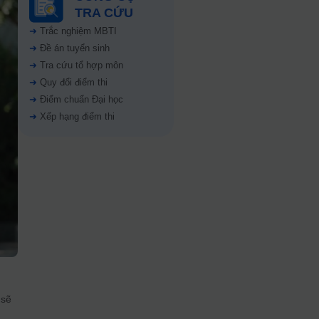
TRA CỨU
➜
Trắc nghiệm MBTI
➜
Đề án tuyển sinh
➜
Tra cứu tổ hợp môn
➜
Quy đổi điểm thi
➜
Điểm chuẩn Đại học
➜
Xếp hạng điểm thi
 sẽ