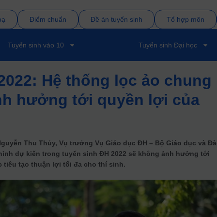
bạ
Điểm chuẩn
Đề án tuyển sinh
Tổ hợp môn
Tuyển sinh vào 10
Tuyển sinh Đại học
2022: Hệ thống lọc ảo chung
h hưởng tới quyền lợi của
Nguyễn Thu Thủy, Vụ trưởng Vụ Giáo dục ĐH – Bộ Giáo dục và Đ
hỉnh dự kiến trong tuyển sinh ĐH 2022 sẽ không ảnh hưởng tới
tiêu tạo thuận lợi tối đa cho thí sinh.