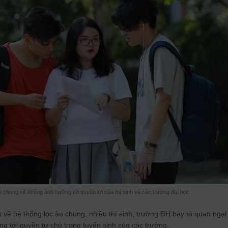
chung sẽ không ảnh hưởng tới quyền lợi của thí sinh và các trường đại học
 về hệ thống lọc ảo chung, nhiều thí sinh, trường ĐH bày tỏ quan ngại
g tới quyền tự chủ trong tuyển sinh của các trường.