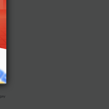
 tổ
ng
 hội
g
ờng
đang
ý
 thi
ngay