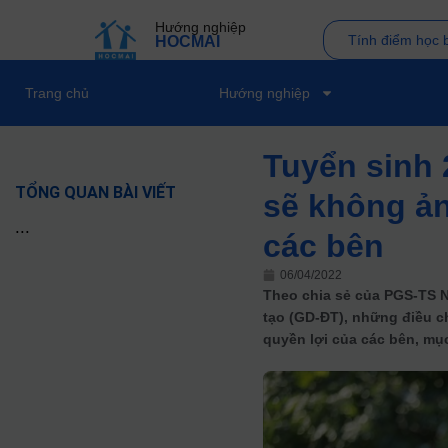
Hướng nghiệp
Tính điểm học 
HOCMAI
Trang chủ
Hướng nghiệp
Tuyển sinh 
TỔNG QUAN BÀI VIẾT
sẽ không ản
...
các bên
06/04/2022
Theo chia sẻ của PGS-TS 
tạo (GD-ĐT), những điều c
quyền lợi của các bên, mục 