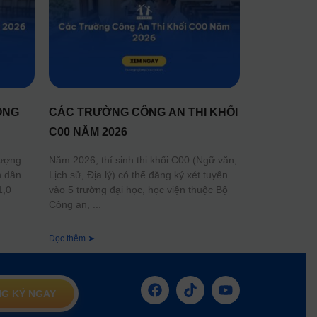
ÔNG
CÁC TRƯỜNG CÔNG AN THI KHỐI
C00 NĂM 2026
lượng
Năm 2026, thí sinh thi khối C00 (Ngữ văn,
n dân
Lịch sử, Địa lý) có thể đăng ký xét tuyển
1,0
vào 5 trường đại học, học viện thuộc Bộ
Công an,
Đọc thêm ➤
G KÝ NGAY