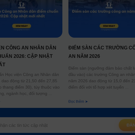
ỆN CÔNG AN NHÂN DÂN
ĐIỂM SÀN CÁC TRƯỜNG C
HUẨN 2026: CẬP NHẬT
AN NĂM 2026
ẤT
Điểm sàn (ngưỡng đảm bảo chất 
đầu vào) các trường Công an nhâ
ẩn Học viện Công an Nhân dân
năm 2026 dao động từ 15,0 đến 2
dao động từ 21,50 đến 27,85
điểm đối với tổ hợp xét tuyển
o thang điểm 30), tùy thuộc vào
ng, ngành học, đối tượng
➤
Đọc thêm ➤
ĐĂN