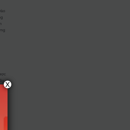
Đào
ng
m
ứng
được
gây
X
 này
một
ng
iều
ng