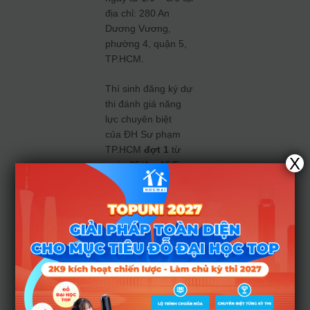
địa chỉ: 280 An
Dương Vương,
phường 4, quận 5,
TP.HCM.
Thí sinh đăng ký dự
thi đánh giá năng
lực chuyên biệt
của ĐH Sư phạm
TP.HCM
đợt 1
từ
X
ngày 25/4 – 15/5
bằng hình thức trực
tuyến tại địa
chỉ https://dkdgnl.hc
mue.edu.vn/.
(Nguồn: Tổng hợp)