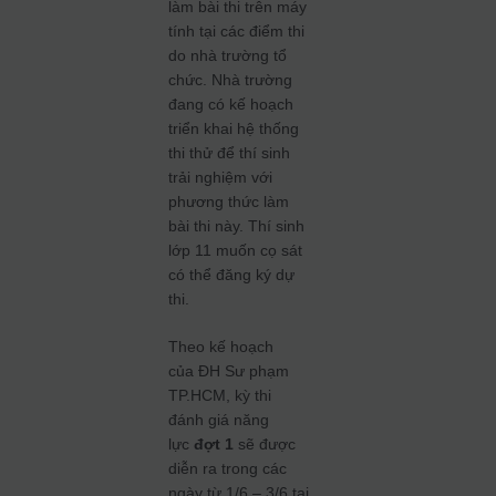
làm bài thi trên máy
tính tại các điểm thi
do nhà trường tổ
chức. Nhà trường
đang có kế hoạch
triển khai hệ thống
thi thử để thí sinh
trải nghiệm với
phương thức làm
bài thi này. Thí sinh
lớp 11 muốn cọ sát
có thể đăng ký dự
thi.
Theo kế hoạch
của ĐH Sư phạm
TP.HCM, kỳ thi
đánh giá năng
lực
đợt 1
sẽ được
diễn ra trong các
ngày từ 1/6 – 3/6 tại