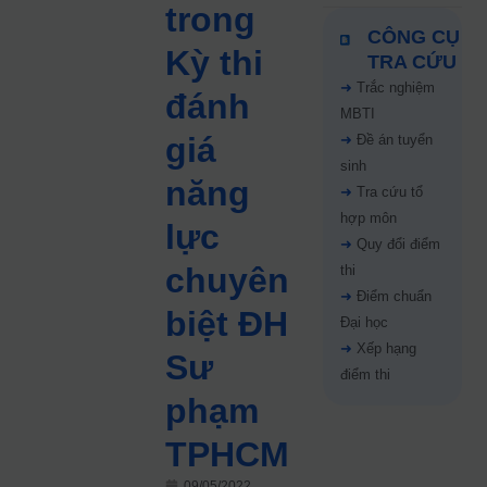
trong
CÔNG CỤ
Kỳ thi
TRA CỨU
➜
Trắc nghiệm
đánh
MBTI
giá
➜
Đề án tuyển
sinh
năng
➜
Tra cứu tổ
hợp môn
lực
➜
Quy đổi điểm
chuyên
thi
➜
Điểm chuẩn
biệt ĐH
Đại học
➜
Xếp hạng
Sư
điểm thi
phạm
TPHCM
09/05/2022