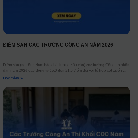
ĐIỂM SÀN CÁC TRƯỜNG CÔNG AN NĂM 2026
Điểm sàn (ngưỡng đảm bảo chất lượng đầu vào) các trường Công an nhân
dân năm 2026 dao động từ 15,0 đến 21,0 điểm đối với tổ hợp xét tuyển
Đọc thêm ➤