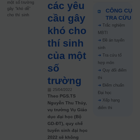
một số trường
các yêu
gây “khó dễ”
CÔNG CỤ
cho thí sinh
cầu gây
TRA CỨU
➜
Trắc nghiệm
khó cho
MBTI
thí sinh
➜
Đề án tuyển
sinh
của một
➜
Tra cứu tổ
hợp môn
số
➜
Quy đổi điểm
trường
thi
➜
Điểm chuẩn
25/04/2022
Đại học
Theo PGS.TS
➜
Xếp hạng
Nguyễn Thu Thủy,
điểm thi
vụ trường Vụ Giáo
dục đại học (Bộ
GD-ĐT), quy chế
tuyển sinh đại học
2022 sẽ không