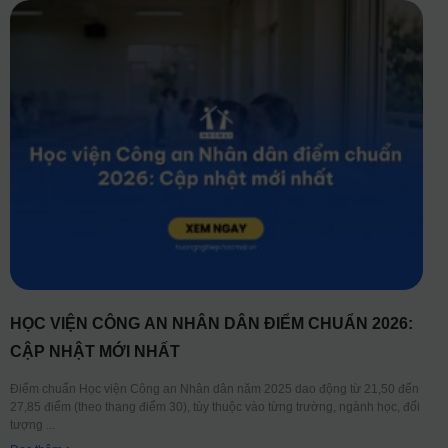
HỌC VIỆN CÔNG AN NHÂN DÂN ĐIỂM CHUẨN 2026:
CẬP NHẬT MỚI NHẤT
Điểm chuẩn Học viện Công an Nhân dân năm 2025 dao động từ 21,50 đến
27,85 điểm (theo thang điểm 30), tùy thuộc vào từng trường, ngành học, đối
tượng