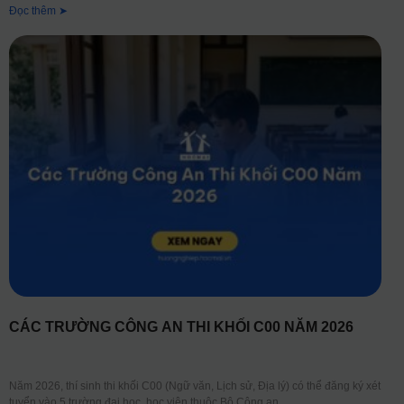
Đọc thêm ➤
CÁC TRƯỜNG CÔNG AN THI KHỐI C00 NĂM 2026
Năm 2026, thí sinh thi khối C00 (Ngữ văn, Lịch sử, Địa lý) có thể đăng ký xét
tuyển vào 5 trường đại học, học viện thuộc Bộ Công an,