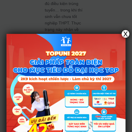
đủ điều kiện trúng
tuyển… trong khi thí
sinh vẫn chưa tốt
nghiệp THPT. Thực
trạng này nhận về
X
phản ứng tiêu cực
trên các phương
tiện truyền thông,
đặc biệt các đại
biểu Quốc hội cũng
đã đề cập tới trong
năm vừa qua: sai
quy định của quy
chế khi gọi thí sinh
nhập học sớm vào
trường (khi thí sinh
chưa tốt nghiệp
THPT); làm mất
quyền lợi của thí
sinh khi thí sinh có