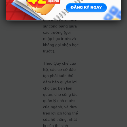
nhu cầu chờ cả
phương thức xét
tuyển sử dụng kết
quả thi THPT; thiếu
sự công bằng giữa
các trường (gọi
nhập học trước và
không gọi nhập học
trước).
Theo Quy chế của
Bộ, các cơ sở đào
tạo phải tuân thủ
đảm bảo quyền lợi
cho các bên liên
quan, cho công tác
quản lý nhà nước
của ngành, và dựa
trên lợi ích tổng thể
của hệ thống, nhất
là của thí sinh.