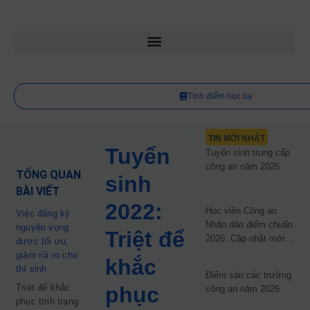
Tính điểm học bạ
TIN MỚI NHẤT
Tuyển
Tuyển sinh trung cấp
công an năm 2026
TỔNG QUAN
sinh
BÀI VIẾT
2022:
Học viện Công an
Việc đăng ký
Nhân dân điểm chuẩn
nguyện vọng
Triệt để
2026: Cập nhật mới
được tối ưu,
nhất
giảm rủi ro cho
khắc
thí sinh
Điểm sàn các trường
Triệt để khắc
phục
công an năm 2026
phục tình trạng