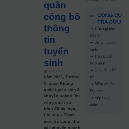
quân
kiến công bố 9.8,
nguyện vọng tăng vọt
công bố
CÔNG CỤ
67%
TRA CỨU
thông
➜
Trắc nghiệm
MBTI
tin
➜
Đề án tuyển
tuyển
sinh
➜
Tra cứu tổ
sinh
hợp môn
➜
Quy đổi điểm
23/02/2023
Năm 2023, Trường
thi
Sĩ quan Không
➜
Điểm chuẩn
quân tuyển sinh 3
Đại học
chuyên ngành Phi
➜
Xếp hạng
công quân sự
điểm thi
trình độ đại học,
Chỉ huy – Tham
mưu dù cũng như
các chuyên ngành