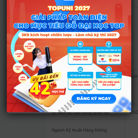
QUÂN
– Địa chỉ: Cổng 3, đường Biệt Thự,
thành phố Nha Trang, tỉnh Khánh
Hòa
– Điện thoại: 069697941.
– Email:
dannguyenthanh1972@gmail.com.
– Website:
http://www.tsqkq.edu.vn.
a) Đào tạo đại học quân sự
KG
Ngành Sĩ quan CHTM Không quân
(Phi công quân sự)
b) Đào tạo cao đẳng quân sự
KG
Ngành Kỹ thuật Hàng không