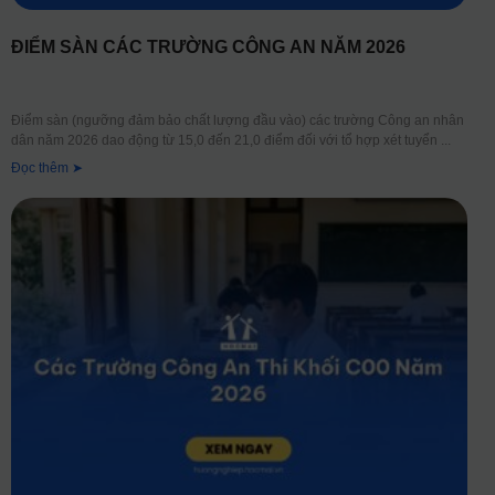
ĐIỂM SÀN CÁC TRƯỜNG CÔNG AN NĂM 2026
Điểm sàn (ngưỡng đảm bảo chất lượng đầu vào) các trường Công an nhân
dân năm 2026 dao động từ 15,0 đến 21,0 điểm đối với tổ hợp xét tuyển
Đọc thêm ➤