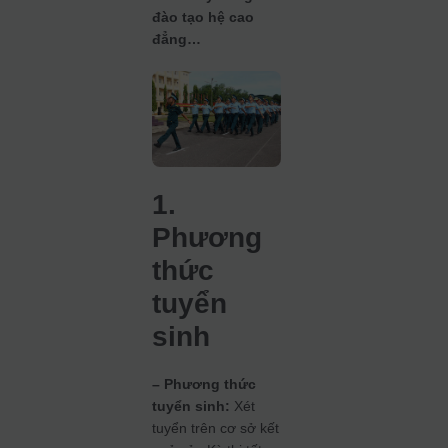
đào tạo hệ cao
đẳng…
1.
Phương
thức
tuyển
sinh
– Phương thức
tuyển sinh:
Xét
tuyển trên cơ sở kết