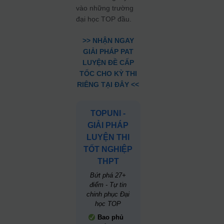
vào những trường
đại học TOP đầu.
>> NHẬN NGAY
GIẢI PHÁP PAT
LUYỆN ĐỀ CẤP
TỐC CHO KỲ THI
RIÊNG TẠI ĐÂY <<
TOPUNI -
GIẢI PHÁP
LUYỆN THI
TỐT NGHIỆP
THPT
Bứt phá 27+
điểm - Tự tin
chinh phục Đại
học TOP
Bao phủ