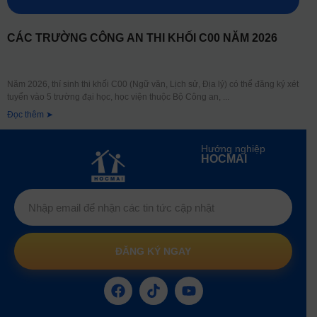
CÁC TRƯỜNG CÔNG AN THI KHỐI C00 NĂM 2026
Năm 2026, thí sinh thi khối C00 (Ngữ văn, Lịch sử, Địa lý) có thể đăng ký xét
tuyển vào 5 trường đại học, học viện thuộc Bộ Công an,
Đọc thêm ➤
Hướng nghiệp
HOCMAI
ĐĂNG KÝ NGAY