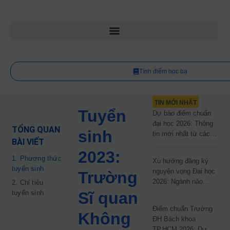
Tính điểm học bạ
TIN MỚI NHẤT
Tuyển
Dự báo điểm chuẩn
đại học 2026: Thông
TỔNG QUAN
sinh
tin mới nhất từ các
BÀI VIẾT
trường đại học công
2023:
lập
1. Phương thức
Xu hướng đăng ký
tuyển sinh
nguyện vọng Đại học
Trường
2026: Ngành nào
2. Chỉ tiêu
đang dẫn đầu cuộc
tuyển sinh
Sĩ quan
đua?
Điểm chuẩn Trường
Không
ĐH Bách khoa
TP.HCM 2026: Dự