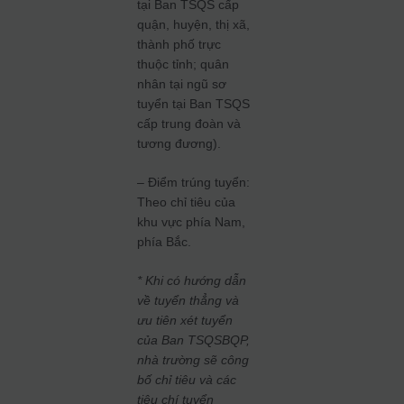
tại Ban TSQS cấp
quận, huyện, thị xã,
thành phố trực
thuộc tỉnh; quân
nhân tại ngũ sơ
tuyển tại Ban TSQS
cấp trung đoàn và
tương đương).
– Điểm trúng tuyển:
Theo chỉ tiêu của
khu vực phía Nam,
phía Bắc.
* Khi có hướng dẫn
về tuyển thẳng và
ưu tiên xét tuyển
của Ban TSQSBQP,
nhà trường sẽ công
bố chỉ tiêu và các
tiêu chí tuyển