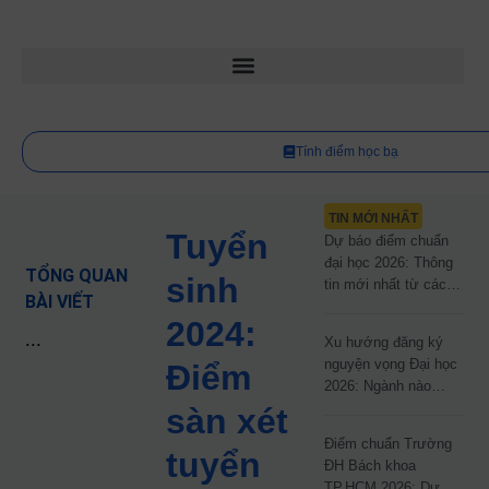
Tính điểm học bạ
TIN MỚI NHẤT
Tuyển
Dự báo điểm chuẩn
đại học 2026: Thông
TỔNG QUAN
sinh
tin mới nhất từ các
BÀI VIẾT
trường đại học công
2024:
lập
...
Xu hướng đăng ký
nguyện vọng Đại học
Điểm
2026: Ngành nào
đang dẫn đầu cuộc
sàn xét
đua?
Điểm chuẩn Trường
tuyển
ĐH Bách khoa
TP.HCM 2026: Dự