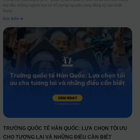
top đầu những ngành học có số lượng nguyện vọng đăng ký cao nhất.
Được
Đọc thêm ➤
TRƯỜNG QUỐC TẾ HÀN QUỐC: LỰA CHỌN TỐI ƯU
CHO TƯƠNG LAI VÀ NHỮNG ĐIỀU CẦN BIẾT