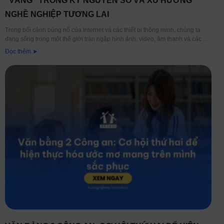
“VÀNG” TRONG KỶ NGUYÊN SỐ VÀ XU HƯỚNG
NGHỀ NGHIỆP TƯƠNG LAI
Trong bối cảnh bùng nổ của Internet và các thiết bị thông minh, chúng ta
đang sống trong một thế giới tràn ngập hình ảnh, video, âm thanh và các
Đọc thêm ➤