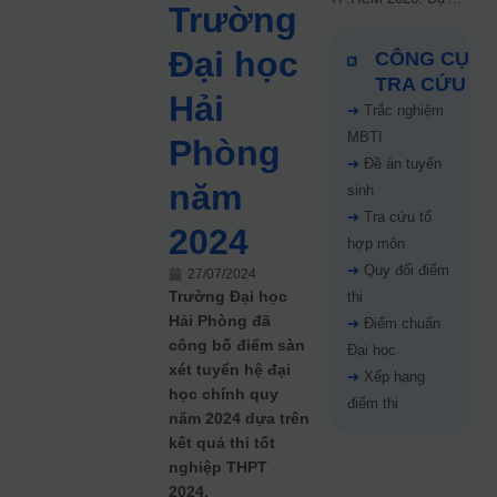
Trường
kiến công bố 9.8,
nguyện vọng tăng vọt
Đại học
CÔNG CỤ
67%
TRA CỨU
Hải
➜
Trắc nghiệm
MBTI
Phòng
➜
Đề án tuyển
năm
sinh
➜
Tra cứu tổ
2024
hợp môn
➜
Quy đổi điểm
27/07/2024
Trường Đại học
thi
Hải Phòng đã
➜
Điểm chuẩn
công bố điểm sàn
Đại học
xét tuyển hệ đại
➜
Xếp hạng
học chính quy
điểm thi
năm 2024 dựa trên
kết quả thi tốt
nghiệp THPT
2024.