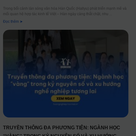
Trong bối cảnh làn sóng văn hóa Hàn Quốc (Hallyu) phát triển mạnh mẽ và
mối quan hệ hợp tác kinh tế Việt – Hàn ngày càng thắt chặt, nhu
Đọc thêm ➤
TRUYỀN THÔNG ĐA PHƯƠNG TIỆN: NGÀNH HỌC