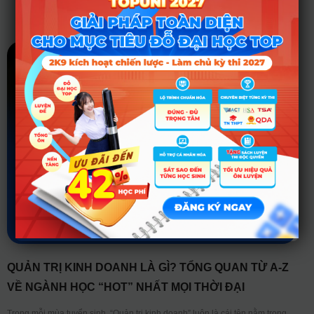
Tin tức liên quan
QUẢN TRỊ KINH DOANH LÀ GÌ? TỔNG QUAN TỪ A-Z
VỀ NGÀNH HỌC “HOT” NHẤT MỌI THỜI ĐẠI
Trong mỗi mùa tuyển sinh, “Quản trị kinh doanh” luôn là cái tên nằm trong