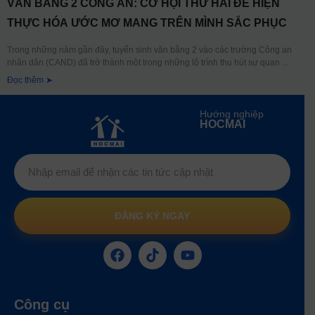
VĂN BẰNG 2 CÔNG AN: CƠ HỘI THỨ HAI ĐỂ HIỆN
THỰC HÓA ƯỚC MƠ MANG TRÊN MÌNH SẮC PHỤC
Trong những năm gần đây, tuyển sinh văn bằng 2 vào các trường Công an
nhân dân (CAND) đã trở thành một trong những lộ trình thu hút sự quan
Đọc thêm ➤
Hướng nghiệp
HOCMAI
ĐĂNG KÝ NGAY
Công cụ