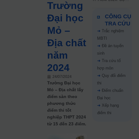
Trường
kiến công bố 9.8,
nguyện vọng tăng vọt
Đại học
CÔNG CỤ
67%
TRA CỨU
Mỏ –
➜
Trắc nghiệm
MBTI
Địa chất
➜
Đề án tuyển
năm
sinh
➜
Tra cứu tổ
2024
hợp môn
➜
Quy đổi điểm
24/07/2024
Trường Đại học
thi
Mỏ – Địa chất lấy
➜
Điểm chuẩn
điểm sàn theo
Đại học
phương thức
➜
Xếp hạng
điểm thi tốt
điểm thi
nghiệp THPT 2024
từ 15 đến 23 điểm.