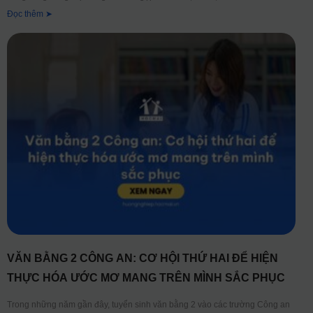
Đọc thêm ➤
VĂN BẰNG 2 CÔNG AN: CƠ HỘI THỨ HAI ĐỂ HIỆN
THỰC HÓA ƯỚC MƠ MANG TRÊN MÌNH SẮC PHỤC
Trong những năm gần đây, tuyển sinh văn bằng 2 vào các trường Công an