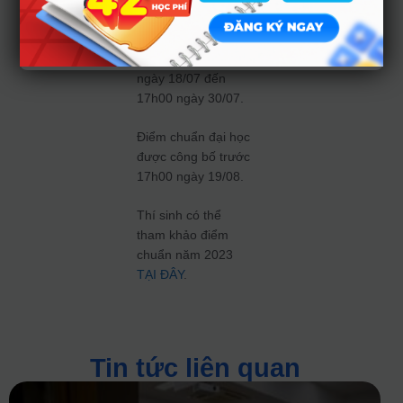
sàn, thí sinh đăng
ký nguyện vọng xét
tuyển đại học, từ
ngày 18/07 đến
17h00 ngày 30/07.
Điểm chuẩn đại học
được công bố trước
17h00 ngày 19/08.
Thí sinh có thể
tham khảo điểm
chuẩn năm 2023
TẠI ĐÂY
.
Tin tức liên quan