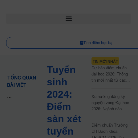
Tính điểm học bạ
TIN MỚI NHẤT
Tuyển
Dự báo điểm chuẩn
đại học 2026: Thông
TỔNG QUAN
sinh
tin mới nhất từ các
BÀI VIẾT
trường đại học công
2024:
lập
...
Xu hướng đăng ký
nguyện vọng Đại học
Điểm
2026: Ngành nào
đang dẫn đầu cuộc
sàn xét
đua?
Điểm chuẩn Trường
tuyển
ĐH Bách khoa
TP.HCM 2026: Dự