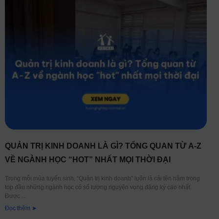
QUẢN TRỊ KINH DOANH LÀ GÌ? TỔNG QUAN TỪ A-Z
VỀ NGÀNH HỌC “HOT” NHẤT MỌI THỜI ĐẠI
Trong mỗi mùa tuyển sinh, “Quản trị kinh doanh” luôn là cái tên nằm trong
top đầu những ngành học có số lượng nguyện vọng đăng ký cao nhất.
Được
Đọc thêm ➤