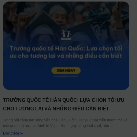
TRƯỜNG QUỐC TẾ HÀN QUỐC: LỰA CHỌN TỐI ƯU
CHO TƯƠNG LAI VÀ NHỮNG ĐIỀU CẦN BIẾT
Trong bối cảnh làn sóng văn hóa Hàn Quốc (Hallyu) phát triển mạnh mẽ và
mối quan hệ hợp tác kinh tế Việt – Hàn ngày càng thắt chặt, nhu
Đọc thêm ➤