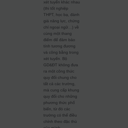
xét tuyển khác nhau
(thi tốt nghiệp
THPT, học bạ, đánh
giá năng lực, chứng
chỉ ngoại ngữ…) về
cùng một thang
điểm để đảm bảo
tính tương đương
và công bằng trong
xét tuyển. Bộ
GD&ĐT không đưa
ra một công thức
quy đổi chung cho
tất cả các trường,
mà cung cấp khung
quy đổi cho những
phương thức phổ
biến, từ đó các
trường có thể điều
chỉnh theo đặc thù
của mình.