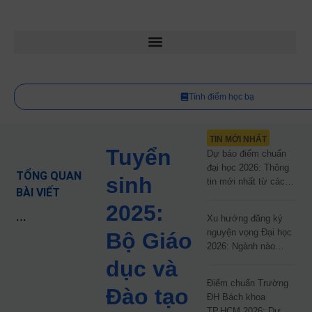
Tính điểm học bạ
TIN MỚI NHẤT
Tuyển
Dự báo điểm chuẩn
đại học 2026: Thông
TỔNG QUAN
sinh
tin mới nhất từ các
BÀI VIẾT
trường đại học công
2025:
lập
...
Xu hướng đăng ký
nguyện vọng Đại học
Bộ Giáo
2026: Ngành nào
đang dẫn đầu cuộc
dục và
đua?
Điểm chuẩn Trường
Đào tạo
ĐH Bách khoa
TP.HCM 2026: Dự