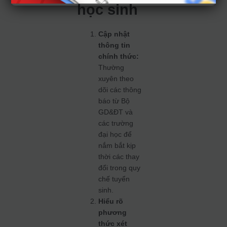
học sinh
Cập nhật
thông tin
chính thức:
Thường
xuyên theo
dõi các thông
báo từ Bộ
GD&ĐT và
các trường
đại học để
nắm bắt kịp
thời các thay
đổi trong quy
chế tuyển
sinh.
Hiểu rõ
phương
thức xét