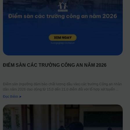
ĐIỂM SÀN CÁC TRƯỜNG CÔNG AN NĂM 2026
Điểm sàn (ngưỡng đảm bảo chất lượng đầu vào) các trường Công an nhân
dân năm 2026 dao động từ 15,0 đến 21,0 điểm đối với tổ hợp xét tuyển
Đọc thêm ➤