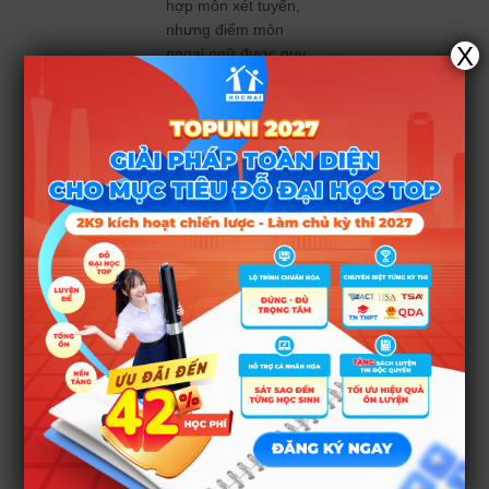
hợp môn xét tuyển,
nhưng điểm môn
X
ngoại ngữ được quy
đổi từ các chứng chỉ
ngoại ngữ có trọng
số tính điểm xét
không được vượt
quá 50%. Quy định
này nhằm đảm bảo
công bằng cho thí
sinh ở các vùng,
miền khác nhau.
6. Lời
khuyên
dành
cho phụ
huynh và