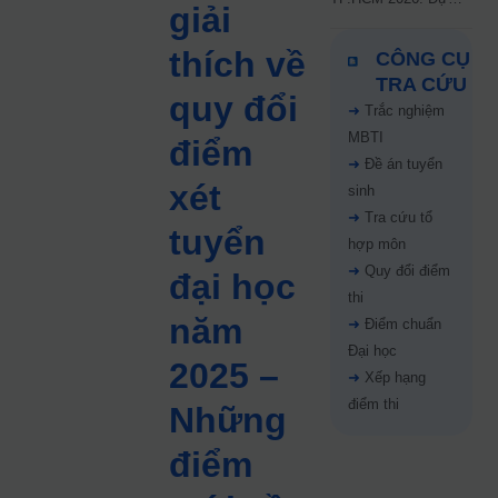
giải
kiến công bố 9.8,
nguyện vọng tăng vọt
thích về
CÔNG CỤ
67%
TRA CỨU
quy đổi
➜
Trắc nghiệm
MBTI
điểm
➜
Đề án tuyển
xét
sinh
➜
Tra cứu tổ
tuyển
hợp môn
➜
Quy đổi điểm
đại học
thi
năm
➜
Điểm chuẩn
Đại học
2025 –
➜
Xếp hạng
điểm thi
Những
điểm