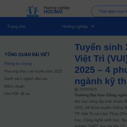
Hướng nghiệp
Tính điểm học 
HOCMAI
Trang chủ
Hướng nghiệp
Tuyển sinh 
TỔNG QUAN BÀI VIẾT
Việt Trì (VU
Thông tin chung
2025 – 4 ph
Phương thức xét tuyển năm 2025
ngành kỹ th
Danh sách ngành đào tạo
Điểm chuẩn
20/06/2025
File PDF đề án
Trường Đại học Công nghiệp 
đại học công lập trực thuộ
2011, kế thừa truyền thống đ
TP. Việt Trì và Lâm Thao (P
học, Công nghệ sinh học, Ng
nghiệp THPT, học bạ lớp 12,