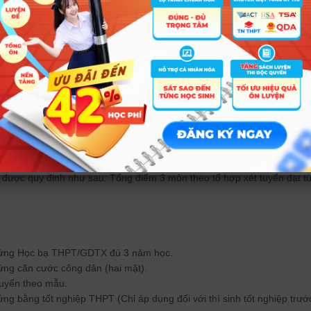
bình cả năm lớp 12 của môn 1
bình cả năm lớp 12 của môn 2
bình cả năm lớp 12 của môn 3
g điểm ưu tiên đối với phương thức xét học bạ.
ược quy định như sau: Tổng điểm 3 môn theo tổ hợp xét tuyển đạt t
hứng Học bạ THPT/GDTX đủ 3 năm học.
ứng căn cước công dân (hai mặt).
tuyển theo mẫu.
ng bằng tốt nghiệp THPT (Chỉ áp dụng đối với thí sinh tốt nghiệp trướ