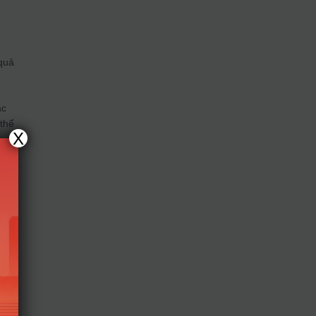
quả
ác
 thể
X
ý