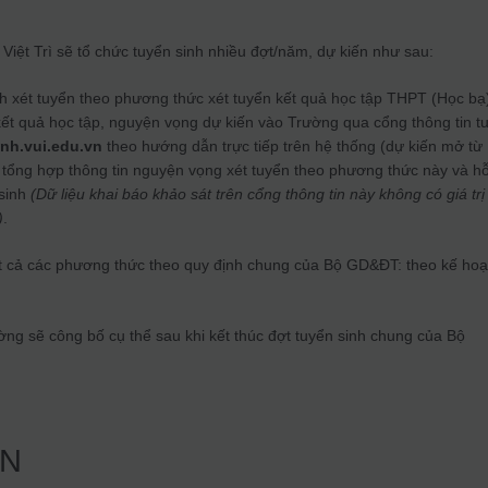
iệt Trì sẽ tổ chức tuyển sinh nhiều đợt/năm, dự kiến như sau:
nh xét tuyển theo phương thức xét tuyển kết quả học tập THPT (Học bạ
kết quả học tập, nguyện vọng dự kiến vào Trường qua cổng thông tin t
nh.vui.edu.vn
theo hướng dẫn trực tiếp trên hệ thống (dự kiến mở từ
tổng hợp thông tin nguyện vọng xét tuyển theo phương thức này và hỗ
 sinh
(Dữ liệu khai báo khảo sát trên cổng thông tin này không có giá trị
)
.
ất cả các phương thức theo quy định chung của Bộ GD&ĐT: theo kế ho
ờng sẽ công bố cụ thể sau khi kết thúc đợt tuyển sinh chung của Bộ
HN