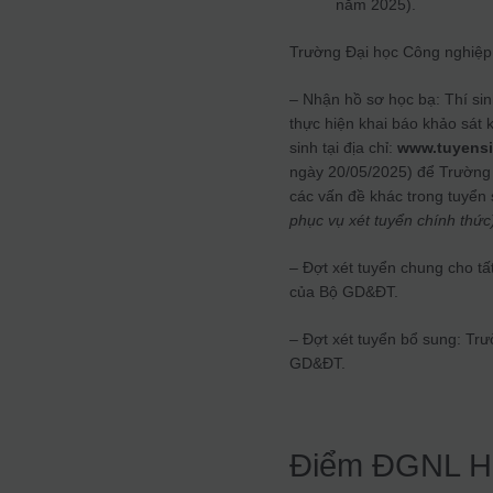
năm 2025).
Trường Đại học Công nghiệp V
– Nhận hồ sơ học bạ: Thí si
thực hiện khai báo khảo sát 
sinh tại địa chỉ:
www.tuyensi
ngày 20/05/2025) để Trường 
các vấn đề khác trong tuyển
phục vụ xét tuyển chính thức
– Đợt xét tuyển chung cho t
của Bộ GD&ĐT.
– Đợt xét tuyển bổ sung: Trư
GD&ĐT.
Điểm ĐGNL 