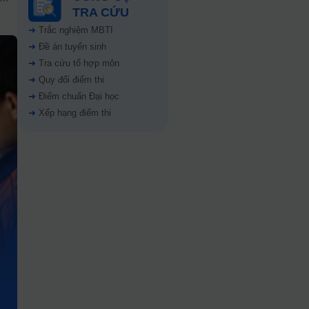
TRA CỨU
➜
Trắc nghiệm MBTI
➜
Đề án tuyển sinh
➜
Tra cứu tổ hợp môn
➜
Quy đổi điểm thi
➜
Điểm chuẩn Đại học
➜
Xếp hạng điểm thi