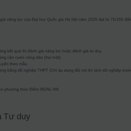
h giá năng lực của Đại học Quốc gia Hà Nội năm 2025 đạt từ 75/150 đi
ng kết quả thi đánh giá năng lực hoặc đánh giá tư duy.
ứng căn cước công dân (hai mặt).
tuyển theo mẫu.
ng bằng tốt nghiệp THPT (Chỉ áp dụng đối với thí sinh tốt nghiệp trướ
heo phương thức Điểm ĐGNL HN
á Tư duy