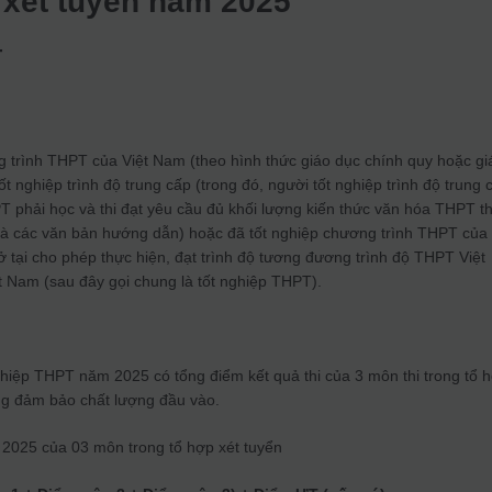
xét tuyển năm 2025
T
g trình THPT của Việt Nam (theo hình thức giáo dục chính quy hoặc gi
 nghiệp trình độ trung cấp (trong đó, người tốt nghiệp trình độ trung 
T phải học và thi đạt yêu cầu đủ khối lượng kiến thức văn hóa THPT t
và các văn bản hướng dẫn) hoặc đã tốt nghiệp chương trình THPT của
tại cho phép thực hiện, đạt trình độ tương đương trình độ THPT Việt
 Nam (sau đây gọi chung là tốt nghiệp THPT).
nghiệp THPT năm 2025 có tổng điểm kết quả thi của 3 môn thi trong tổ 
ng đảm bảo chất lượng đầu vào.
 2025 của 03 môn trong tổ hợp xét tuyển