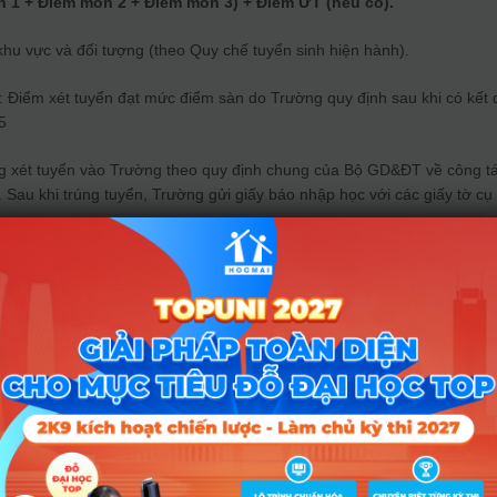
n 1 + Điểm môn 2 + Điểm môn 3) + Điểm ƯT (nếu có).
hu vực và đối tượng (theo Quy chế tuyển sinh hiện hành).
Điểm xét tuyển đạt mức điểm sàn do Trường quy định sau khi có kết 
5
g xét tuyển vào Trường theo quy định chung của Bộ GD&ĐT về công t
 Sau khi trúng tuyển, Trường gửi giấy báo nhập học với các giấy tờ cụ
quả học tập THPT
có tổng điểm của 3 môn học theo tổ hợp môn đăng k
2 đạt ngưỡng đảm bảo chất lượng đầu vào.
n 1 + Điểm môn 2 + Điểm môn 3)