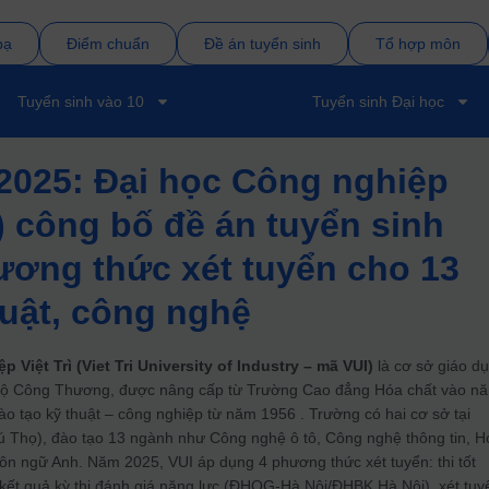
bạ
Điểm chuẩn
Đề án tuyển sinh
Tổ hợp môn
Tuyển sinh vào 10
Tuyển sinh Đại học
2025: Đại học Công nghiệp
I) công bố đề án tuyển sinh
ương thức xét tuyển cho 13
uật, công nghệ
Việt Trì (Viet Tri University of Industry – mã VUI)
là cơ sở giáo d
c Bộ Công Thương, được nâng cấp từ Trường Cao đẳng Hóa chất vào n
ào tạo kỹ thuật – công nghiệp từ năm 1956 . Trường có hai cơ sở tại
hú Thọ), đào tạo 13 ngành như Công nghệ ô tô, Công nghệ thông tin, H
ôn ngữ Anh. Năm 2025, VUI áp dụng 4 phương thức xét tuyển: thi tốt
 kết quả kỳ thi đánh giá năng lực (ĐHQG‑Hà Nội/ĐHBK Hà Nội), xét tuy