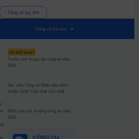
Tặng sổ tay 2k9
Công cụ tra cứu
TIN MỚI NHẤT
Tuyển sinh trung cấp công an năm
2026
Học viện Công an Nhân dân điểm
chuẩn 2026: Cập nhật mới nhất
ục
ăm
Điểm sàn các trường công an năm
2026
óa
CÔNG CỤ
ển