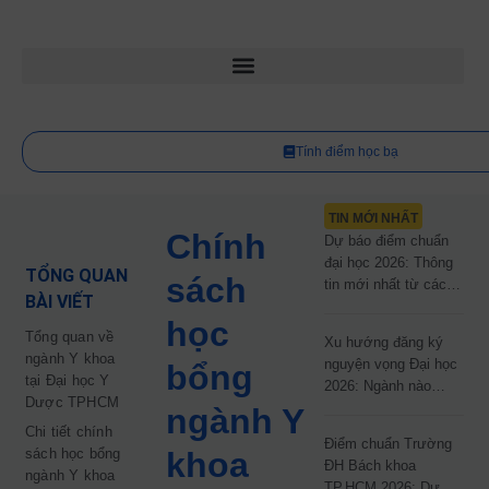
Tính điểm học bạ
TIN MỚI NHẤT
Chính
Dự báo điểm chuẩn
đại học 2026: Thông
TỔNG QUAN
sách
tin mới nhất từ các
BÀI VIẾT
trường đại học công
học
lập
Tổng quan về
Xu hướng đăng ký
ngành Y khoa
nguyện vọng Đại học
bổng
tại Đại học Y
2026: Ngành nào
Dược TPHCM
đang dẫn đầu cuộc
ngành Y
đua?
Chi tiết chính
Điểm chuẩn Trường
sách học bổng
khoa
ĐH Bách khoa
ngành Y khoa
TP.HCM 2026: Dự