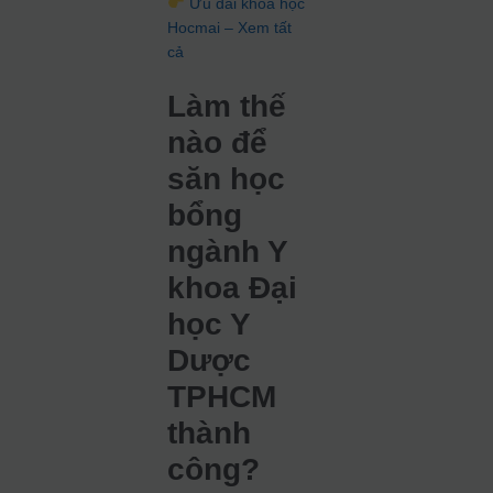
Ưu đãi khóa học
Hocmai – Xem tất
cả
Làm thế
nào để
săn học
bổng
ngành Y
khoa Đại
học Y
Dược
TPHCM
thành
công?