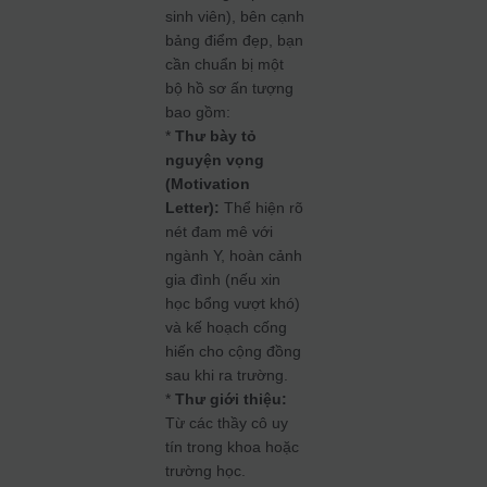
sinh viên), bên cạnh
bảng điểm đẹp, bạn
cần chuẩn bị một
bộ hồ sơ ấn tượng
bao gồm:
*
Thư bày tỏ
nguyện vọng
(Motivation
Letter):
Thể hiện rõ
nét đam mê với
ngành Y, hoàn cảnh
gia đình (nếu xin
học bổng vượt khó)
và kế hoạch cống
hiến cho cộng đồng
sau khi ra trường.
*
Thư giới thiệu:
Từ các thầy cô uy
tín trong khoa hoặc
trường học.