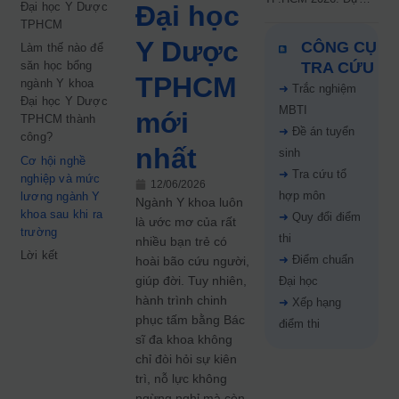
Đại học Y Dược
Đại học
kiến công bố 9.8,
TPHCM
nguyện vọng tăng vọt
Y Dược
CÔNG CỤ
Làm thế nào để
67%
săn học bổng
TRA CỨU
TPHCM
ngành Y khoa
➜
Trắc nghiệm
Đại học Y Dược
MBTI
mới
TPHCM thành
➜
Đề án tuyển
công?
nhất
sinh
Cơ hội nghề
➜
Tra cứu tổ
nghiệp và mức
12/06/2026
hợp môn
lương ngành Y
Ngành Y khoa luôn
khoa sau khi ra
➜
Quy đổi điểm
là ước mơ của rất
trường
thi
nhiều bạn trẻ có
Lời kết
➜
Điểm chuẩn
hoài bão cứu người,
giúp đời. Tuy nhiên,
Đại học
hành trình chinh
➜
Xếp hạng
phục tấm bằng Bác
điểm thi
sĩ đa khoa không
chỉ đòi hỏi sự kiên
trì, nỗ lực không
ngừng nghỉ mà còn