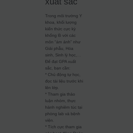
xuất sắc
Trong môi trường Y
khoa, khối lượng
kiến thức cực kỳ
khổng lồ với các
môn “ám ảnh” như
Giải phẫu, Hóa
sinh, Sinh lý học,…
Để đạt GPA xuất
sắc, bạn cần:
* Chủ động tự học,
đọc tài liệu trước khi
lên lớp.
* Tham gia thảo
luận nhóm, thực
hành nghiêm túc tại
phòng lab và bệnh
viện.
* Tích cực tham gia