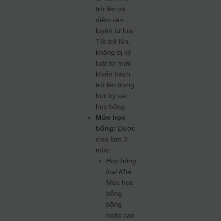
trở lên và
điểm rèn
luyện từ loại
Tốt trở lên,
không bị kỷ
luật từ mức
khiển trách
trở lên trong
học kỳ xét
học bổng.
Mức học
bổng:
Được
chia làm 3
mức:
Học bổng
loại Khá:
Mức học
bổng
bằng
hoặc cao