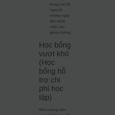
trung cao độ
ngay từ
những ngày
đầu bước
chân vào
giảng đường.
Học bổng
vượt khó
(Học
bổng hỗ
trợ chi
phí học
tập)
Nhà trường luôn