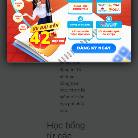
cận nghèo,
gia đình gặp
biến cố lớn)
nhưng vẫn
duy trì được
học lực từ
Trung bình
Khá trở lên.
Mức hỗ trợ
có thể dao
động từ 15 –
50 triệu
đồng/năm
học, trực tiếp
giảm trừ vào
học phí phải
nộp.
Học bổng
từ các