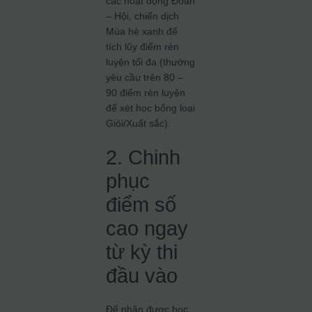
các hoạt động Đoàn
– Hội, chiến dịch
Mùa hè xanh để
tích lũy điểm rèn
luyện tối đa (thường
yêu cầu trên 80 –
90 điểm rèn luyện
để xét học bổng loại
Giỏi/Xuất sắc).
2. Chinh
phục
điểm số
cao ngay
từ kỳ thi
đầu vào
Để nhận được học