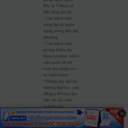
Bác sĩ Y khoa có
thể công tác tại:
* Các bệnh viện
công lập từ tuyến
trung ương đến địa
phương.
* Các bệnh viện,
phòng khám đa
khoa tư nhân, bệnh
viện quốc tế với
mức thu nhập cực
kỳ cạnh tranh.
* Giảng dạy tại các
trường đại học, cao
đẳng y tế hoặc làm
việc tại các viện
nghiên cứu.
×
Bên cạnh đó, nếu
bạn yêu thích sự