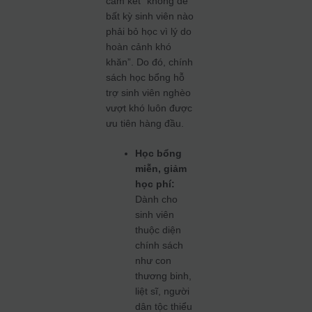
cam kết “không để
bất kỳ sinh viên nào
phải bỏ học vì lý do
hoàn cảnh khó
khăn”. Do đó, chính
sách học bổng hỗ
trợ sinh viên nghèo
vượt khó luôn được
ưu tiên hàng đầu.
Học bổng
miễn, giảm
học phí:
Dành cho
sinh viên
thuộc diện
chính sách
như con
thương binh,
liệt sĩ, người
dân tộc thiểu