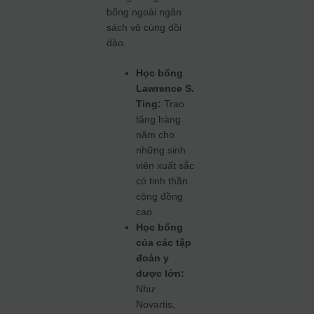
bổng ngoài ngân
sách vô cùng dồi
dào.
Học bổng
Lawrence S.
Ting:
Trao
tặng hàng
năm cho
những sinh
viên xuất sắc
có tinh thần
cộng đồng
cao.
Học bổng
của các tập
đoàn y
dược lớn:
Như
Novartis,