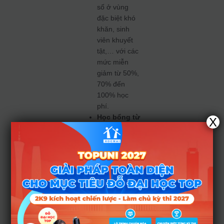
số ở vùng
đặc biệt khó
khăn, sinh
viên khuyết
tật,… với các
mức miễn
giảm từ 50%,
70% đến
100% học
phí.
Học bổng từ
X
Quỹ Đào tạo
nhân lực y
tế:
Dành cho
những sinh
viên có hoàn
cảnh gia đình
đặc biệt khó
khăn (hộ
nghèo, hộ