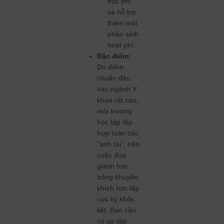
học phí
và hỗ trợ
thêm một
phần sinh
hoạt phí.
Đặc điểm:
Do điểm
chuẩn đầu
vào ngành Y
khoa rất cao,
môi trường
học tập tập
hợp toàn các
“anh tài”, nên
cuộc đua
giành học
bổng khuyến
khích học tập
cực kỳ khốc
liệt. Bạn cần
có sự tập