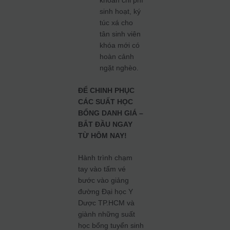
khoản chi phí
sinh hoạt, ký
túc xá cho
tân sinh viên
khóa mới có
hoàn cảnh
ngặt nghèo.
ĐỂ CHINH PHỤC
CÁC SUẤT HỌC
BỔNG DANH GIÁ –
BẮT ĐẦU NGAY
TỪ HÔM NAY!
Hành trình chạm
tay vào tấm vé
bước vào giảng
đường Đại học Y
Dược TP.HCM và
giành những suất
học bổng tuyển sinh