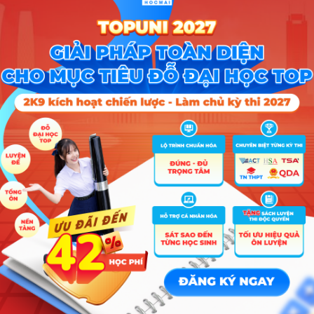
ội thông báo điểm chuẩn 2025
Tiêu ch
Ngưỡng điểm trúng tuyển theo phương thức
phụ –
xét tuyển
thứ tự
nh
nguyệ
PT4
PT3
PT2A
PT2B
PT2C
vọng
c
24,50
18,00
26,58
27,27
25,00
4
23,56
–
25,42
26,31
–
1
c
học
20,85
–
25,18
24,53
–
2
g