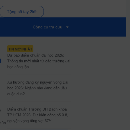
Tặng sổ tay 2k9
Công cụ tra cứu
TIN MỚI NHẤT
Dự báo điểm chuẩn đại học 2026:
n
Thông tin mới nhất từ các trường đại
học công lập
Xu hướng đăng ký nguyện vọng Đại
học 2026: Ngành nào đang dẫn đầu
cuộc đua?
Điểm chuẩn Trường ĐH Bách khoa
m
TP.HCM 2026: Dự kiến công bố 9.8,
ở
nguyện vọng tăng vọt 67%
 mùa