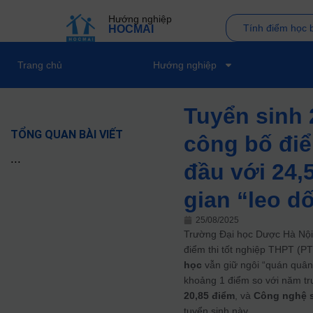
Hướng nghiệp
Tính điểm học 
HOCMAI
Trang chủ
Hướng nghiệp
Tuyển sinh 
TỔNG QUAN BÀI VIẾT
công bố đi
...
đầu với 24,
gian “leo d
25/08/2025
Trường Đại học Dược Hà Nội
điểm thi tốt nghiệp THPT (P
học
vẫn giữ ngôi “quán quân
khoảng 1 điểm so với năm t
20,85 điểm
, và
Công nghệ 
tuyển sinh này.