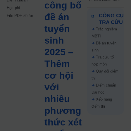
Điểm chuẩn
công bố
kiến công bố 9.8,
Học phí
nguyện vọng tăng vọt
đề án
CÔNG CỤ
File PDF đề án
67%
TRA CỨU
tuyển
➜
Trắc nghiệm
MBTI
sinh
➜
Đề án tuyển
2025 –
sinh
➜
Tra cứu tổ
Thêm
hợp môn
➜
Quy đổi điểm
cơ hội
thi
với
➜
Điểm chuẩn
Đại học
nhiều
➜
Xếp hạng
điểm thi
phương
thức xét