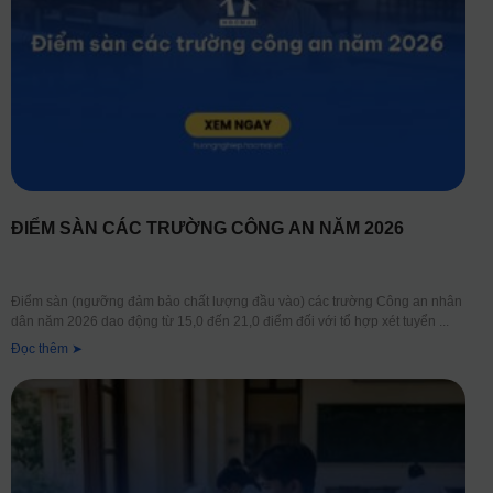
ĐIỂM SÀN CÁC TRƯỜNG CÔNG AN NĂM 2026
Điểm sàn (ngưỡng đảm bảo chất lượng đầu vào) các trường Công an nhân
dân năm 2026 dao động từ 15,0 đến 21,0 điểm đối với tổ hợp xét tuyển
Đọc thêm ➤