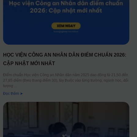
HỌC VIỆN CÔNG AN NHÂN DÂN ĐIỂM CHUẨN 2026:
CẬP NHẬT MỚI NHẤT
Điểm chuẩn Học viện Công an Nhân dân năm 2025 dao động từ 21,50 đến
27,85 điểm (theo thang điểm 30), tùy thuộc vào từng trường, ngành học, đối
tượng
Đọc thêm ➤