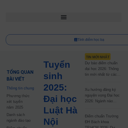
Tính điểm học bạ
TIN MỚI NHẤT
Tuyển
Dự báo điểm chuẩn
đại học 2026: Thông
TỔNG QUAN
sinh
tin mới nhất từ các
BÀI VIẾT
trường đại học công
2025:
lập
Thông tin chung
Xu hướng đăng ký
nguyện vọng Đại học
Phương thức
Đại học
2026: Ngành nào
xét tuyển
đang dẫn đầu cuộc
năm 2025
Luật Hà
đua?
Danh sách
Điểm chuẩn Trường
Nội
ngành đào tạo
ĐH Bách khoa
TP.HCM 2026: Dự