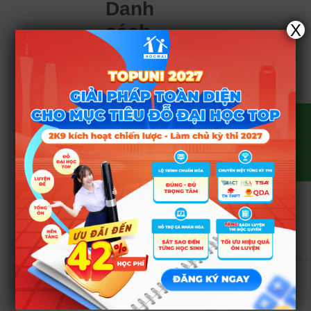
Danh
X
sách
ngành
đào tạo
Mã
Tên
Chỉ
STT
ngành
ngành
tiêu
Ngôn
1
7220201
ngữ
200
Anh