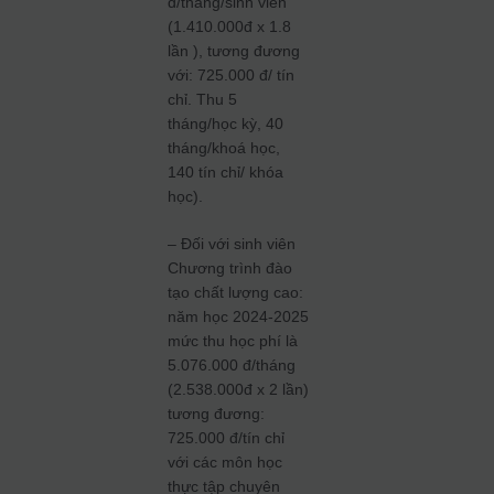
đ/tháng/sinh viên
(1.410.000đ x 1.8
lần ), tương đương
với: 725.000 đ/ tín
chỉ. Thu 5
tháng/học kỳ, 40
tháng/khoá học,
140 tín chỉ/ khóa
học).
– Đối với sinh viên
Chương trình đào
tạo chất lượng cao:
năm học 2024-2025
mức thu học phí là
5.076.000 đ/tháng
(2.538.000đ x 2 lần)
tương đương:
725.000 đ/tín chỉ
với các môn học
thực tập chuyên