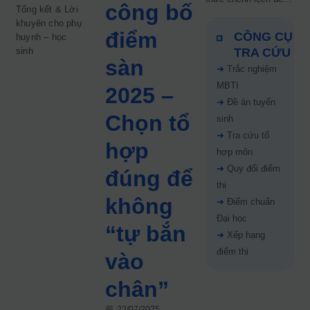
công bố
Tổng kết & Lời
5 điểm năm 2026: Thí
khuyên cho phụ
sinh cần lưu ý gì?
điểm
CÔNG CỤ
huynh – học
sinh
TRA CỨU
sàn
➜
Trắc nghiệm
MBTI
2025 –
➜
Đề án tuyển
Chọn tổ
sinh
➜
Tra cứu tổ
hợp
hợp môn
➜
Quy đổi điểm
đúng để
thi
không
➜
Điểm chuẩn
Đại học
“tự bắn
➜
Xếp hạng
điểm thi
vào
chân”
22/07/2025