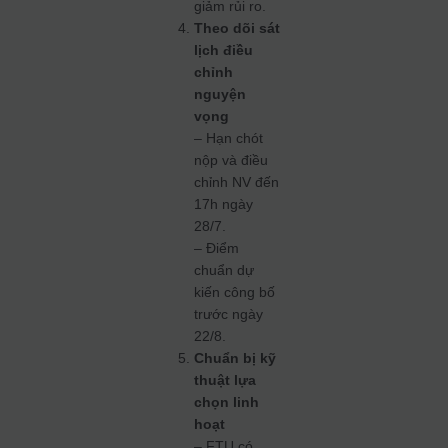
giảm rủi ro.
Theo dõi sát
lịch điều
chỉnh
nguyện
vọng
– Hạn chót
nộp và điều
chỉnh NV đến
17h ngày
28/7.
– Điểm
chuẩn dự
kiến công bố
trước ngày
22/8.
Chuẩn bị kỹ
thuật lựa
chọn linh
hoạt
– FTU có