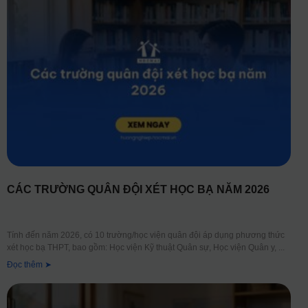
CÁC TRƯỜNG QUÂN ĐỘI XÉT HỌC BẠ NĂM 2026
Tính đến năm 2026, có 10 trường/học viện quân đội áp dụng phương thức
xét học bạ THPT, bao gồm: Học viện Kỹ thuật Quân sự, Học viện Quân y,
Đọc thêm ➤