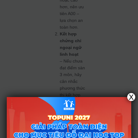
hơn, nên ưu
tiên A00 –
lựa chọn an
toàn hơn.
Kết hợp
chứng chỉ
ngoại ngữ
linh hoạt
– Nếu chưa
đạt điểm sàn
3 môn, hãy
cân nhắc
phương thức
thi kết hợp
X
với
IELTS/TOEF
L. Một số
chương trình
chỉ cần 15–
16,5 điểm +