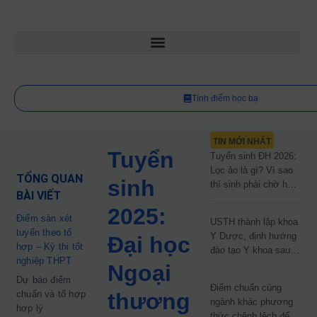
Tính điểm học bạ
TIN MỚI NHẤT
Tuyển
Tuyển sinh ĐH 2026:
Lọc ảo là gì? Vì sao
TỔNG QUAN
sinh
thí sinh phải chờ hơn
BÀI VIẾT
2 tháng mới biết kết
2025:
quả?
Điểm sàn xét
USTH thành lập khoa
tuyển theo tổ
Y Dược, định hướng
Đại học
hợp – Kỳ thi tốt
đào tạo Y khoa sau
nghiệp THPT
năm 2030
Ngoại
Dự báo điểm
Điểm chuẩn cùng
chuẩn và tổ hợp
thương
ngành khác phương
hợp lý
thức chênh lệch đến