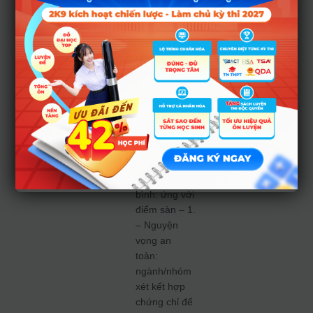
chứng chỉ.
Đặt nguyện
vọng theo
ba mức
điểm
– Nguyện
vọng cao:
ngành hot ở
tổ hợp điểm
cao.
– Nguyện
vọng trung
bình: ứng với
điểm sàn – 1.
– Nguyện
vọng an
toàn:
ngành/nhóm
xét kết hợp
chứng chỉ để