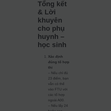
Tổng kết
& Lời
khuyên
cho phụ
huynh –
học sinh
Xác định
đúng tổ hợp
thi
– Nếu chỉ đủ
23 điểm, bạn
vẫn có thể
vào FTU với
các tổ hợp
ngoài A00.
– Nếu lấy 24
hoặc cao