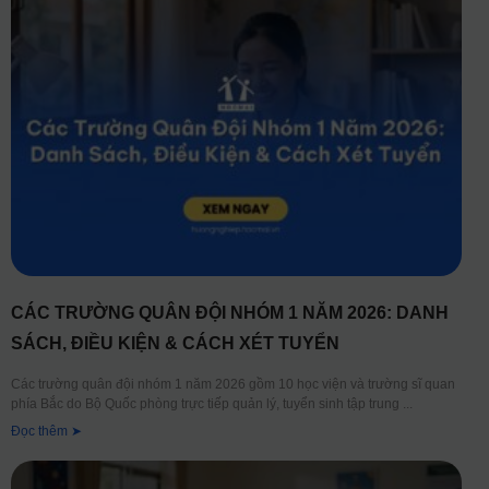
CÁC TRƯỜNG QUÂN ĐỘI NHÓM 1 NĂM 2026: DANH
SÁCH, ĐIỀU KIỆN & CÁCH XÉT TUYỂN
Các trường quân đội nhóm 1 năm 2026 gồm 10 học viện và trường sĩ quan
phía Bắc do Bộ Quốc phòng trực tiếp quản lý, tuyển sinh tập trung
Đọc thêm ➤