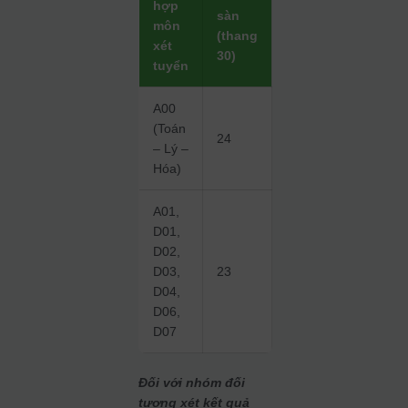
hợp
sàn
môn
(thang
xét
30)
tuyển
A00
(Toán
24
– Lý –
Hóa)
A01,
D01,
D02,
D03,
23
D04,
D06,
D07
Đối với nhóm đối
tượng xét kết quả