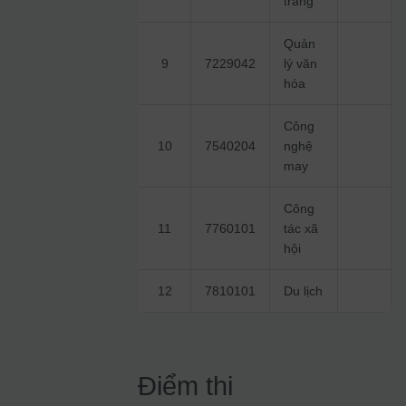
trang
Quản
9
7229042
lý văn
hóa
Công
10
7540204
nghệ
may
Công
11
7760101
tác xã
hội
12
7810101
Du lịch
Điểm thi