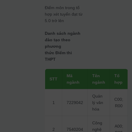
Điểm môn trong tổ
hợp xét tuyển đạt từ
5.0 trở lên
Danh sách ngành
đào tạo theo
phương
thức Điểm thi
THPT
Mã
Tên
Tổ
STT
ngành
ngành
hợp
Quản
C00;
1
7229042
lý văn
R00
hóa
Công
A00;
2
7540204
nghệ