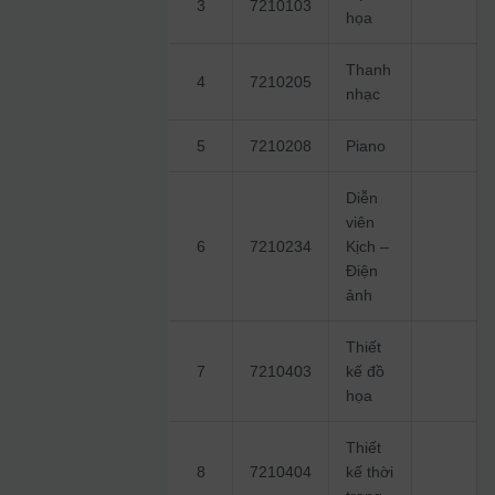
3
7210103
họa
Thanh
4
7210205
nhạc
5
7210208
Piano
Diễn
viên
6
7210234
Kịch –
Điện
ảnh
Thiết
7
7210403
kế đồ
họa
Thiết
8
7210404
kế thời