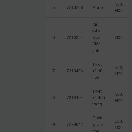
N00;
5
7210208
Piano
H00
Diễn
viên
6
7210234
Kịch –
S00
Điện
ảnh
Thiết
N00;
7
7210403
kế đồ
H00
họa
Thiết
N00;
8
7210404
kế thời
H00
trang
Quản
C00;
9
7229042
lý văn
R00
hóa