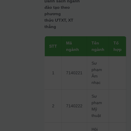
Danh sách ngành
đào tạo theo
phương
thức ƯTXT, XT
thẳng
Mã
Tên
Tổ
STT
ngành
ngành
hợp
Sư
phạm
1
7140221
Âm
nhạc
Sư
phạm
2
7140222
Mỹ
thuật
Hội