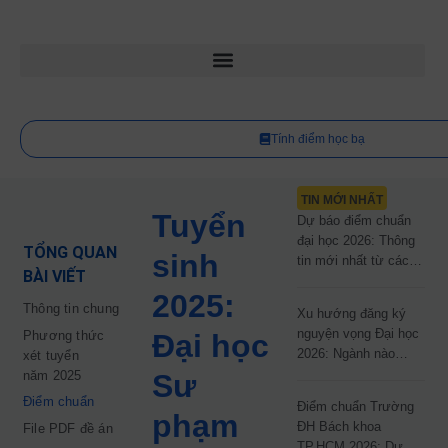
Tính điểm học bạ
TIN MỚI NHẤT
Tuyển
Dự báo điểm chuẩn
đại học 2026: Thông
TỔNG QUAN
sinh
tin mới nhất từ các
BÀI VIẾT
trường đại học công
2025:
lập
Thông tin chung
Xu hướng đăng ký
nguyện vọng Đại học
Phương thức
Đại học
2026: Ngành nào
xét tuyển
đang dẫn đầu cuộc
năm 2025
Sư
đua?
Điểm chuẩn
Điểm chuẩn Trường
phạm
ĐH Bách khoa
File PDF đề án
TP.HCM 2026: Dự