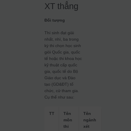
XT thẳng
Đối tượng
Thí sinh đạt giải
nhất, nhì, ba trong
kỳ thi chọn học sinh
giỏi Quốc gia, quốc
tế hoặc thi khoa học
kỹ thuật cấp quốc
gia, quốc tế do Bộ
Giáo dục và Đào
tạo (GD&ĐT) tổ
chức, cử tham gia.
Cụ thể như sau:
TT
Tên
Tên
môn
ngành
thi
xét