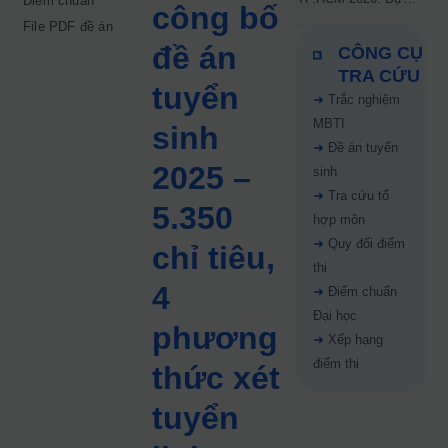
Điểm chuẩn
công bố
kiến công bố 9.8,
File PDF đề án
nguyện vọng tăng vọt
đề án
CÔNG CỤ
67%
TRA CỨU
tuyển
➜
Trắc nghiệm
MBTI
sinh
➜
Đề án tuyển
2025 –
sinh
➜
Tra cứu tổ
5.350
hợp môn
➜
Quy đổi điểm
chỉ tiêu,
thi
4
➜
Điểm chuẩn
Đại học
phương
➜
Xếp hạng
điểm thi
thức xét
tuyển