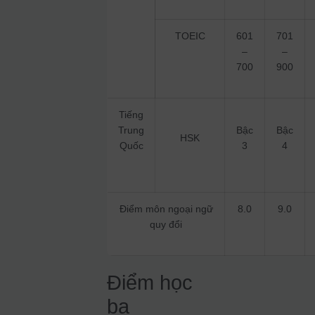
TOEIC
601
701
–
–
700
900
Tiếng
Trung
Bậc
Bậc
HSK
Quốc
3
4
Điểm môn ngoại ngữ
8.0
9.0
quy đổi
Điểm học
bạ