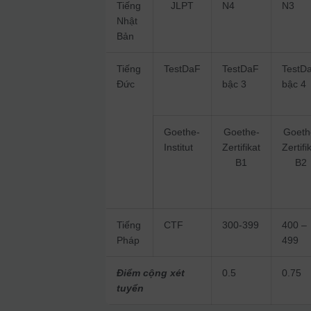
Tiếng
JLPT
N4
N3
Nhật
Bản
Tiếng
TestDaF
TestDaF
TestD
Đức
bậc 3
bậc 4
Goethe-
Goethe-
Goeth
Institut
Zertifikat
Zertifi
B1
B2
Tiếng
CTF
300-399
400 –
Pháp
499
Điểm cộng xét
0.5
0.75
tuyển