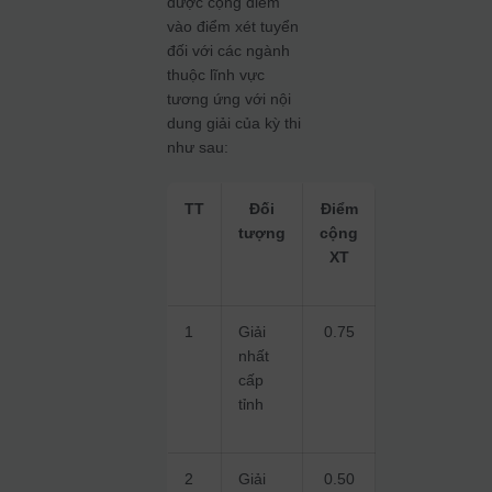
được cộng điểm
vào điểm xét tuyển
đối với các ngành
thuộc lĩnh vực
tương ứng với nội
dung giải của kỳ thi
như sau:
TT
Đối
Điểm
tượng
cộng
XT
1
Giải
0.75
nhất
cấp
tỉnh
2
Giải
0.50