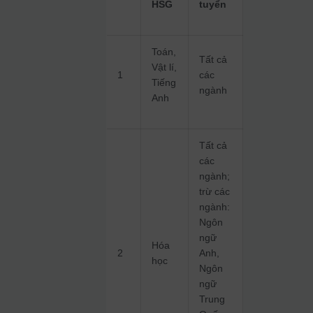
HSG
tuyển
Toán,
Tất cả
Vật lí,
1
các
Tiếng
ngành
Anh
Tất cả
các
ngành;
trừ các
ngành:
Ngôn
ngữ
Hóa
2
Anh,
học
Ngôn
ngữ
Trung