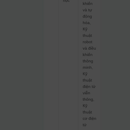
học
khiển
và tự
động
hóa,
Kỹ
thuật
robot
và điều
khiển
thông
minh,
Kỹ
thuật
điện tử
viễn
thông,
Kỹ
thuật
cơ điện
tử