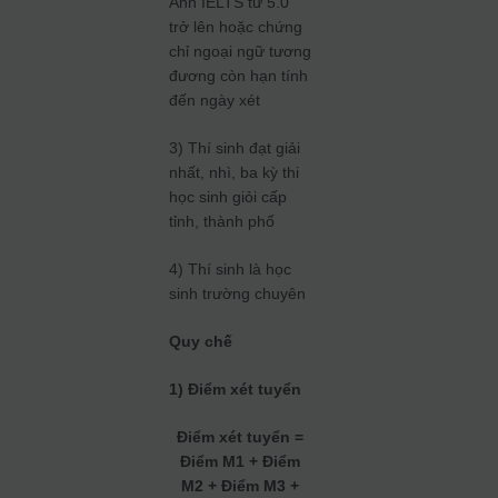
Anh IELTS từ 5.0
trở lên hoặc chứng
chỉ ngoại ngữ tương
đương còn hạn tính
đến ngày xét
3) Thí sinh đạt giải
nhất, nhì, ba kỳ thi
học sinh giỏi cấp
tỉnh, thành phố
4) Thí sinh là học
sinh trường chuyên
Quy chế
1) Điểm xét tuyển
Điểm xét tuyển =
Điểm M1 + Điểm
M2 + Điểm M3 +