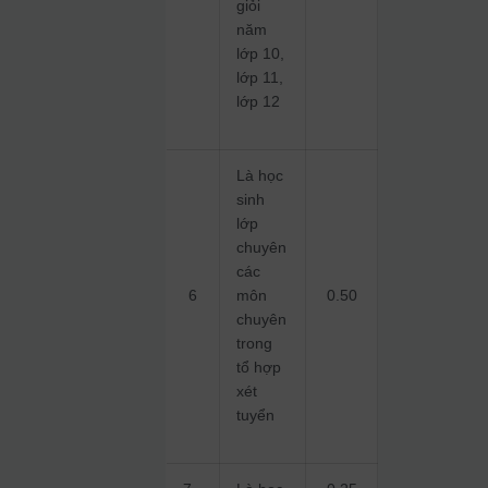
giỏi
năm
lớp 10,
lớp 11,
lớp 12
Là học
sinh
lớp
chuyên
các
6
môn
0.50
chuyên
trong
tổ hợp
xét
tuyển