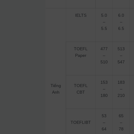
IELTS
5.0
6.0
–
–
5.5
6.5
TOEFL
477
513
Paper
–
–
510
547
153
183
Tiếng
TOEFL
–
–
Anh
CBT
180
210
53
65
TOEFLIBT
–
–
64
78