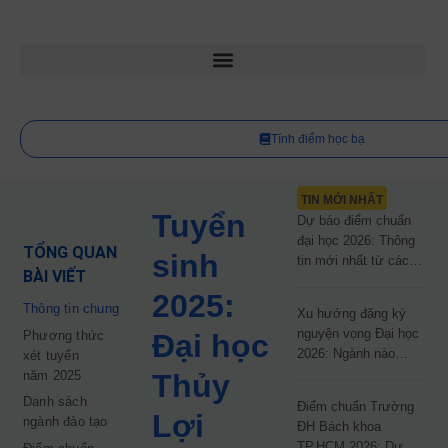
Tính điểm học bạ
TIN MỚI NHẤT
Tuyển
Dự báo điểm chuẩn
đại học 2026: Thông
TỔNG QUAN
sinh
tin mới nhất từ các
BÀI VIẾT
trường đại học công
2025:
lập
Thông tin chung
Xu hướng đăng ký
nguyện vọng Đại học
Phương thức
Đại học
2026: Ngành nào
xét tuyển
đang dẫn đầu cuộc
năm 2025
Thủy
đua?
Danh sách
Điểm chuẩn Trường
Lợi
ngành đào tạo
ĐH Bách khoa
TP.HCM 2026: Dự