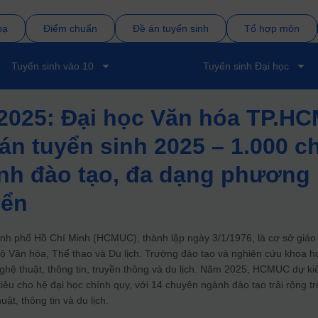
bạ
Điểm chuẩn
Đề án tuyển sinh
Tổ hợp môn
Tuyển sinh vào 10
Tuyển sinh Đại học
2025: Đại học Văn hóa TP.H
án tuyển sinh 2025 – 1.000 ch
ành đào tạo, đa dạng phương
yển
h phố Hồ Chí Minh (HCMUC), thành lập ngày 3/1/1976, là cơ sở giáo
Bộ Văn hóa, Thể thao và Du lịch.
Trường đào tạo và nghiên cứu khoa h
ghệ thuật, thông tin, truyền thông và du lịch.
Năm 2025, HCMUC dự ki
tiêu cho hệ đại học chính quy, với 14 chuyên ngành đào tạo trải rộng t
ật, thông tin và du lịch.