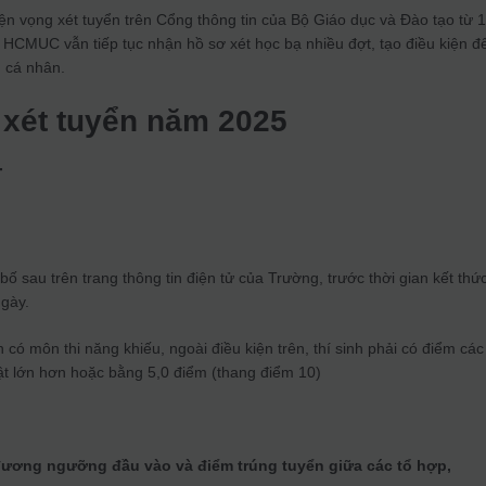
ện vọng xét tuyển trên Cổng thông tin của Bộ Giáo dục và Đào tạo từ 
HCMUC vẫn tiếp tục nhận hồ sơ xét học bạ nhiều đợt, tạo điều kiện để
 cá nhân.
xét tuyển năm 2025
T
 sau trên trang thông tin điện tử của Trường, trước thời gian kết thứ
ngày.
n có môn thi năng khiếu, ngoài điều kiện trên, thí sinh phải có điểm các
ật lớn hơn hoặc bằng 5,0 điểm (thang điểm 10)
đương ngưỡng đầu vào và điểm trúng tuyển giữa các tổ hợp,