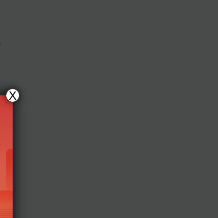
ơ
X
í
ên
g
nh,
uyên
diêm