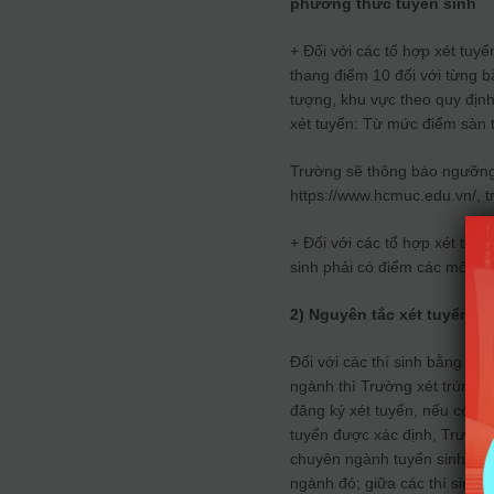
phương thức tuyển sinh
+ Đối với các tổ hợp xét tuyể
thang điểm 10 đối với từng bà
tượng, khu vực theo quy địn
xét tuyển: Từ mức điểm sàn t
Trường sẽ thông báo ngưỡng 
https://www.hcmuc.edu.vn/, tr
+ Đối với các tổ hợp xét tuyể
sinh phải có điểm các môn th
2) Nguyên tắc xét tuyển
Đối với các thí sinh bằng đi
ngành thì Trường xét trúng 
đăng ký xét tuyển, nếu có nhi
tuyển được xác định, Trường
chuyên ngành tuyển sinh) th
ngành đó; giữa các thí sinh