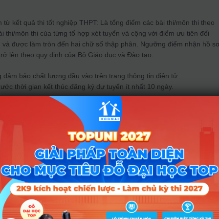
n từ kết quả thi tốt nghiệp THPT: Là tổng điểm các bài thi/môn thi theo
i thi/môn thi của từng tổ hợp xét tuyển và cộng với điểm ưu tiên đối
h và được làm tròn đến hai chữ số thập phân. Ngưỡng điểm nhận hồ s
rở lên theo quy định của Bộ Giáo dục và Đào tạo.
đảm bảo chất lượng đầu vào trên trang thông tin điện tử
ước thời gian kết thúc đăng ký dự tuyển ít nhất 10 ngày.
n có môn thi năng khiếu nghệ thuật, ngoài những điều kiện nêu trên, th
i năng khiếu nghệ thuật lớn hơn hoặc bằng 5,0 điểm (thang điểm 10).
ểm xét tuyển ở cuối danh sách đăng ký xét tuyển theo từng ngành, chuy
tuyển theo các điều kiện phụ: trường hợp trong cùng một phương thức
ều thí sinh có tổng điểm thi bằng nhau vượt quá số lượng thí sinh trún
 sẽ sử dụng chỉ số phụ để xét tuyển (được áp dụng chung cho các ngà
eo thứ tự ưu tiên thí sinh đăng ký nguyện vọng cao hơn vào ngành, ch
 cùng thứ bậc nguyện vọng vào một ngành, chuyên ngành học có tông 