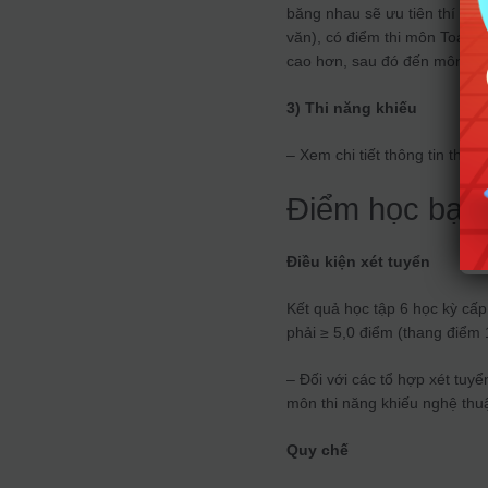
băng nhau sẽ ưu tiên thí sin
văn), có điểm thi môn Toán c
cao hơn, sau đó đến môn Toá
3) Thi năng khiếu
– Xem chi tiết thông tin th
Điểm học bạ
Điều kiện xét tuyển
Kết quả học tập 6 học kỳ cấ
phải ≥ 5,0 điểm (thang điểm 
– Đối với các tổ hợp xét tuyể
môn thi năng khiếu nghệ thu
Quy chế