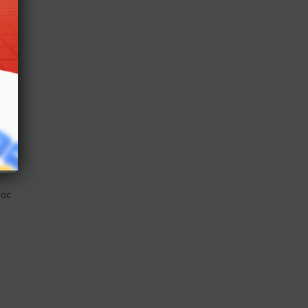
gữ
ăn
học