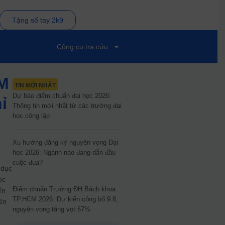
Tặng sổ tay 2k9
Công cụ tra cứu
CM
TIN MỚI NHẤT
Dự báo điểm chuẩn đại học 2026:
ỉ
Thông tin mới nhất từ các trường đại
học công lập
Xu hướng đăng ký nguyện vọng Đại
học 2026: Ngành nào đang dẫn đầu
cuộc đua?
 dục
ọc
Điểm chuẩn Trường ĐH Bách khoa
ến
TP.HCM 2026: Dự kiến công bố 9.8,
rên
nguyện vọng tăng vọt 67%