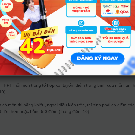
h có diêm thi môn Ngữ văn cao hơn (đối với tổ hợp xét tuyển có môn N
ao hơn (đối với tổ hợp xét tuyển có môn Toán), có điểm thi môn Ngữ v
n cao hơn (đối với tổ hợp xét tuyển có môn Ngữ văn và môn Toán).
i năng khiếu Đại học Văn hóa TPHCM năm 2025:
Tại đây
p THPT mỗi môn trong tổ hợp xét tuyển, điểm trung bình của mỗi năm 
10)
n có môn thi năng khiếu, ngoài điều kiện trên, thí sinh phải có điểm các
ật lớn hơn hoặc bằng 5,0 điểm (thang điểm 10)