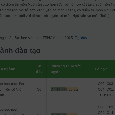
h có diêm thi môn Ngữ văn cao hơn (đối với tổ hợp xét tuyển có môn N
ao hơn (đối với tổ hợp xét tuyển có môn Toán), có điểm thi môn Ngữ v
n cao hơn (đối với tổ hợp xét tuyển có môn Ngữ văn và môn Toán).
i năng khiếu Đại học Văn hóa TPHCM năm 2025:
Tại đây
ành đào tạo
Chỉ
Phương thức xét
ên ngành
Tổ hợp
tiêu
tuyển
ăn hóa các dân
C00; C03;
c thiểu số Việt
30
ĐT THPT
Học Bạ
C04; D01;
am
D10; D15
C00; C03;
ăn hóa học,
C04; C14;