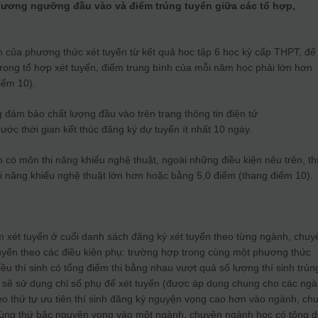
đương ngưỡng đầu vào và điểm trúng tuyển giữa các tổ hợp,
ển của phương thức xét tuyển từ kết quả học tập 6 học kỳ cấp THPT, để
rong tổ hợp xét tuyển, điểm trung bình của mỗi năm học phải lớn hơn
iểm 10).
đảm bảo chất lượng đầu vào trên trang thông tin điện tử
ước thời gian kết thúc đăng ký dự tuyển ít nhất 10 ngày.
n có môn thi năng khiếu nghệ thuật, ngoài những điều kiện nêu trên, th
i năng khiếu nghệ thuật lớn hơn hoặc bằng 5,0 điểm (thang điểm 10).
ểm xét tuyển ở cuối danh sách đăng ký xét tuyển theo từng ngành, chuy
tuyển theo các điều kiện phụ: trường hợp trong cùng một phương thức
ều thí sinh có tổng điểm thi bằng nhau vượt quá số lượng thí sinh trún
 sẽ sử dụng chỉ số phụ để xét tuyển (được áp dụng chung cho các ngà
eo thứ tự ưu tiên thí sinh đăng ký nguyện vọng cao hơn vào ngành, ch
 cùng thứ bậc nguyện vọng vào một ngành, chuyên ngành học có tông 