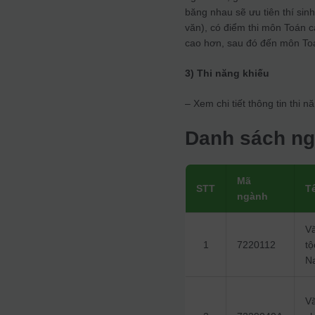
băng nhau sẽ ưu tiên thí sin
văn), có điểm thi môn Toán c
cao hơn, sau đó đến môn Toá
3) Thi năng khiếu
– Xem chi tiết thông tin th
Danh sách ng
Mã
STT
T
ngành
V
1
7220112
tộ
N
V