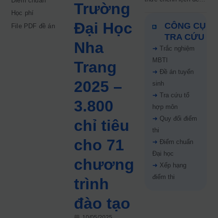
Điểm chuẩn
Trường
5 điểm năm 2026: Thí
Học phí
sinh cần lưu ý gì?
Đại Học
CÔNG CỤ
File PDF đề án
TRA CỨU
Nha
➜
Trắc nghiệm
MBTI
Trang
➜
Đề án tuyển
2025 –
sinh
➜
Tra cứu tổ
3.800
hợp môn
➜
Quy đổi điểm
chỉ tiêu
thi
cho 71
➜
Điểm chuẩn
Đại học
chương
➜
Xếp hạng
điểm thi
trình
đào tạo
10/05/2025