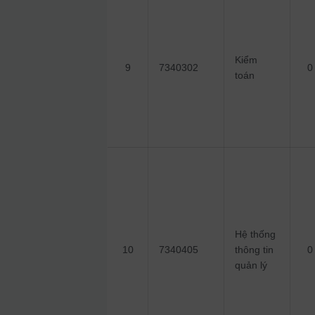
Kiểm
9
7340302
0
toán
Hệ thống
10
7340405
thông tin
0
quản lý