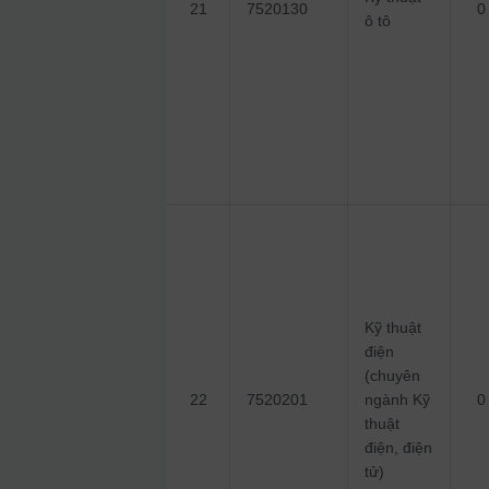
21
7520130
0
ô tô
Kỹ thuật
điện
(chuyên
22
7520201
ngành Kỹ
0
thuật
điện, điện
tử)