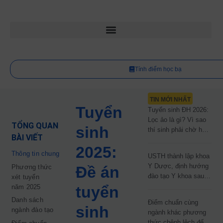
Tính điểm học bạ
TIN MỚI NHẤT
Tuyển
Tuyển sinh ĐH 2026:
Lọc ảo là gì? Vì sao
TỔNG QUAN
sinh
thí sinh phải chờ hơn
BÀI VIẾT
2 tháng mới biết kết
2025:
quả?
Thông tin chung
USTH thành lập khoa
Y Dược, định hướng
Phương thức
Đề án
đào tạo Y khoa sau
xét tuyển
năm 2030
năm 2025
tuyển
Danh sách
Điểm chuẩn cùng
sinh
ngành đào tạo
ngành khác phương
thức chênh lệch đến