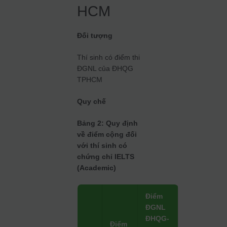
HCM
Đối tượng
Thí sinh có điểm thi
ĐGNL của ĐHQG
TPHCM
Quy chế
Bảng 2: Quy định
về điểm cộng đối
với thí sinh có
chứng chỉ IELTS
(Academic)
Điểm
ĐGNL
ĐHQG-
Điểm