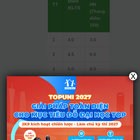
Điểm
TT
HN
IELTS
(Thang
điểm
150)
1
4.0
3.0
2
4.5
6.0
3
5.0
9.0
X
4
5.5
12.0
5
≥ 6.0
15.0
Danh