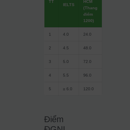
TT
HCM
IELTS
(Thang
điểm
1200)
1
4.0
24.0
2
4.5
48.0
3
5.0
72.0
4
5.5
96.0
5
≥ 6.0
120.0
Điểm
ĐGNL