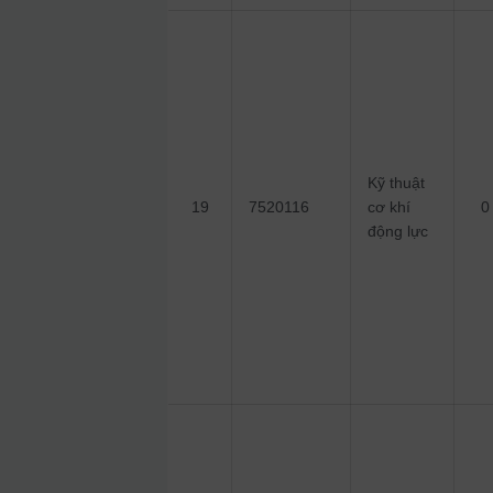
Kỹ thuật
19
7520116
cơ khí
0
động lực