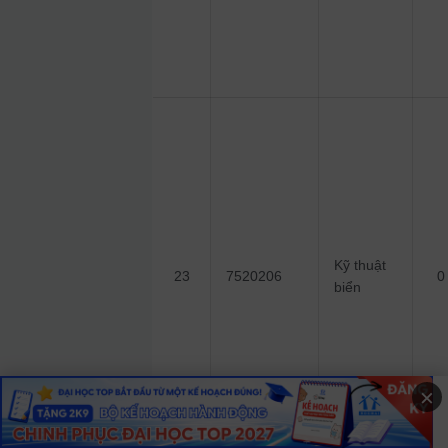
Kỹ thuật
23
7520206
0
biển
×