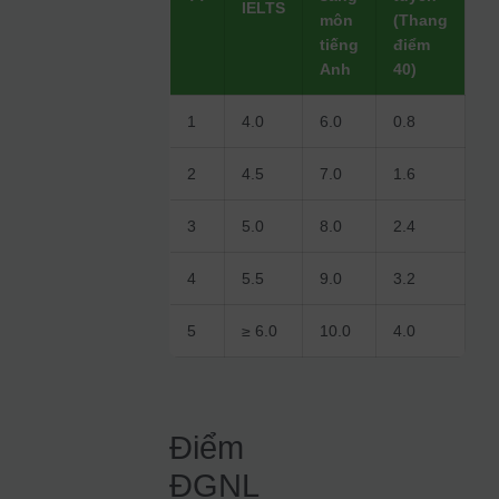
IELTS
môn
(Thang
tiếng
điểm
Anh
40)
1
4.0
6.0
0.8
2
4.5
7.0
1.6
3
5.0
8.0
2.4
4
5.5
9.0
3.2
5
≥ 6.0
10.0
4.0
Điểm
ĐGNL