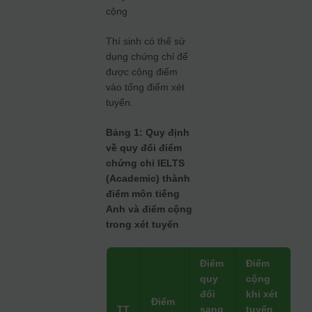
cộng
Thí sinh có thể sử
dụng chứng chỉ để
được cộng điểm
vào tổng điểm xét
tuyển.
Bảng 1: Quy định
về quy đổi điểm
chứng chỉ IELTS
(Academic) thành
điểm môn tiếng
Anh và điểm cộng
trong xét tuyển
Điểm
Điểm
quy
cộng
đổi
khi xét
Điểm
TT
sang
tuyển