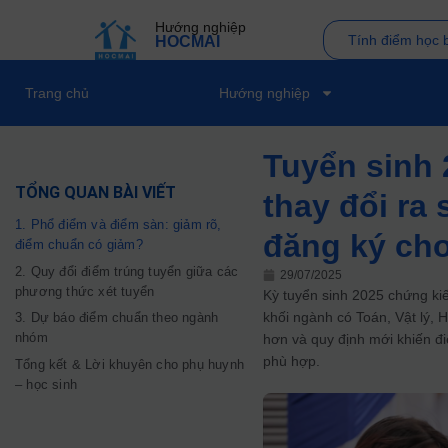
Hướng nghiệp
Tính điểm học 
HOCMAI
Trang chủ
Hướng nghiệp
Tuyển sinh
TỔNG QUAN BÀI VIẾT
thay đổi ra
1. Phổ điểm và điểm sàn: giảm rõ,
đăng ký cho
điểm chuẩn có giảm?
2. Quy đổi điểm trúng tuyển giữa các
29/07/2025
phương thức xét tuyển
Kỳ tuyển sinh 2025 chứng k
khối ngành có Toán, Vật lý,
3. Dự báo điểm chuẩn theo ngành
nhóm
hơn và quy định mới khiến đi
phù hợp.
Tổng kết & Lời khuyên cho phụ huynh
– học sinh