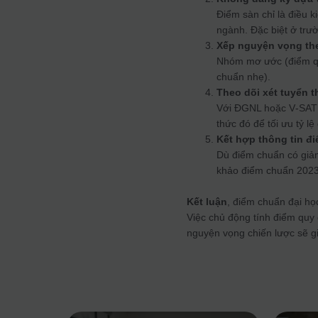
Điểm sàn chỉ là điều 
ngành. Đặc biệt ở trư
Xếp nguyện vọng th
Nhóm mơ ước (điểm qu
chuẩn nhẹ).
Theo dõi xét tuyển 
Với ĐGNL hoặc V‑SAT 
thức đó để tối ưu tỷ lệ
Kết hợp thông tin đ
Dù điểm chuẩn có giảm,
khảo điểm chuẩn 2023
Kết luận
, điểm chuẩn đại h
Việc chủ động tính điểm quy 
nguyện vọng chiến lược sẽ gi