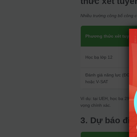
thức xét tuyể
Nhiều trường công bố công c
Phương thức xét tuyển
Học bạ lớp 12
Đánh giá năng lực (ĐGNL
hoặc V‑SAT
Ví dụ: tại UEH, học bạ 29 đ
vọng chính xác.
3. Dự báo đi