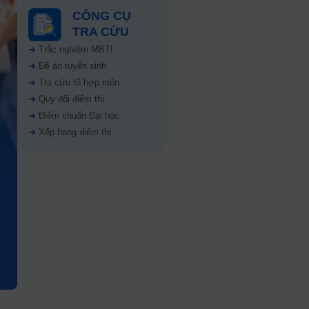
CÔNG CỤ
TRA CỨU
➜
Trắc nghiệm MBTI
➜
Đề án tuyển sinh
➜
Tra cứu tổ hợp môn
➜
Quy đổi điểm thi
➜
Điểm chuẩn Đại học
➜
Xếp hạng điểm thi