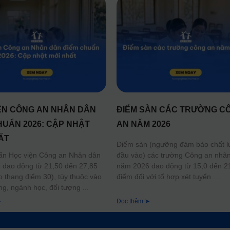
ỆN CÔNG AN NHÂN DÂN
ĐIỂM SÀN CÁC TRƯỜNG C
HUẨN 2026: CẬP NHẬT
AN NĂM 2026
ẤT
Điểm sàn (ngưỡng đảm bảo chất 
đầu vào) các trường Công an nhâ
ẩn Học viện Công an Nhân dân
năm 2026 dao động từ 15,0 đến 2
dao động từ 21,50 đến 27,85
điểm đối với tổ hợp xét tuyển
o thang điểm 30), tùy thuộc vào
ng, ngành học, đối tượng
➤
Đọc thêm ➤