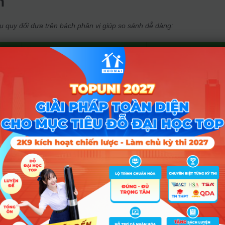
n
ụ quy đổi dựa trên bách phân vị giúp so sánh dễ dàng:
Chênh lệch so với th
Cách quy đổi sơ bộ
THPT
Chênh lệch từ 0 – 3,2
Quy đổi sang thang 30
điểm
)
Qua công cụ quy đổi tương
Có thể cao hoặc thấp
đương điểm thi
hơn
iểm tương đương điểm thi 26–27 điểm … là cơ sở để định hướng nguyệ
ểm chuẩn theo ngành nhóm