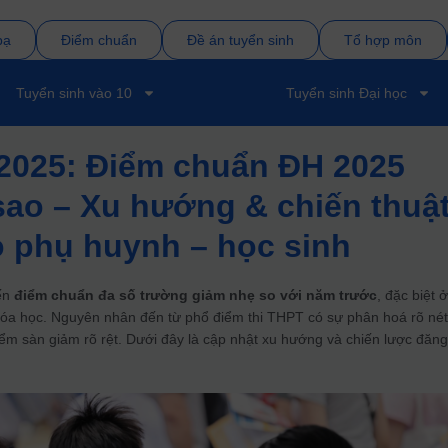
bạ
Điểm chuẩn
Đề án tuyển sinh
Tổ hợp môn
Tuyển sinh vào 10
Tuyển sinh Đại học
 2025: Điểm chuẩn ĐH 2025
 sao – Xu hướng & chiến thuậ
 phụ huynh – học sinh
iến
điểm chuẩn đa số trường giảm nhẹ so với năm trước
, đặc biệt 
 Hóa học. Nguyên nhân đến từ phổ điểm thi THPT có sự phân hoá rõ né
ểm sàn giảm rõ rệt. Dưới đây là cập nhật xu hướng và chiến lược đăng