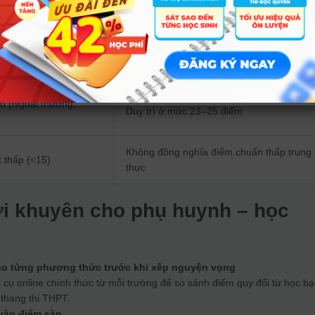
Dự kiến mức điểm chuẩn 2025
ĐH nhóm giữa)
Giảm ~1–1,5 điểm
 đầu
Ổn định hoặc giảm nhẹ ≤1 điểm
o (Ngoại thương,
Duy trì ở mức 23–25 điểm
Không đồng nghĩa điểm chuẩn thấp trung
 thấp (<15)
thực
ời khuyên cho phụ huynh – học
ho từng phương thức trước khi xếp nguyện vọng
 cụ online chính thức từ mỗi trường để so sánh điểm quy đổi từ học bạ
thang thi THPT.
vào điểm sàn