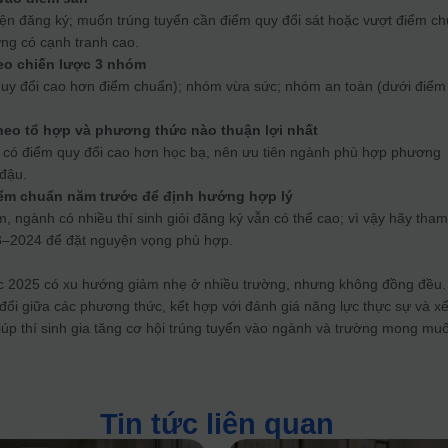
kiện đăng ký; muốn trúng tuyển cần điểm quy đổi sát hoặc vượt điểm c
ờng có cạnh tranh cao.
eo chiến lược 3 nhóm
y đổi cao hơn điểm chuẩn); nhóm vừa sức; nhóm an toàn (dưới điểm
theo tổ hợp và phương thức nào thuận lợi nhất
có điểm quy đổi cao hơn học bạ, nên ưu tiên ngành phù hợp phương
 đậu.
iểm chuẩn năm trước để định hướng hợp lý
 ngành có nhiều thí sinh giỏi đăng ký vẫn có thể cao; vì vậy hãy tha
–2024 để đặt nguyện vọng phù hợp.
ọc 2025 có xu hướng giảm nhẹ ở nhiều trường, nhưng không đồng đều.
đổi giữa các phương thức, kết hợp với đánh giá năng lực thực sự và x
úp thí sinh gia tăng cơ hội trúng tuyển vào ngành và trường mong mu
Tin tức liên quan