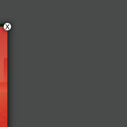
X
i
5
n