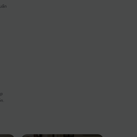
huẩn
m
ếp
ốn.