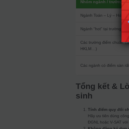
Nhóm ngành / trường
Ngành Toán – Lý – Hóa (
Ngành “hot” tại trường top
Các trường điểm chuẩn ca
HKLM…)
Các ngành có điểm sàn rất
Tổng kết & L
sinh
Tính điểm quy đổi c
Hãy ưu tiên dùng công
ĐGNL hoặc V‑SAT với 
Không đăng ký dựa 