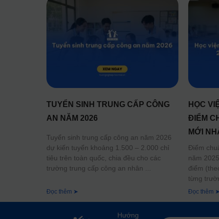
TUYỂN SINH TRUNG CẤP CÔNG
HỌC VI
AN NĂM 2026
ĐIỂM C
MỚI NH
Tuyển sinh trung cấp công an năm 2026
dự kiến tuyển khoảng 1.500 – 2.000 chỉ
Điểm chu
tiêu trên toàn quốc, chia đều cho các
năm 2025 
trường trung cấp công an nhân
điểm (the
từng trườ
Đọc thêm ➤
Đọc thêm 
Hướng