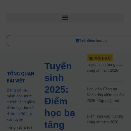
Tính điểm học bạ
TIN MỚI NHẤT
Tuyển
Tuyển sinh trung cấp
công an năm 2026
TỔNG QUAN
sinh
BÀI VIẾT
2025:
Học viện Công an
Bảng số liệu
Nhân dân điểm chuẩn
minh hoạ mức
Điểm
2026: Cập nhật mới
chênh lệch giữa
nhất
điểm học bạ và
học bạ
điểm thi/tổ hợp
Điểm sàn các trường
xét tuyển
tăng
công an năm 2026
Tổng kết & lời