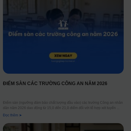
ĐIỂM SÀN CÁC TRƯỜNG CÔNG AN NĂM 2026
Điểm sàn (ngưỡng đảm bảo chất lượng đầu vào) các trường Công an nhân
dân năm 2026 dao động từ 15,0 đến 21,0 điểm đối với tổ hợp xét tuyển
Đọc thêm ➤