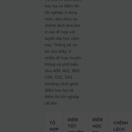
học bạ và điểm thi
tốt nghiệp ở từng
môn, kéo theo sự
chênh lệch khá lớn
ở các tổ hợp xét
tuyển đại học năm
nay. Thống kê sơ
bộ cho thấy, ở
nhiều tổ hợp truyền
thống và phổ biến
như A00, A01, B00,
C00, C01, D01…
khoảng cách giữa
điểm học bạ và
điểm thi tốt nghiệp
rất lớn.
ĐIỂM
ĐIỂM
TỔ
CHÊNH
TỐT
HỌC
HỢP
LỆCH