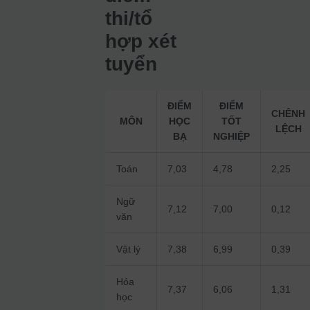
thi/tổ
hợp xét
tuyển
ĐIỂM
ĐIỂM
CHÊNH
MÔN
HỌC
TỐT
LỆCH
BẠ
NGHIỆP
Toán
7,03
4,78
2,25
Ngữ
7,12
7,00
0,12
văn
Vật lý
7,38
6,99
0,39
Hóa
7,37
6,06
1,31
học