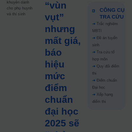
khuyên dành
“vùn
cho phụ huynh
CÔNG CỤ
và thí sinh
vụt”
TRA CỨU
➜
Trắc nghiệm
nhưng
MBTI
mất giá,
➜
Đề án tuyển
sinh
báo
➜
Tra cứu tổ
hợp môn
hiệu
➜
Quy đổi điểm
mức
thi
➜
Điểm chuẩn
điểm
Đại học
➜
Xếp hạng
chuẩn
điểm thi
đại học
2025 sẽ