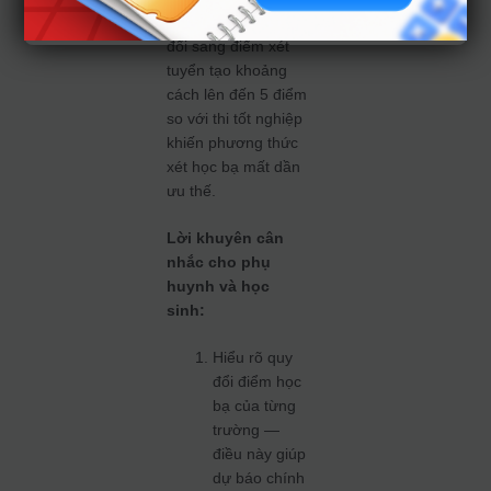
hơn rõ rệt, việc quy
đổi sang điểm xét
tuyển tạo khoảng
cách lên đến 5 điểm
so với thi tốt nghiệp
khiến phương thức
xét học bạ mất dần
ưu thế.
Lời khuyên cân
nhắc cho phụ
huynh và học
sinh:
Hiểu rõ quy
đổi điểm học
bạ của từng
trường —
điều này giúp
dự báo chính