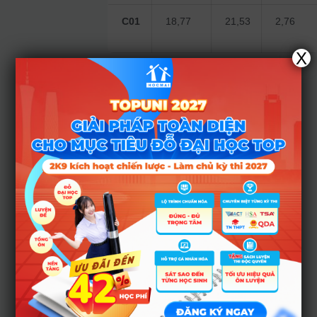
C01
18,77
21,53
2,76
X
Tổng kết
& lời
khuyên
dành cho
phụ
huynh và
thí sinh
Năm 2025 chứng
kiến sự “mất giá”
của điểm học bạ
trong tuyển sinh đại
học: dù học bạ cao