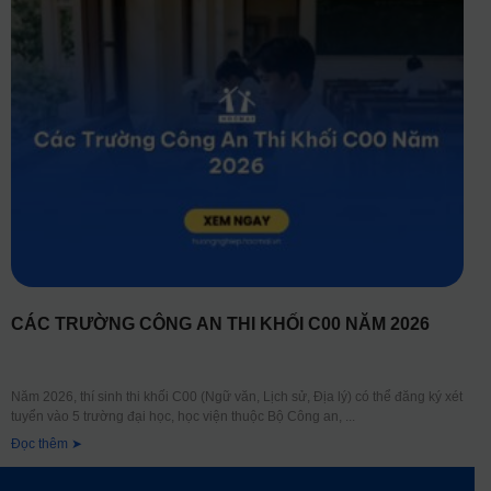
CÁC TRƯỜNG CÔNG AN THI KHỐI C00 NĂM 2026
Năm 2026, thí sinh thi khối C00 (Ngữ văn, Lịch sử, Địa lý) có thể đăng ký xét
tuyển vào 5 trường đại học, học viện thuộc Bộ Công an,
Đọc thêm ➤