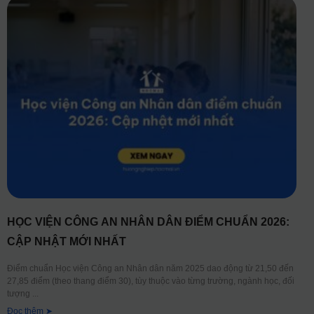
HỌC VIỆN CÔNG AN NHÂN DÂN ĐIỂM CHUẨN 2026:
CẬP NHẬT MỚI NHẤT
Điểm chuẩn Học viện Công an Nhân dân năm 2025 dao động từ 21,50 đến
27,85 điểm (theo thang điểm 30), tùy thuộc vào từng trường, ngành học, đối
tượng
Đọc thêm ➤