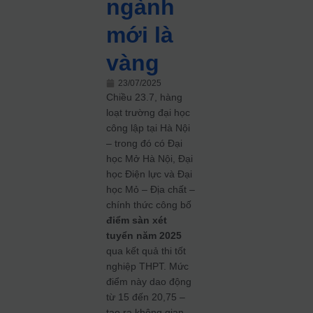
ngành
mới là
vàng
23/07/2025
Chiều 23.7, hàng
loạt trường đại học
công lập tại Hà Nội
– trong đó có Đại
học Mở Hà Nội, Đại
học Điện lực và Đại
học Mỏ – Địa chất –
chính thức công bố
điểm sàn xét
tuyển năm 2025
qua kết quả thi tốt
nghiệp THPT. Mức
điểm này dao động
từ 15 đến 20,75 –
tạo ra không gian