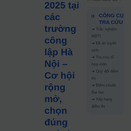
2025 tại
kiến công bố 9.8,
nguyện vọng tăng vọt
các
CÔNG CỤ
67%
TRA CỨU
trường
➜
Trắc nghiệm
MBTI
công
➜
Đề án tuyển
lập Hà
sinh
➜
Tra cứu tổ
Nội –
hợp môn
➜
Quy đổi điểm
Cơ hội
thi
rộng
➜
Điểm chuẩn
Đại học
mở,
➜
Xếp hạng
điểm thi
chọn
đúng