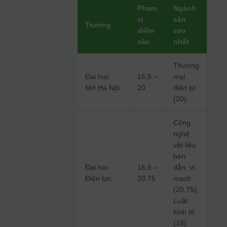
Phạm
Ngành
vi
sàn
Trường
điểm
cao
sàn
nhất
Thương
Đại học
16,5 –
mại
Mở Hà Nội
20
điện tử
(20)
Công
nghệ
vật liệu
bán
Đại học
16,5 –
dẫn, vi
Điện lực
20,75
mạch
(20,75);
Luật
kinh tế
(18)