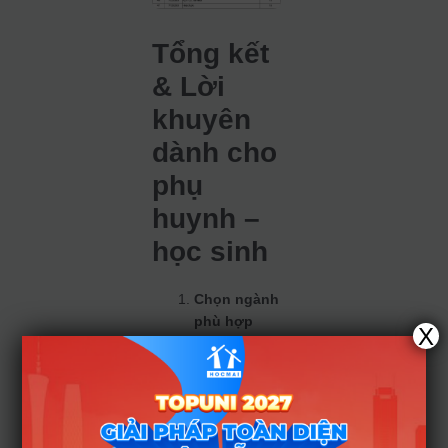
Tổng kết
& Lời
khuyên
dành cho
phụ
huynh –
học sinh
Chọn ngành
phù hợp
X
năng lực và
sở trường
Nếu điểm
thi đạt
dưới 17,