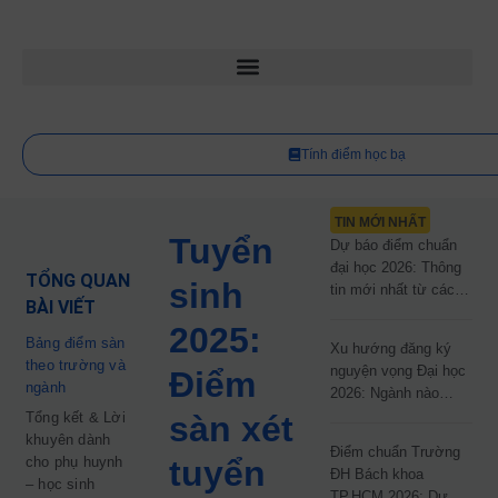
Tính điểm học bạ
TIN MỚI NHẤT
Tuyển
Dự báo điểm chuẩn
đại học 2026: Thông
TỔNG QUAN
sinh
tin mới nhất từ các
BÀI VIẾT
trường đại học công
2025:
lập
Bảng điểm sàn
Xu hướng đăng ký
theo trường và
nguyện vọng Đại học
Điểm
ngành
2026: Ngành nào
đang dẫn đầu cuộc
Tổng kết & Lời
sàn xét
đua?
khuyên dành
Điểm chuẩn Trường
cho phụ huynh
tuyển
ĐH Bách khoa
– học sinh
TP.HCM 2026: Dự