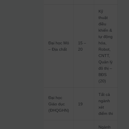
Kỹ
thuật
điều
khiển &
tự động
Đại học Mỏ
15 –
hóa,
– Địa chất
20
Robot,
CNTT,
Quản lý
đô thị –
BĐS
(20)
Tất cả
Đại học
ngành
Giáo dục
19
xét
(ĐHQGHN)
điểm thi
Ngành