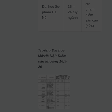
sư
Đại học Sư
15 –
phạm
phạm Hà
24 tùy
điểm
Nội
ngành
sàn cao
(~24)
Trường Đại học
Mở Hà Nội: Điểm
sàn khoảng 16,5-
20