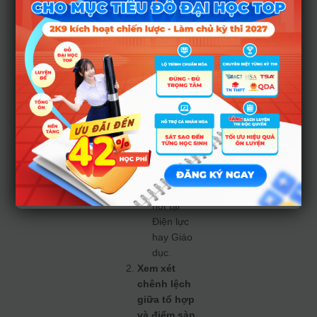
nên cân
nhắc Đại
học Mở
Hà Nội
hoặc Mỏ
– Địa chất
(sàn từ
15–16,5).
Điểm thi
khoảng
18–20
phù hợp
với ngành
hot tại
Điện lực
hay Giáo
dục.
Xem xét
chênh lệch
giữa tổ hợp
và điểm sàn