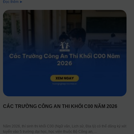
Đọc thêm ➤
CÁC TRƯỜNG CÔNG AN THI KHỐI C00 NĂM 2026
Năm 2026, thí sinh thi khối C00 (Ngữ văn, Lịch sử, Địa lý) có thể đăng ký xét
tuyển vào 5 trường đại học, học viện thuộc Bộ Công an,