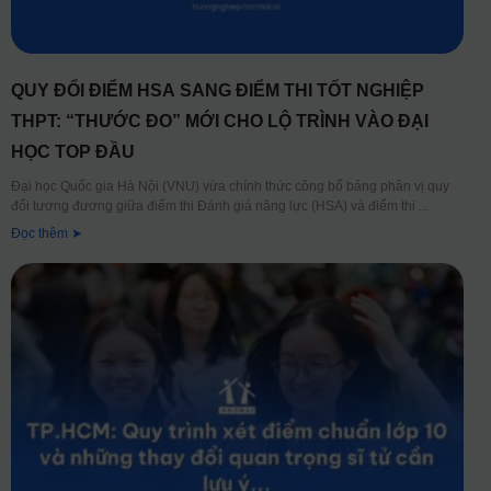
QUY ĐỔI ĐIỂM HSA SANG ĐIỂM THI TỐT NGHIỆP
THPT: “THƯỚC ĐO” MỚI CHO LỘ TRÌNH VÀO ĐẠI
HỌC TOP ĐẦU
Đại học Quốc gia Hà Nội (VNU) vừa chính thức công bố bảng phân vị quy
đổi tương đương giữa điểm thi Đánh giá năng lực (HSA) và điểm thi
Đọc thêm ➤