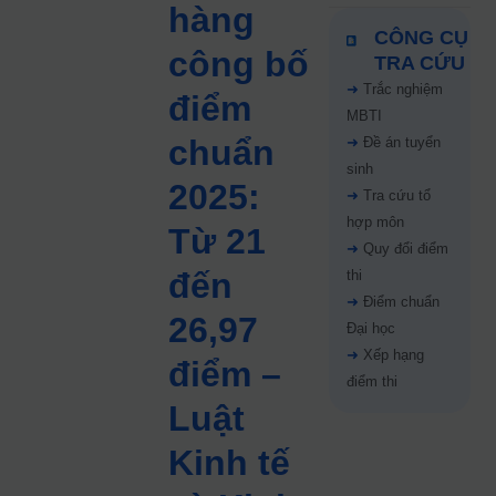
hàng
CÔNG CỤ
công bố
TRA CỨU
➜
Trắc nghiệm
điểm
MBTI
chuẩn
➜
Đề án tuyển
sinh
2025:
➜
Tra cứu tổ
hợp môn
Từ 21
➜
Quy đổi điểm
đến
thi
➜
Điểm chuẩn
26,97
Đại học
➜
Xếp hạng
điểm –
điểm thi
Luật
Kinh tế