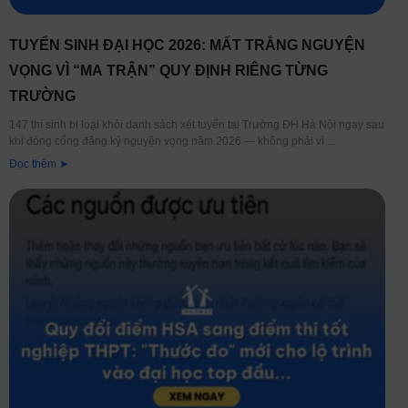
TUYỂN SINH ĐẠI HỌC 2026: MẤT TRẮNG NGUYỆN
VỌNG VÌ “MA TRẬN” QUY ĐỊNH RIÊNG TỪNG
TRƯỜNG
147 thí sinh bị loại khỏi danh sách xét tuyển tại Trường ĐH Hà Nội ngay sau
khi đóng cổng đăng ký nguyện vọng năm 2026 — không phải vì
Đọc thêm ➤