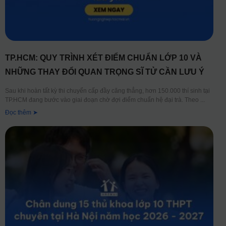
TP.HCM: QUY TRÌNH XÉT ĐIỂM CHUẨN LỚP 10 VÀ
NHỮNG THAY ĐỔI QUAN TRỌNG SĨ TỬ CẦN LƯU Ý
Sau khi hoàn tất kỳ thi chuyển cấp đầy căng thẳng, hơn 150.000 thí sinh tại
TP.HCM đang bước vào giai đoạn chờ đợi điểm chuẩn hệ đại trà. Theo
Đọc thêm ➤