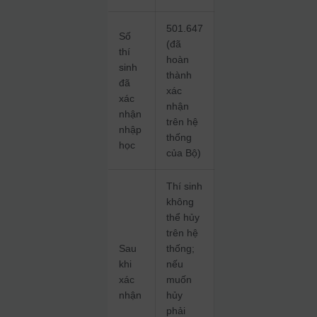
501.647
Số
(đã
thí
hoàn
sinh
thành
đã
xác
xác
nhận
nhận
trên hệ
nhập
thống
học
của Bộ)
Thí sinh
không
thể hủy
trên hệ
Sau
thống;
khi
nếu
xác
muốn
nhận
hủy
phải