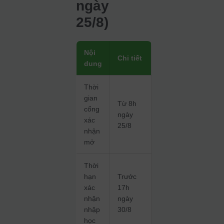
ngày
25/8)
Nội
Chi tiết
dung
Thời
gian
Từ 8h
cổng
ngày
xác
25/8
nhận
mở
Thời
hạn
Trước
xác
17h
nhận
ngày
nhập
30/8
học