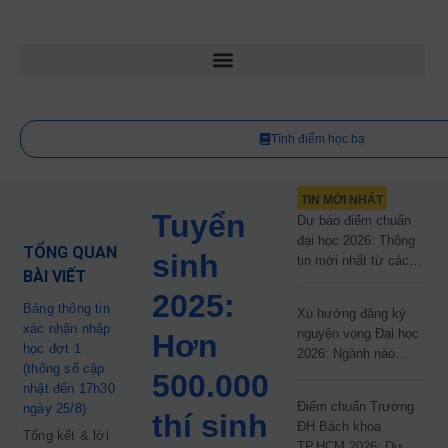
Tính điểm học bạ
TIN MỚI NHẤT
Tuyển
Dự báo điểm chuẩn
đại học 2026: Thông
TỔNG QUAN
sinh
tin mới nhất từ các
BÀI VIẾT
trường đại học công
2025:
lập
Bảng thông tin
Xu hướng đăng ký
xác nhận nhập
nguyện vọng Đại học
Hơn
học đợt 1
2026: Ngành nào
(thông số cập
đang dẫn đầu cuộc
500.000
nhật đến 17h30
đua?
Điểm chuẩn Trường
ngày 25/8)
thí sinh
ĐH Bách khoa
Tổng kết & lời
TP.HCM 2026: Dự