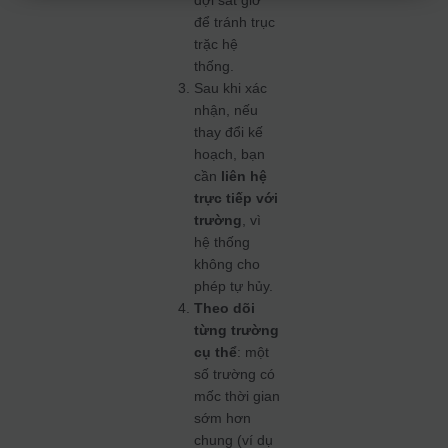
để tránh trục
trặc hệ
thống.
Sau khi xác
nhận, nếu
thay đổi kế
hoạch, bạn
cần
liên hệ
trực tiếp với
trường
, vì
hệ thống
không cho
phép tự hủy.
Theo dõi
từng trường
cụ thể
: một
số trường có
mốc thời gian
sớm hơn
chung (ví dụ