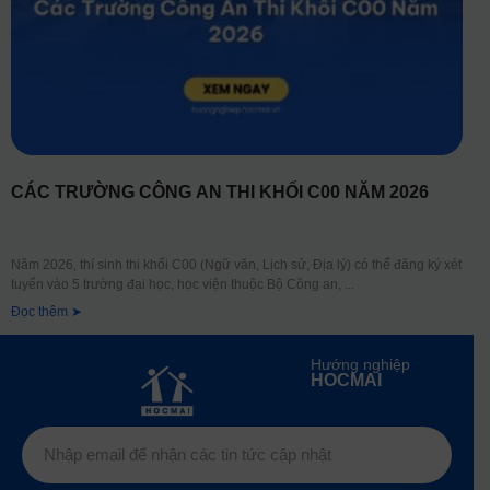
CÁC TRƯỜNG CÔNG AN THI KHỐI C00 NĂM 2026
Năm 2026, thí sinh thi khối C00 (Ngữ văn, Lịch sử, Địa lý) có thể đăng ký xét
tuyển vào 5 trường đại học, học viện thuộc Bộ Công an,
Đọc thêm ➤
Hướng nghiệp
HOCMAI