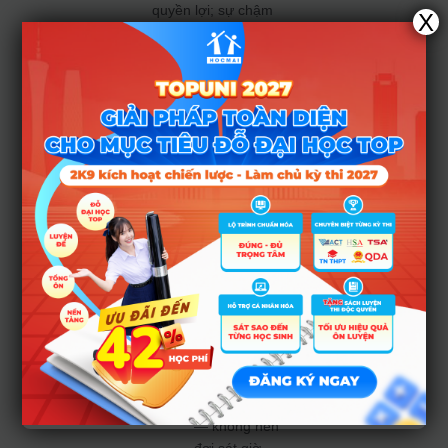
quyền lợi; sự chậm
X
trễ có thể khiến bạn
mất suất dù đã đủ
điểm.
Lưu ý quan trọng:
Đặt lịch
nhắc nhở từ
ngày 25 đến
30/8
để
không bỏ lỡ
thời hạn xác
nhận.
Xác nhận
nhập học
ngay khi
biết kết quả
trúng tuyển
— không nên
đợi sát giờ