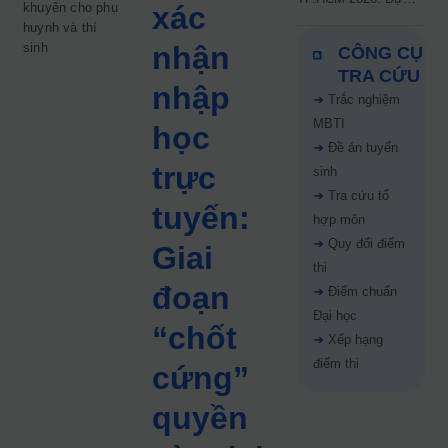
khuyên cho phụ
xác
kiến công bố 9.8,
huynh và thí
nguyện vọng tăng vọt
sinh
nhận
CÔNG CỤ
67%
TRA CỨU
nhập
➜
Trắc nghiệm
MBTI
học
➜
Đề án tuyển
trực
sinh
➜
Tra cứu tổ
tuyến:
hợp môn
➜
Quy đổi điểm
Giai
thi
đoạn
➜
Điểm chuẩn
Đại học
“chốt
➜
Xếp hạng
điểm thi
cứng”
quyền