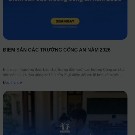
ĐIỂM SÀN CÁC TRƯỜNG CÔNG AN NĂM 2026
Điểm sàn (ngưỡng đảm bảo chất lượng đầu vào) các trường Công an nhân
dân năm 2026 dao động từ 15,0 đến 21,0 điểm đối với tổ hợp xét tuyển
Đọc thêm ➤