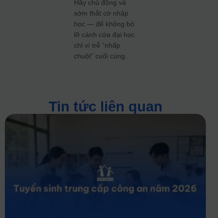
Hãy chủ động và
sớm thắt cờ nhập
học — để không bỏ
lỡ cánh cửa đại học
chỉ vì trễ “nhấp
chuột” cuối cùng.
Tin tức liên quan