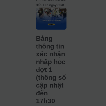
đến 17h ngày
30/8
.
Bảng
thông tin
xác nhận
nhập học
đợt 1
(thông số
cập nhật
đến
17h30