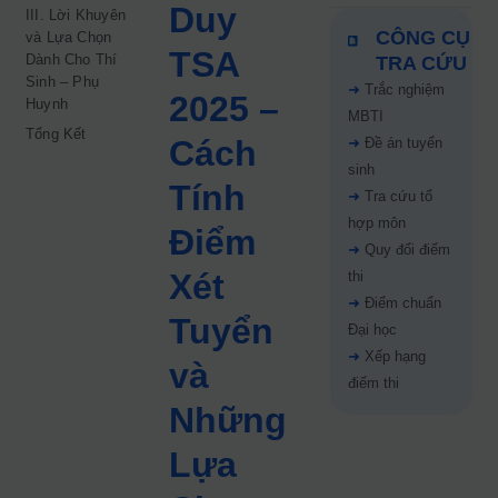
Duy
III. Lời Khuyên
CÔNG CỤ
và Lựa Chọn
TSA
Dành Cho Thí
TRA CỨU
Sinh – Phụ
➜
Trắc nghiệm
2025 –
Huynh
MBTI
Tổng Kết
Cách
➜
Đề án tuyển
sinh
Tính
➜
Tra cứu tổ
hợp môn
Điểm
➜
Quy đổi điểm
Xét
thi
➜
Điểm chuẩn
Tuyển
Đại học
➜
Xếp hạng
và
điểm thi
Những
Lựa