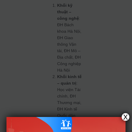
Khối kỹ
thuật –
công nghệ
:
ĐH Bách
khoa Hà Nội,
ĐH Giao
thông Vận
tải, ĐH Mỏ –
Địa chất, ĐH
Công nghiệp
Hà Nội
Khối kinh tế
– quản trị
:
Học viện Tài
chính, ĐH
Thương mại,
ĐH Kinh tế
Quốc dân
X
Khối đa
ngành
: ĐH