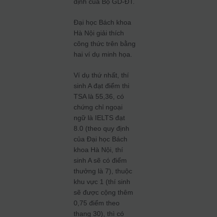
định của Bộ GD-ĐT.
Đại học Bách khoa
Hà Nội giải thích
công thức trên bằng
hai ví dụ minh họa.
Ví dụ thứ nhất, thí
sinh A đạt điểm thi
TSA là 55,36, có
chứng chỉ ngoại
ngữ là IELTS đạt
8.0 (theo quy định
của Đại học Bách
khoa Hà Nội, thí
sinh A sẽ có điểm
thưởng là 7), thuộc
khu vực 1 (thí sinh
sẽ được cộng thêm
0,75 điểm theo
thang 30), thì có