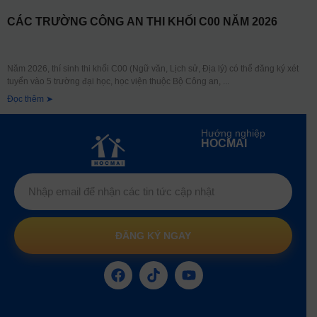
CÁC TRƯỜNG CÔNG AN THI KHỐI C00 NĂM 2026
Năm 2026, thí sinh thi khối C00 (Ngữ văn, Lịch sử, Địa lý) có thể đăng ký xét
tuyển vào 5 trường đại học, học viện thuộc Bộ Công an,
Đọc thêm ➤
Hướng nghiệp
HOCMAI
ĐĂNG KÝ NGAY