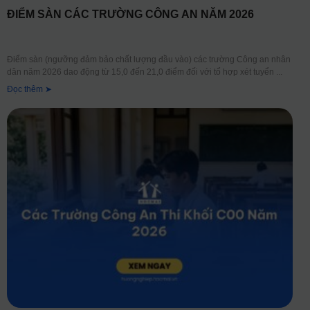
ĐIỂM SÀN CÁC TRƯỜNG CÔNG AN NĂM 2026
Điểm sàn (ngưỡng đảm bảo chất lượng đầu vào) các trường Công an nhân
dân năm 2026 dao động từ 15,0 đến 21,0 điểm đối với tổ hợp xét tuyển
Đọc thêm ➤