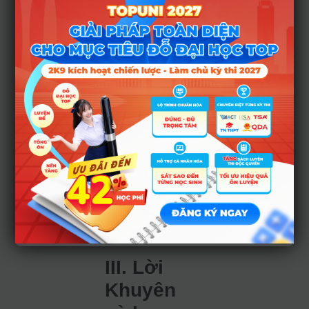
Quốc gia Hà
Nội (một số
trường thành
viên), ĐH
Phenikaa,
ĐH Duy
Tân…
Việc TSA được
công nhận rộng rãi
giúp thí sinh có
nhiều phương án
dự phòng
nếu
không xét tuyển
bằng điểm thi tốt
nghiệp THPT.
III. Lời
Khuyên