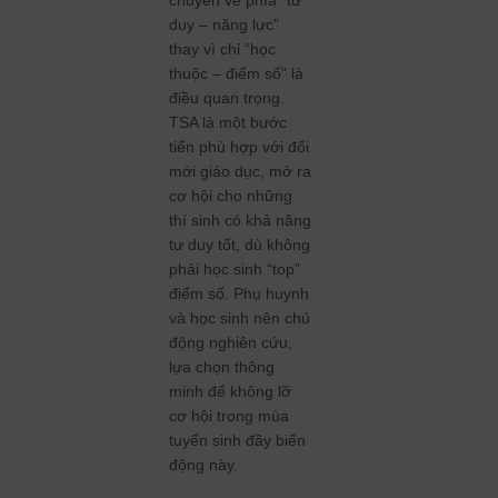
duy – năng lực”
thay vì chỉ “học
thuộc – điểm số” là
điều quan trọng.
TSA là một bước
tiến phù hợp với đổi
mới giáo dục, mở ra
cơ hội cho những
thí sinh có khả năng
tư duy tốt, dù không
phải học sinh “top”
điểm số. Phụ huynh
và học sinh nên chủ
động nghiên cứu,
lựa chọn thông
minh để không lỡ
cơ hội trong mùa
tuyển sinh đầy biến
động này.