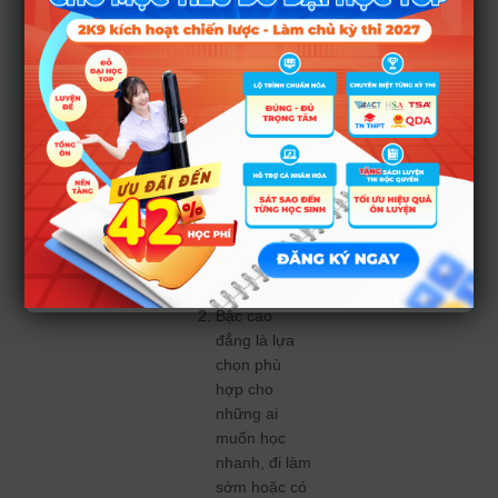
Khi xác nhận
nhập học,
hãy cân nhắc
kỹ năng lực
tài chính, khả
năng học tập
và định
hướng nghề
nghiệp —
đừng chỉ
chạy theo
“tên trường”.
Bậc cao
đẳng là lựa
chọn phù
hợp cho
những ai
muốn học
nhanh, đi làm
sớm hoặc có