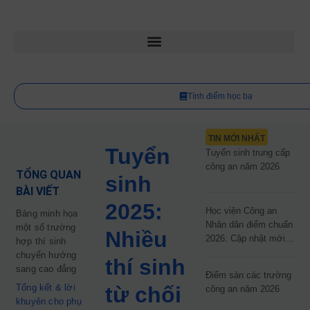
Tính điểm học bạ
TIN MỚI NHẤT
Tuyển
Tuyển sinh trung cấp
công an năm 2026
TỔNG QUAN
sinh
BÀI VIẾT
2025:
Học viện Công an
Bảng minh họa
Nhân dân điểm chuẩn
một số trường
Nhiều
2026: Cập nhật mới
hợp thí sinh
nhất
chuyển hướng
thí sinh
sang cao đẳng
Điểm sàn các trường
Tổng kết & lời
từ chối
công an năm 2026
khuyên cho phụ