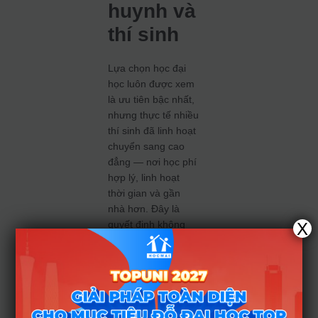
huynh và
thí sinh
Lựa chọn học đại
học luôn được xem
là ưu tiên bậc nhất,
nhưng thực tế nhiều
thí sinh đã linh hoạt
chuyển sang cao
đẳng — nơi học phí
hợp lý, linh hoạt
thời gian và gần
nhà hơn. Đây là
quyết định không
X
kém phần chiến
lược và thực tế.
Lời khuyên cần
thiết: