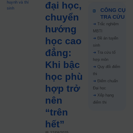
huynh và thí
đại học,
sinh
CÔNG CỤ
chuyển
TRA CỨU
➜
Trắc nghiệm
hướng
MBTI
học cao
➜
Đề án tuyển
sinh
đẳng:
➜
Tra cứu tổ
hợp môn
Khi bậc
➜
Quy đổi điểm
học phù
thi
➜
Điểm chuẩn
hợp trở
Đại học
➜
Xếp hạng
nên
điểm thi
“trên
hết”
27/08/2025