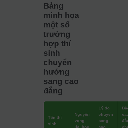
Bảng
minh họa
một số
trường
hợp thí
sinh
chuyển
hướng
sang cao
đẳng
Lý do
Bậ
Nguyện
chuyển
ca
Tên thí
vọng
sang
đẳ
sinh
đại học
cao
ch