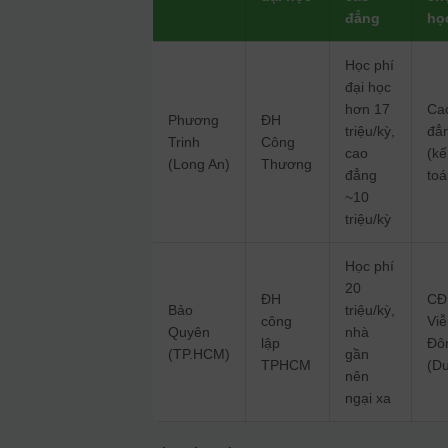
đẳng
họ
Học phí
đại học
hơn 17
Ca
Phương
ĐH
triệu/kỳ,
đẳ
Trinh
Công
cao
(kế
(Long An)
Thương
đẳng
toá
~10
triệu/kỳ
Học phí
20
ĐH
CĐ
Bảo
triệu/kỳ,
công
Vi
Quyên
nhà
lập
Đô
(TP.HCM)
gần
TPHCM
(D
nên
ngại xa