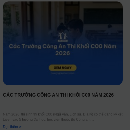
CÁC TRƯỜNG CÔNG AN THI KHỐI C00 NĂM 2026
Năm 2026, thí sinh thi khối C00 (Ngữ văn, Lịch sử, Địa lý) có thể đăng ký xét
tuyển vào 5 trường đại học, học viện thuộc Bộ Công an,
Đọc thêm ➤