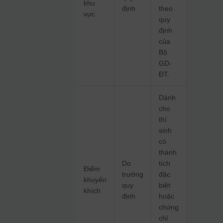
khu
định
theo
vực
quy
định
của
Bộ
GD-
ĐT.
Dành
cho
thí
sinh
có
thành
Do
tích
Điểm
trường
đặc
khuyến
quy
biệt
khích
định
hoặc
chứng
chỉ