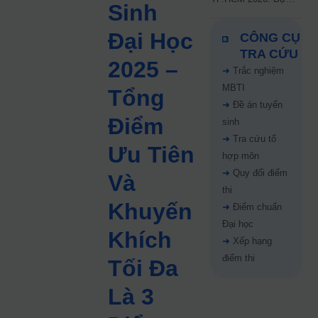
Sinh
kiến công bố 9.8,
nguyện vọng tăng vọt
Đại Học
CÔNG CỤ
67%
TRA CỨU
2025 –
➜
Trắc nghiệm
MBTI
Tổng
➜
Đề án tuyển
Điểm
sinh
➜
Tra cứu tổ
Ưu Tiên
hợp môn
➜
Quy đổi điểm
Và
thi
Khuyến
➜
Điểm chuẩn
Đại học
Khích
➜
Xếp hạng
điểm thi
Tối Đa
Là 3