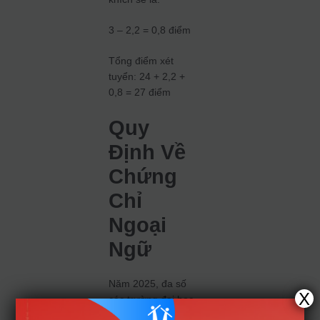
3 – 2,2 = 0,8 điểm
Tổng điểm xét
tuyển: 24 + 2,2 +
0,8 = 27 điểm
Quy
Định Về
Chứng
Chỉ
Ngoại
Ngữ
Năm 2025, đa số
X
các trường đại học
không cộng điểm