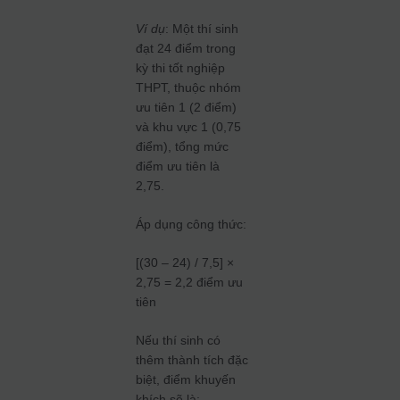
Ví dụ
: Một thí sinh
đạt 24 điểm trong
kỳ thi tốt nghiệp
THPT, thuộc nhóm
ưu tiên 1 (2 điểm)
và khu vực 1 (0,75
điểm), tổng mức
điểm ưu tiên là
2,75.
Áp dụng công thức:
[(30 – 24) / 7,5] ×
2,75 = 2,2 điểm ưu
tiên
Nếu thí sinh có
thêm thành tích đặc
biệt, điểm khuyến
khích sẽ là: