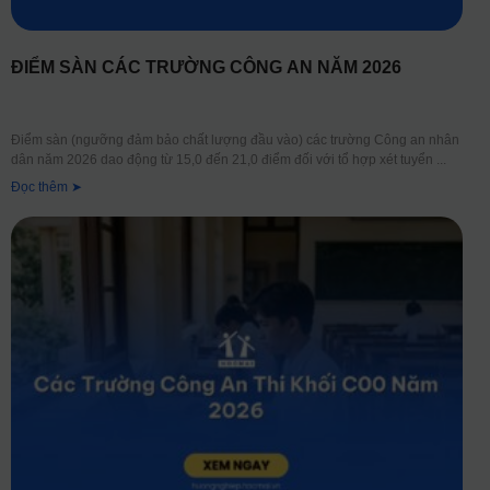
ĐIỂM SÀN CÁC TRƯỜNG CÔNG AN NĂM 2026
Điểm sàn (ngưỡng đảm bảo chất lượng đầu vào) các trường Công an nhân
dân năm 2026 dao động từ 15,0 đến 21,0 điểm đối với tổ hợp xét tuyển
Đọc thêm ➤