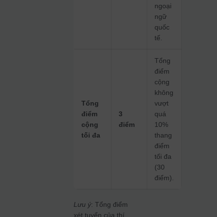
ngoại
ngữ
quốc
tế.
Tổng
điểm
cộng
không
Tổng
vượt
điểm
3
quá
cộng
điểm
10%
tối đa
thang
điểm
tối đa
(30
điểm).
Lưu ý
: Tổng điểm
xét tuyển của thí