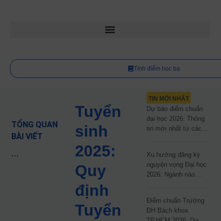
Tính điểm học bạ
TIN MỚI NHẤT
Tuyển
Dự báo điểm chuẩn
đại học 2026: Thông
TỔNG QUAN
sinh
tin mới nhất từ các
BÀI VIẾT
trường đại học công
2025:
lập
...
Xu hướng đăng ký
nguyện vọng Đại học
Quy
2026: Ngành nào
đang dẫn đầu cuộc
định
đua?
Điểm chuẩn Trường
Tuyển
ĐH Bách khoa
TP.HCM 2026: Dự