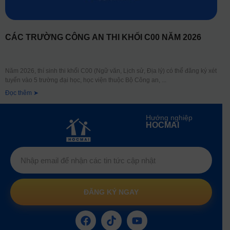
CÁC TRƯỜNG CÔNG AN THI KHỐI C00 NĂM 2026
Năm 2026, thí sinh thi khối C00 (Ngữ văn, Lịch sử, Địa lý) có thể đăng ký xét
tuyển vào 5 trường đại học, học viện thuộc Bộ Công an,
Đọc thêm ➤
Hướng nghiệp
HOCMAI
ĐĂNG KÝ NGAY