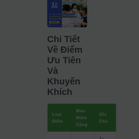
Chi Tiết
Về Điểm
Ưu Tiên
Và
Khuyến
Khích
Mức
Loại
Ghi
Điểm
Điểm
Chú
Cộng