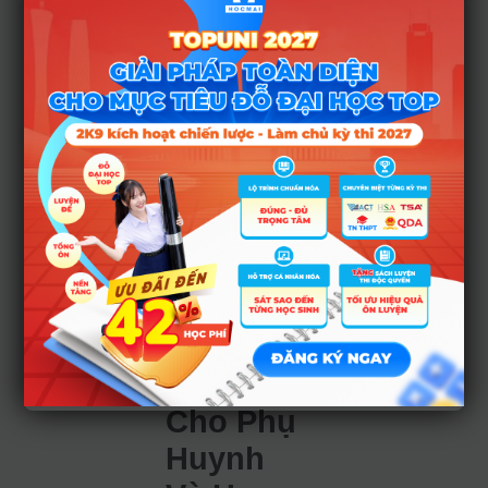
trực tiếp cho thí
sinh có chứng chỉ
ngoại ngữ quốc tế.
Thay vào đó, các
chứng chỉ này được
quy đổi thành điểm
môn tiếng Anh trong
tổ hợp xét tuyển,
với mức điểm tối đa
là 10 điểm trên
thang điểm 30.
Tổng Kết
Và Lời
Khuyên
Cho Phụ
Huynh