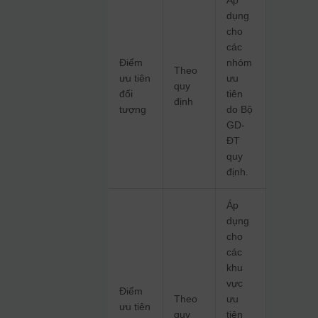
Áp
dụng
cho
các
Điểm
nhóm
Theo
ưu tiên
ưu
quy
đối
tiên
định
tượng
do Bộ
GD-
ĐT
quy
định.
Áp
dụng
cho
các
khu
vực
Điểm
Theo
ưu
ưu tiên
quy
tiên