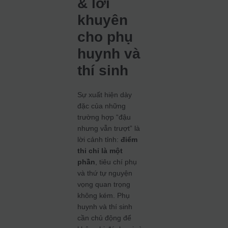
& lời
khuyên
cho phụ
huynh và
thí sinh
Sự xuất hiện dày
đặc của những
trường hợp “đậu
nhưng vẫn trượt” là
lời cảnh tỉnh:
điểm
thi chỉ là một
phần
, tiêu chí phụ
và thứ tự nguyện
vọng quan trọng
không kém. Phụ
huynh và thí sinh
cần chủ động để