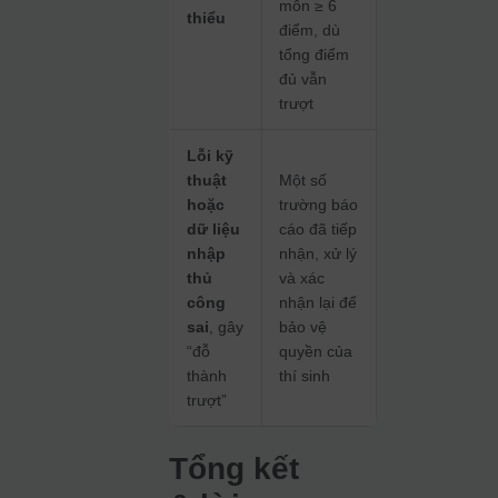
môn ≥ 6
thiểu
điểm, dù
tổng điểm
đủ vẫn
trượt
Lỗi kỹ
thuật
Một số
hoặc
trường báo
dữ liệu
cáo đã tiếp
nhập
nhận, xử lý
thủ
và xác
công
nhận lại để
sai
, gây
bảo vệ
“đỗ
quyền của
thành
thí sinh
trượt”
Tổng kết