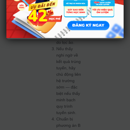
thích ở vị trí
nguyện vọng
cao nhất nếu
có khả năng
trúng — để
không bị loại
do lọc ảo.
Nếu thấy
nghi ngờ về
kết quả trúng
tuyển, hãy
chủ động liên
hệ trường
sớm — đặc
biệt nếu thấy
minh bạch
quy trình
tuyển sinh.
Chuẩn bị
phương án B