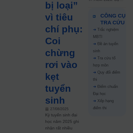
bị loại”
kiến công bố 9.8,
nguyện vọng tăng vọt
vì tiêu
CÔNG CỤ
67%
TRA CỨU
chí phụ:
➜
Trắc nghiệm
MBTI
Coi
➜
Đề án tuyển
chừng
sinh
➜
Tra cứu tổ
rơi vào
hợp môn
➜
Quy đổi điểm
kẹt
thi
tuyển
➜
Điểm chuẩn
Đại học
sinh
➜
Xếp hạng
điểm thi
27/08/2025
Kỳ tuyển sinh đại
học năm 2025 ghi
nhận rất nhiều