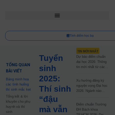
Tính điểm học bạ
TIN MỚI NHẤT
Tuyển
Dự báo điểm chuẩn
đại học 2026: Thông
TỔNG QUAN
sinh
tin mới nhất từ các
BÀI VIẾT
trường đại học công
2025:
lập
Bảng minh hoạ
Xu hướng đăng ký
các tình huống
nguyện vọng Đại học
Thí sinh
thí sinh mắc kẹt
2026: Ngành nào
đang dẫn đầu cuộc
Tổng kết & lời
“đậu
đua?
khuyên cho phụ
Điểm chuẩn Trường
huynh và thí
mà vẫn
ĐH Bách khoa
sinh
TP.HCM 2026: Dự