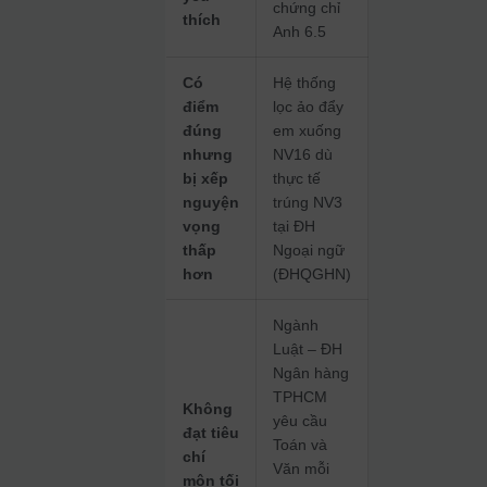
chứng chỉ
thích
Anh 6.5
Có
Hệ thống
điểm
lọc ảo đẩy
đúng
em xuống
nhưng
NV16 dù
bị xếp
thực tế
nguyện
trúng NV3
vọng
tại ĐH
thấp
Ngoại ngữ
hơn
(ĐHQGHN)
Ngành
Luật – ĐH
Ngân hàng
TPHCM
Không
yêu cầu
đạt tiêu
Toán và
chí
Văn mỗi
môn tối