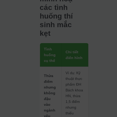
các tình
huống thí
sinh mắc
kẹt
Tình
Chi tiết
huống
điển hình
cụ thể
Ví dụ: Kỹ
Thừa
thuật thực
điểm
phẩm ĐH
nhưng
Bách khoa
không
HN, thừa
đậu
1,5 điểm
vào
nhưng
ngành
thiếu
yêu