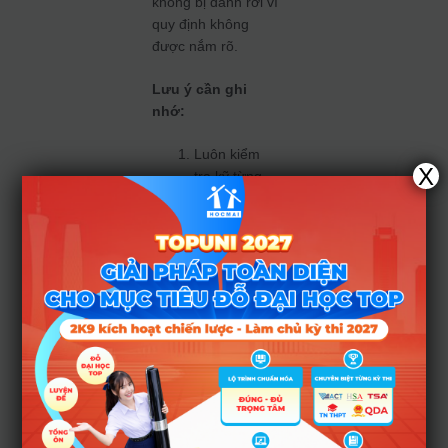
không bị đánh rơi vì
quy định không
được nắm rõ.
Lưu ý cần ghi
nhớ:
Luôn kiểm
X
tra kỹ từng
điều kiện phụ
của ngành
đăng ký (như
mức điểm
mỗi môn,
chứng chỉ
ngoại ngữ…)
trước khi
đăng nguyện
vọng.
Ưu tiên đặt
ngành yêu