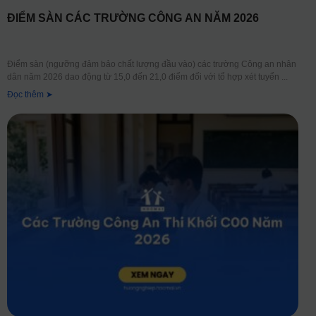
ĐIỂM SÀN CÁC TRƯỜNG CÔNG AN NĂM 2026
Điểm sàn (ngưỡng đảm bảo chất lượng đầu vào) các trường Công an nhân
dân năm 2026 dao động từ 15,0 đến 21,0 điểm đối với tổ hợp xét tuyển
Đọc thêm ➤