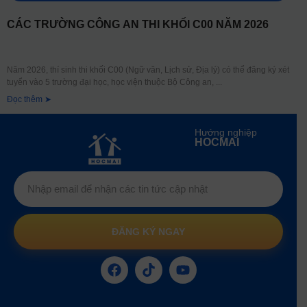
CÁC TRƯỜNG CÔNG AN THI KHỐI C00 NĂM 2026
Năm 2026, thí sinh thi khối C00 (Ngữ văn, Lịch sử, Địa lý) có thể đăng ký xét
tuyển vào 5 trường đại học, học viện thuộc Bộ Công an,
Đọc thêm ➤
Hướng nghiệp
HOCMAI
ĐĂNG KÝ NGAY