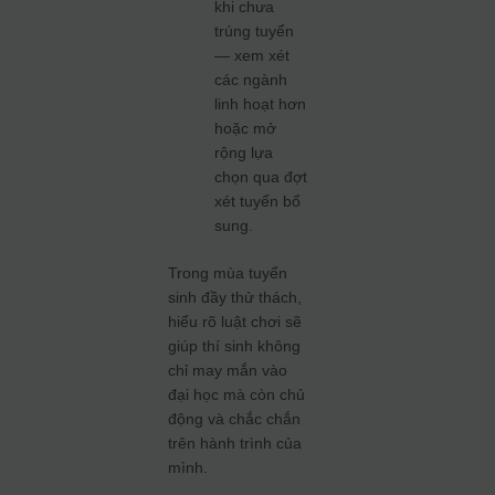
khi chưa
trúng tuyển
— xem xét
các ngành
linh hoạt hơn
hoặc mở
rộng lựa
chọn qua đợt
xét tuyển bổ
sung.
Trong mùa tuyển
sinh đầy thử thách,
hiểu rõ luật chơi sẽ
giúp thí sinh không
chỉ may mắn vào
đại học mà còn chủ
động và chắc chắn
trên hành trình của
mình.