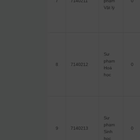
7
7140211
phạm
0
Vật lý
Sư
phạm
8
7140212
0
Hoá
học
Sư
phạm
9
7140213
0
Sinh
học