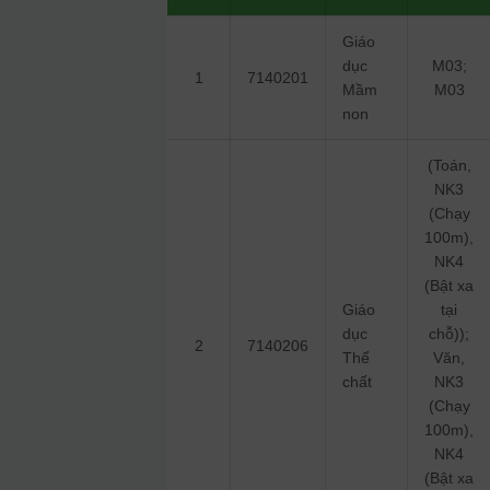
Giáo
dục
M03;
1
7140201
Mầm
M03
non
(Toán,
NK3
(Chạy
100m),
NK4
(Bật xa
Giáo
tại
dục
chỗ));
2
7140206
Thể
Văn,
chất
NK3
(Chạy
100m),
NK4
(Bật xa