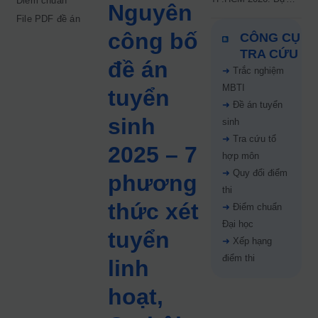
Điểm chuẩn
Nguyên
kiến công bố 9.8,
File PDF đề án
nguyện vọng tăng vọt
công bố
CÔNG CỤ
67%
TRA CỨU
đề án
➜
Trắc nghiệm
MBTI
tuyển
➜
Đề án tuyển
sinh
sinh
➜
Tra cứu tổ
2025 – 7
hợp môn
➜
Quy đổi điểm
phương
thi
thức xét
➜
Điểm chuẩn
Đại học
tuyển
➜
Xếp hạng
điểm thi
linh
hoạt,