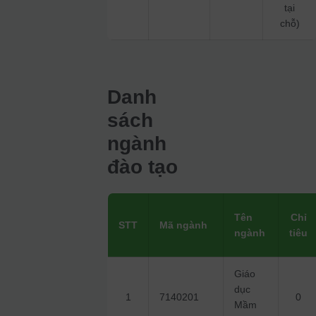
tại
chỗ)
Danh
sách
ngành
đào tạo
Tên
Chỉ
STT
Mã ngành
ngành
tiêu
Giáo
dục
1
7140201
0
Mầm