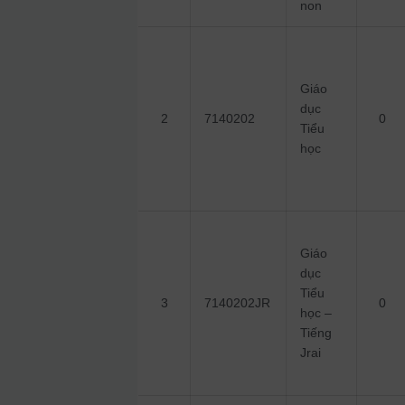
non
Giáo
dục
2
7140202
0
Tiểu
học
Giáo
dục
Tiểu
3
7140202JR
0
học –
Tiếng
Jrai