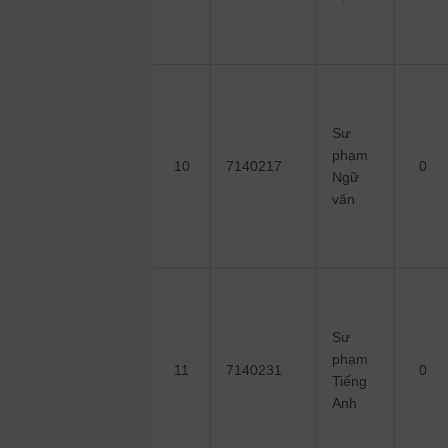
Sư
phạm
10
7140217
0
Ngữ
văn
Sư
phạm
11
7140231
0
Tiếng
Anh