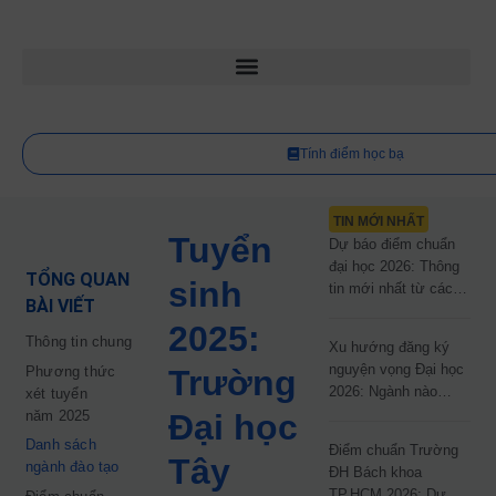
Tính điểm học bạ
TIN MỚI NHẤT
Tuyển
Dự báo điểm chuẩn
đại học 2026: Thông
TỔNG QUAN
sinh
tin mới nhất từ các
BÀI VIẾT
trường đại học công
2025:
lập
Thông tin chung
Xu hướng đăng ký
nguyện vọng Đại học
Phương thức
Trường
2026: Ngành nào
xét tuyển
đang dẫn đầu cuộc
năm 2025
Đại học
đua?
Danh sách
Điểm chuẩn Trường
Tây
ngành đào tạo
ĐH Bách khoa
TP.HCM 2026: Dự