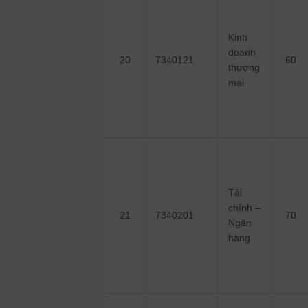
Kinh
doanh
20
7340121
60
thương
mại
Tài
chính –
21
7340201
70
Ngân
hàng