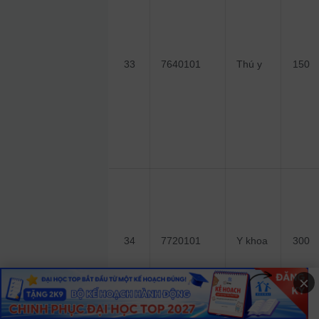
33
7640101
Thú y
150
34
7720101
Y khoa
300
×