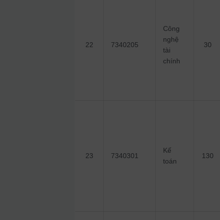
Công
nghệ
22
7340205
30
tài
chính
Kế
23
7340301
130
toán