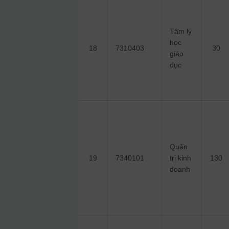
Tâm lý
học
18
7310403
30
giáo
dục
Quản
19
7340101
trị kinh
130
doanh