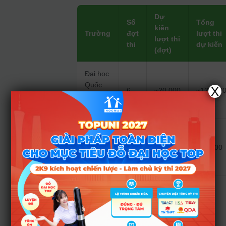
Dự
Số
Tổng
kiến
Trường
đợt
lượt thi
lượt thi
thi
dự kiến
(đợt)
Đại học
Quốc
X
6
~20.000
~120.00
gia Hà
Nội
Đại học
Bách
3
~20.000
~60.000
khoa
Hà Nội
Đại học
Quốc
2
–
–
gia
TP.HCM