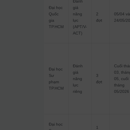
Đánh
Đại học
giá
Quốc
năng
2
05/04 v
gia
lực
đợt
24/05/2
TP.HCM
(APT/V-
ACT)
Đánh
Cuối th
Đại học
giá
03, thán
Sư
3
năng
05, cuối
phạm
đợt
lực
tháng
TP.HCM
riêng
05/2026
Đại học
1