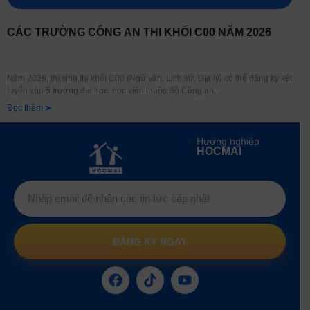
CÁC TRƯỜNG CÔNG AN THI KHỐI C00 NĂM 2026
Năm 2026, thí sinh thi khối C00 (Ngữ văn, Lịch sử, Địa lý) có thể đăng ký xét
tuyển vào 5 trường đại học, học viện thuộc Bộ Công an,
Đọc thêm ➤
Hướng nghiệp
HOCMAI
ĐĂNG KÝ NGAY