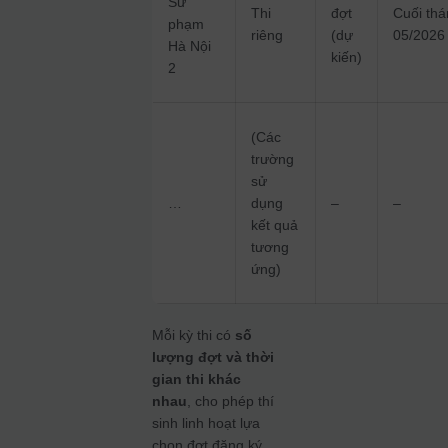
Sư
Thi
đợt
Cuối th
phạm
riêng
(dự
05/2026
Hà Nội
kiến)
2
(Các
trường
sử
…
dụng
–
–
kết quả
tương
ứng)
Mỗi kỳ thi có
số
lượng đợt và thời
gian thi khác
nhau
, cho phép thí
sinh linh hoạt lựa
chọn đợt đăng ký