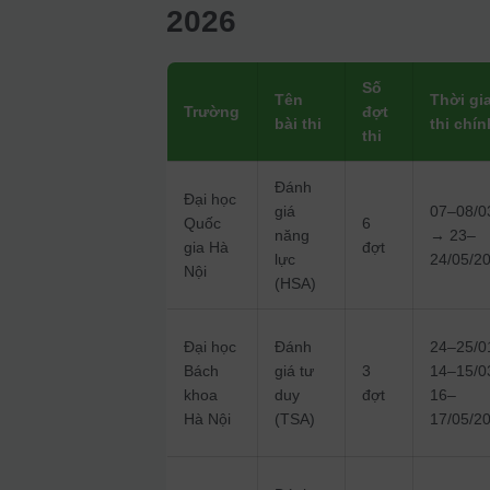
2026
Số
Tên
Thời gi
Trường
đợt
bài thi
thi chín
thi
Đánh
Đại học
giá
07–08/0
Quốc
6
năng
→ 23–
gia Hà
đợt
lực
24/05/2
Nội
(HSA)
Đại học
Đánh
24–25/0
Bách
giá tư
3
14–15/0
khoa
duy
đợt
16–
Hà Nội
(TSA)
17/05/2