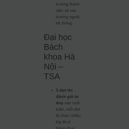
trường thành
viên và các
trường ngoài
hệ thống.
Đại học
Bách
khoa Hà
Nội –
TSA
3 đợt thi
đánh giá tư
duy
vào cuối
tuần, mỗi đợt
tổ chức nhiều
kíp thi ở
hàng chục