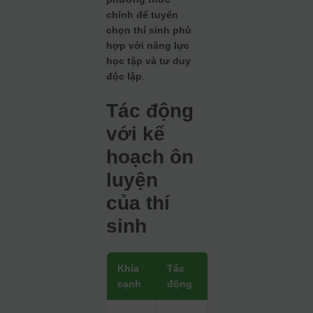
chính để tuyển
chọn thí sinh phù
hợp với năng lực
học tập và tư duy
độc lập
.
Tác động
với kế
hoạch ôn
luyện
của thí
sinh
Khía
Tác
cạnh
động