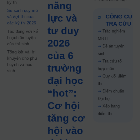
kỳ thi
năng
kiến công bố 9.8,
So sánh quy mô
nguyện vọng tăng vọt
lực và
CÔNG CỤ
và đợt thi của
67%
các kỳ thi 2026
TRA CỨU
tư duy
➜
Trắc nghiệm
Tác động với kế
hoạch ôn luyện
MBTI
2026
của thí sinh
➜
Đề án tuyển
Tổng kết và lời
của 6
sinh
khuyên cho phụ
➜
Tra cứu tổ
huynh và học
trường
hợp môn
sinh
➜
Quy đổi điểm
đại học
thi
“hot”:
➜
Điểm chuẩn
Đại học
Cơ hội
➜
Xếp hạng
điểm thi
tăng cơ
hội vào