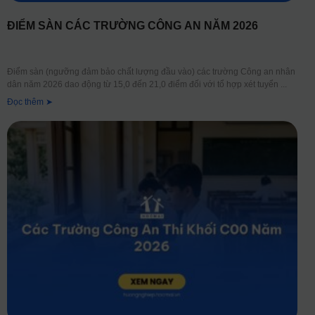
ĐIỂM SÀN CÁC TRƯỜNG CÔNG AN NĂM 2026
Điểm sàn (ngưỡng đảm bảo chất lượng đầu vào) các trường Công an nhân
dân năm 2026 dao động từ 15,0 đến 21,0 điểm đối với tổ hợp xét tuyển
Đọc thêm ➤