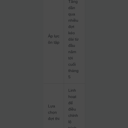
Tăng
dần
qua
nhiều
đợt
kéo
Áp lực
dài từ
ôn tập
đầu
năm
tới
cuối
tháng
5
Linh
hoạt
để
Lựa
điều
chọn
chỉnh
đợt thi
lộ
trình