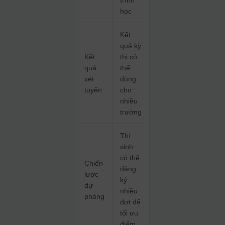
học
Kết
quả kỳ
Kết
thi có
quả
thể
xét
dùng
tuyển
cho
nhiều
trường
Thí
sinh
có thể
Chiến
đăng
lược
ký
dự
nhiều
phòng
đợt để
tối ưu
điểm