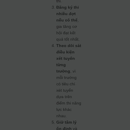
thi.
Đăng ký thi
nhiều đợt
nếu có thể
,
gia tăng cơ
hội đạt kết
quả tốt nhất.
Theo dõi sát
điều kiện
xét tuyển
từng
trường
, vì
mỗi trường
có tiêu chí
xét tuyển
dựa trên
điểm thi năng
lực khác
nhau.
Giữ tâm lý
ổn định
và