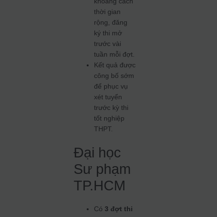
khoảng cách
thời gian
rộng, đăng
ký thi mở
trước vài
tuần mỗi đợt.
Kết quả được
công bố sớm
để phục vụ
xét tuyển
trước kỳ thi
tốt nghiệp
THPT.
Đại học
Sư phạm
TP.HCM
Có
3 đợt thi