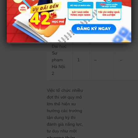
Đại học
Sư
3
–
–
phạm
TP.HCM
Đại học
Sư
phạm
1
–
–
Hà Nội
2
Việc tổ chức nhiều
đợt thi với quy mô
lớn thể hiện xu
hướng các trường
tận dụng kỳ thi
đánh giá năng lực,
tư duy như một
phương thức