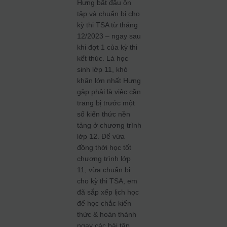
Hưng bắt đầu ôn
tập và chuẩn bị cho
kỳ thi TSA từ tháng
12/2023 – ngay sau
khi đợt 1 của kỳ thi
kết thúc. Là học
sinh lớp 11, khó
khăn lớn nhất Hưng
gặp phải là việc cần
trang bị trước một
số kiến thức nền
tảng ở chương trình
lớp 12. Để vừa
đồng thời học tốt
chương trình lớp
11, vừa chuẩn bị
cho kỳ thi TSA, em
đã sắp xếp lịch học
để học chắc kiến
thức & hoàn thành
ngay các bài tập,