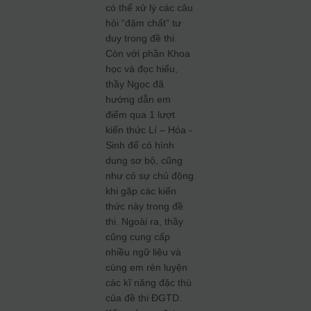
có thể xử lý các câu
hỏi “đậm chất” tư
duy trong đề thi.
Còn với phần Khoa
học và đọc hiểu,
thầy Ngọc đã
hướng dẫn em
điểm qua 1 lượt
kiến thức Lí – Hóa -
Sinh để có hình
dung sơ bộ, cũng
như có sự chủ động
khi gặp các kiến
thức này trong đề
thi. Ngoài ra, thầy
cũng cung cấp
nhiều ngữ liệu và
cùng em rèn luyện
các kĩ năng đặc thù
của đề thi ĐGTD.