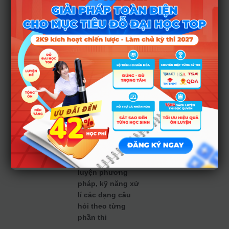
Hưng sẽ đạt được
mục tiêu của mình
và sớm trở thành
sinh viên của
trường ĐH Bách
khoa mà em mơ
ước.
>>>>>>Đăng ký
khóa luyện thi PAT
TSA của HOCMAI
ngay tại đây
>>>>>>>
Huấn
luyện phương
pháp, kỹ năng xử
lí các dạng câu
hỏi theo từng
phần thi