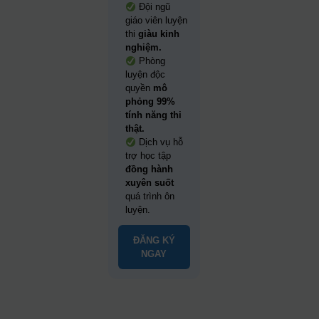
Đội ngũ
giáo viên luyện
thi
giàu kinh
nghiệm.
Phòng
luyện độc
quyền
mô
phỏng 99%
tính năng thi
thật.
Dịch vụ hỗ
trợ học tập
đồng hành
xuyên suốt
quá trình ôn
luyện.
ĐĂNG KÝ
NGAY