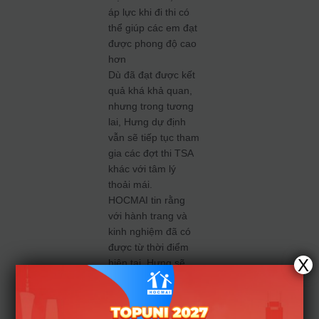
áp lực khi đi thi có
thể giúp các em đạt
được phong độ cao
hơn
Dù đã đạt được kết
quả khá khả quan,
nhưng trong tương
lai, Hưng dự định
vẫn sẽ tiếp tục tham
gia các đợt thi TSA
khác với tâm lý
thoải mái.
HOCMAI tin rằng
với hành trang và
kinh nghiệm đã có
được từ thời điểm
X
hiện tại, Hưng sẽ
còn đạt được
những cột mốc cao
hơn nữa. Chúc cho