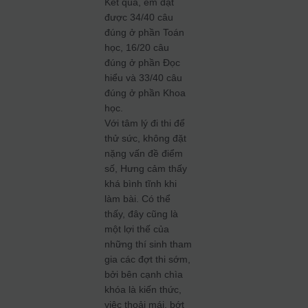
Kết quả, em đạt
được 34/40 câu
đúng ở phần Toán
học, 16/20 câu
đúng ở phần Đọc
hiểu và 33/40 câu
đúng ở phần Khoa
học.
Với tâm lý đi thi để
thử sức, không đặt
nặng vấn đề điểm
số, Hưng cảm thấy
khá bình tĩnh khi
làm bài. Có thể
thấy, đây cũng là
một lợi thế của
những thí sinh tham
gia các đợt thi sớm,
bởi bên cạnh chìa
khóa là kiến thức,
việc thoải mái, bớt