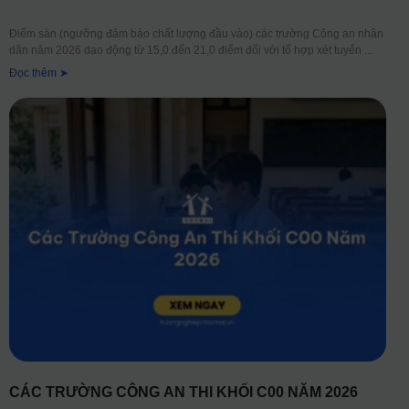
Điểm sàn (ngưỡng đảm bảo chất lượng đầu vào) các trường Công an nhân
dân năm 2026 dao động từ 15,0 đến 21,0 điểm đối với tổ hợp xét tuyển
Đọc thêm ➤
CÁC TRƯỜNG CÔNG AN THI KHỐI C00 NĂM 2026