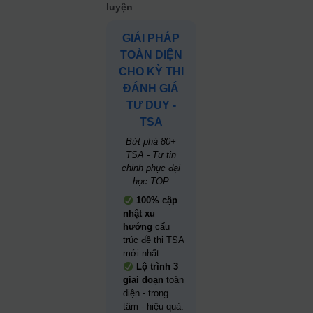
luyện
GIẢI PHÁP
TOÀN DIỆN
CHO KỲ THI
ĐÁNH GIÁ
TƯ DUY -
TSA
Bứt phá 80+
TSA - Tự tin
chinh phục đại
học TOP
100% cập
nhật xu
hướng
cấu
trúc đề thi TSA
mới nhất.
Lộ trình 3
giai đoạn
toàn
diện - trọng
tâm - hiệu quả.