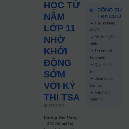
HỌC TỪ
CÔNG CỤ
NĂM
TRA CỨU
➜
Trắc nghiệm
LỚP 11
MBTI
NHỜ
➜
Đề án tuyển
sinh
KHỞI
➜
Tra cứu tổ
hợp môn
ĐỘNG
➜
Quy đổi điểm
SỚM
thi
➜
Điểm chuẩn
VỚI KỲ
Đại học
➜
Xếp hạng
THI TSA
điểm thi
03/06/2024
Dương Việt Hưng
– 2k7 dù mới là