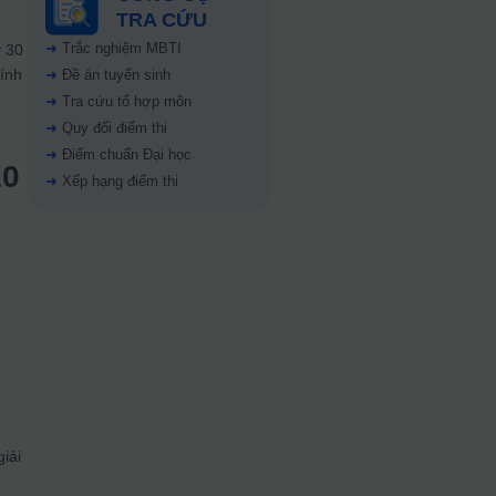
TRA CỨU
➜
Trắc nghiệm MBTI
y 30
tính
➜
Đề án tuyển sinh
➜
Tra cứu tổ hợp môn
➜
Quy đổi điểm thi
➜
Điểm chuẩn Đại học
10
➜
Xếp hạng điểm thi
iải