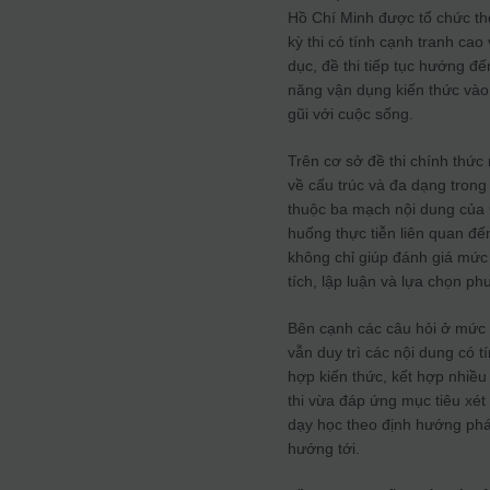
Hồ Chí Minh được tổ chức th
kỳ thi có tính cạnh tranh ca
dục, đề thi tiếp tục hướng đ
năng vận dụng kiến thức vào 
gũi với cuộc sống.
Trên cơ sở đề thi chính thứ
về cấu trúc và đa dạng trong
thuộc ba mạch nội dung của C
huống thực tiễn liên quan đế
không chỉ giúp đánh giá mứ
tích, lập luận và lựa chọn p
Bên cạnh các câu hỏi ở mức 
vẫn duy trì các nội dung có 
hợp kiến thức, kết hợp nhiều 
thi vừa đáp ứng mục tiêu xé
dạy học theo định hướng phá
hướng tới.