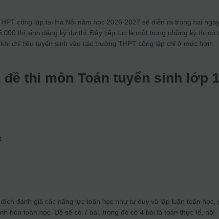
 THPT công lập tại Hà Nội năm học 2026-2027 sẽ diễn ra trong hai ngà
000 thí sinh đăng ký dự thi. Đây tiếp tục là một trong những kỳ thi có 
khi chỉ tiêu tuyển sinh vào các trường THPT công lập chỉ ở mức hơn
à đề thi môn Toán tuyển sinh lớp 
t
ích đánh giá các năng lực toán học như tư duy và lập luận toán học, g
h hóa toán học. Đề sẽ có 7 bài, trong đó có 4 bài là toán thực tế, nội