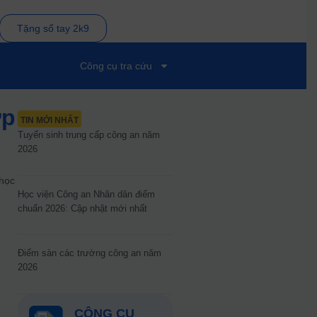
Tặng sổ tay 2k9
Công cụ tra cứu
ớp
TIN MỚI NHẤT
Tuyển sinh trung cấp công an năm
2026
 học
Học viện Công an Nhân dân điểm
chuẩn 2026: Cập nhật mới nhất
m
Điểm sàn các trường công an năm
2026
CÔNG CỤ