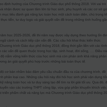
eo định hướng của Chương trình Giáo dục phổ thông 2018. Với vai trò 
o và nhận được sự quan tâm lớn từ học sinh, phụ huynh và các cơ sở gi
ến mục tiêu đánh giá năng lực toán học một cách toàn diện, chú trọng k
thực tiễn, tư duy logic và giải quyết vấn đề trong những tình huống gầ
c năm học 2025-2026, đề thi năm nay được xây dựng theo hướng ổn đị
 ngữ cảnh và cách tiếp cận vấn đề. Các câu hỏi khai thác kiến thức
hương trình Giáo dục phổ thông 2018, đồng thời gắn liền với các tìn
n các vấn đề quen thuộc trong học tập, sinh hoạt, đời sống, …. Điều n
c độ nắm vững kiến thức của học sinh mà còn phản ánh khả năng phân
hương án giải quyết phù hợp trước những bài toán thực tế.
độ cơ bản nhằm bảo đảm yêu cầu chuẩn đầu ra của chương trình, đề 
tính phân loại cao. Những câu hỏi này đòi hỏi học sinh phải vận dụng tổ
kỹ năng toán học và tư duy sáng tạo để tìm ra lời giải tối ưu. Qua đó, 
t tuyển vào các trường THPT công lập, vừa góp phần khuyến khích việc
t triển phẩm chất và năng lực mà Chương trình Giáo dục phổ thông 2