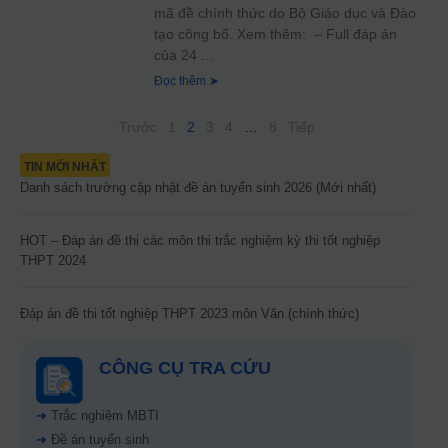
mã đề chính thức do Bộ Giáo dục và Đào
tạo công bố. Xem thêm: – Full đáp án
của 24
Đọc thêm ➤
Trước
1
2
3
4
…
8
Tiếp
TIN MỚI NHẤT
Danh sách trường cập nhật đề án tuyển sinh 2026 (Mới nhất)
HOT – Đáp án đề thi các môn thi trắc nghiệm kỳ thi tốt nghiệp
THPT 2024
Đáp án đề thi tốt nghiệp THPT 2023 môn Văn (chính thức)
CÔNG CỤ TRA CỨU
➜
Trắc nghiệm MBTI
➜
Đề án tuyển sinh