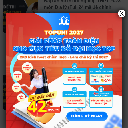
Đáp án đề thi tốt nghiệp THPT 2023
môn Địa lý (Full 24 mã đề chính
X
thức)
Dưới đây là đáp án đề thi tốt nghiệp THPT
2023 môn Địa lý do
huongnghiep.hocmai.vn cập nhật giúp thí
sinh có thể dễ dàng tra cứu. Xem thêm: –
Full đáp án của 24 mã đề tất cả các môn
thi tốt nghiệp THPT 2023 (chính thức) –
Công cụ tính
Đọc thêm ➤
Đáp án đề thi tốt nghiệp THPT 2023
môn Lịch sử (Full 24 mã đề chính
thức)
Dưới đây là đáp án đề thi tốt nghiệp THPT
2023 môn Lịch sử giúp thí sinh có thể dễ
dàng tra cứu và biết được bản thân đạt
được mức điểm bao nhiêu. Xem thêm: –
Full đáp án của 24 mã đề tất cả các môn