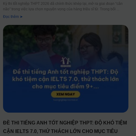
Kỳ thi tốt nghiệp THPT 2026 đã chính thức khép lại, mở ra giai đoạn “cân
não” trong việc lựa chọn nguyện vọng của hàng triệu sĩ tử. Trong bối
Đọc thêm ➤
ĐỀ THI TIẾNG ANH TỐT NGHIỆP THPT: ĐỘ KHÓ TIỆM
CẬN IELTS 7.0, THỬ THÁCH LỚN CHO MỤC TIÊU