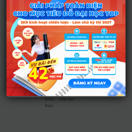
vấn chọn ngành –
chọn trường cùng
chuyên gia
. Qua
đó, thí sinh và phụ
huynh được
trao
đổi, lắng nghe
những tư vấn trực
tiếp
cùng chuyên
gia hướng nghiệp
hàng đầu của
HOCMAI để chọn ra
ngành học, trường
đại học phù hợp
nhất với điểm số,
thành tích, sở
thích… của bản
thân.