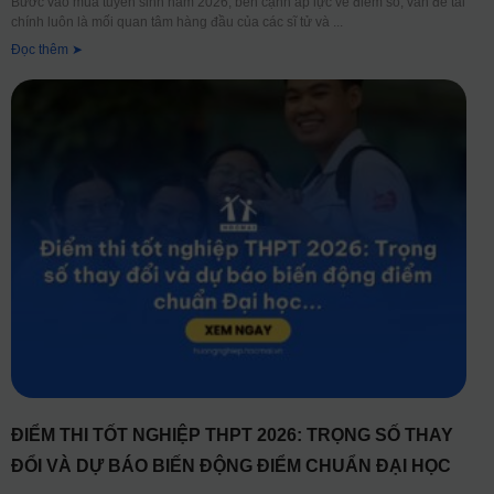
Bước vào mùa tuyển sinh năm 2026, bên cạnh áp lực về điểm số, vấn đề tài
chính luôn là mối quan tâm hàng đầu của các sĩ tử và
Đọc thêm ➤
ĐIỂM THI TỐT NGHIỆP THPT 2026: TRỌNG SỐ THAY
ĐỔI VÀ DỰ BÁO BIẾN ĐỘNG ĐIỂM CHUẨN ĐẠI HỌC