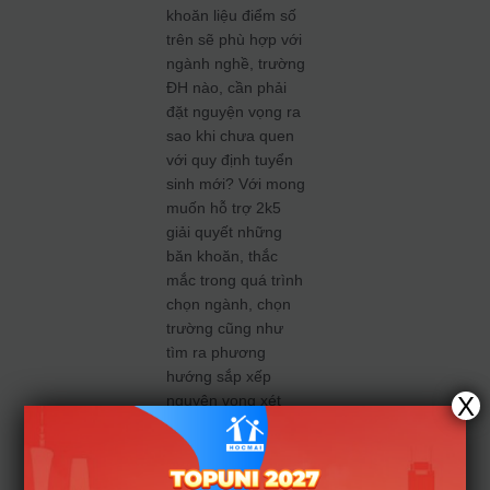
khoăn liệu điểm số
trên sẽ phù hợp với
ngành nghề, trường
ĐH nào, cần phải
đặt nguyện vọng ra
sao khi chưa quen
với quy định tuyển
sinh mới? Với mong
muốn hỗ trợ 2k5
giải quyết những
băn khoăn, thắc
mắc trong quá trình
chọn ngành, chọn
trường cũng như
tìm ra phương
hướng sắp xếp
X
nguyện vọng xét
tuyển hợp lý nhất,
HOCMAI đã ra
đời
Giải pháp tư