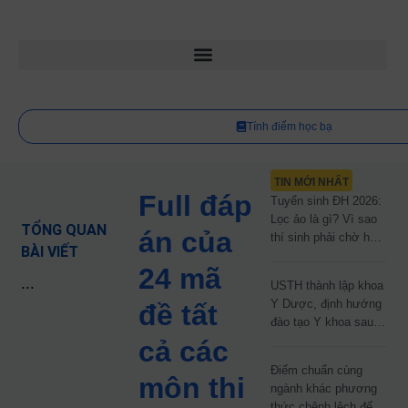
Tính điểm học bạ
TIN MỚI NHẤT
Full đáp
Tuyển sinh ĐH 2026:
Lọc ảo là gì? Vì sao
TỔNG QUAN
án của
thí sinh phải chờ hơn
BÀI VIẾT
2 tháng mới biết kết
24 mã
quả?
...
USTH thành lập khoa
Y Dược, định hướng
đề tất
đào tạo Y khoa sau
năm 2030
cả các
Điểm chuẩn cùng
môn thi
ngành khác phương
thức chênh lệch đến