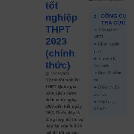
tốt
5 điểm năm 2026: Thí
sinh cần lưu ý gì?
nghiệp
CÔNG CỤ
TRA CỨU
THPT
➜
Trắc nghiệm
MBTI
2023
➜
Đề án tuyển
(chính
sinh
➜
Tra cứu tổ
thức)
hợp môn
➜
Quy đổi điểm
26/06/2023
Kỳ thi tốt nghiệp
thi
THPT Quốc gia
➜
Điểm chuẩn
năm 2023 được
Đại học
diễn ra từ ngày
➜
Xếp hạng
28/6 đến hết ngày
điểm thi
29/6. Dưới đây là
tổng hợp đề thi và
đáp án của full 24
mã đề tất cả các