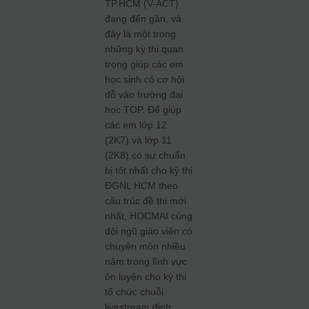
TP.HCM (V-ACT)
đang đến gần, và
đây là một trong
những kỳ thi quan
trọng giúp các em
học sinh có cơ hội
đỗ vào trường đại
học TOP. Để giúp
các em lớp 12
(2K7) và lớp 11
(2K8) có sự chuẩn
bị tốt nhất cho kỳ thi
ĐGNL HCM theo
cấu trúc đề thi mới
nhất, HOCMAI cùng
đội ngũ giáo viên có
chuyên môn nhiều
năm trong lĩnh vực
ôn luyện cho kỳ thi
tổ chức chuỗi
livestream định