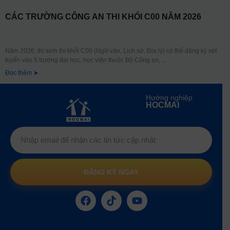
CÁC TRƯỜNG CÔNG AN THI KHỐI C00 NĂM 2026
Năm 2026, thí sinh thi khối C00 (Ngữ văn, Lịch sử, Địa lý) có thể đăng ký xét
tuyển vào 5 trường đại học, học viện thuộc Bộ Công an,
Đọc thêm ➤
Hướng nghiệp
HOCMAI
ĐĂNG KÝ NGAY