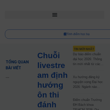
Tính điểm học bạ
TIN MỚI NHẤT
Chuỗi
Dự báo điểm chuẩn
đại học 2026: Thông
TỔNG QUAN
livestre
tin mới nhất từ các
BÀI VIẾT
trường đại học công
am định
lập
...
Xu hướng đăng ký
nguyện vọng Đại học
hướng
2026: Ngành nào
đang dẫn đầu cuộc
ôn thi
đua?
Điểm chuẩn Trường
đánh
ĐH Bách khoa
TP.HCM 2026: Dự