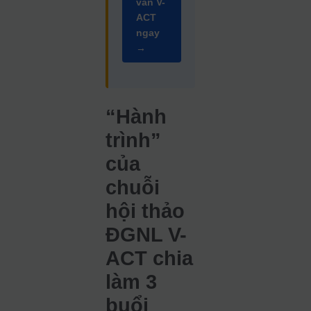
vấn V-
ACT
ngay
→
“Hành
trình”
của
chuỗi
hội thảo
ĐGNL V-
ACT chia
làm 3
buổi