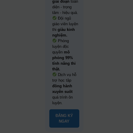
giai đoạn
toàn
diện - trọng
tâm - hiệu quả.
Đội ngũ
giáo viên luyện
thi
giàu kinh
nghiệm.
Phòng
luyện độc
quyền
mô
phỏng 99%
tính năng thi
thật.
Dịch vụ hỗ
trợ học tập
đồng hành
xuyên suốt
quá trình ôn
luyện.
ĐĂNG KÝ
NGAY