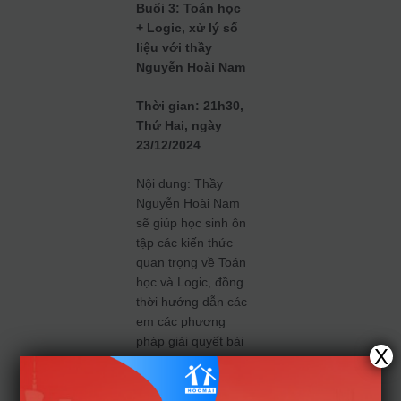
Buổi 3: Toán học
+ Logic, xử lý số
liệu với thầy
Nguyễn Hoài Nam
Thời gian: 21h30,
Thứ Hai, ngày
23/12/2024
Nội dung: Thầy
Nguyễn Hoài Nam
sẽ giúp học sinh ôn
tập các kiến thức
quan trọng về Toán
học và Logic, đồng
thời hướng dẫn các
em các phương
pháp giải quyết bài
X
toán nhanh và
chính xác, đặc biệt
là các bài toán về