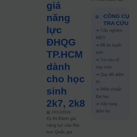
giá
kiến công bố 9.8,
nguyện vọng tăng vọt
năng
CÔNG CỤ
67%
TRA CỨU
lực
➜
Trắc nghiệm
MBTI
ĐHQG
➜
Đề án tuyển
TP.HCM
sinh
➜
Tra cứu tổ
dành
hợp môn
➜
Quy đổi điểm
cho học
thi
sinh
➜
Điểm chuẩn
Đại học
2k7, 2k8
➜
Xếp hạng
điểm thi
20/12/2024
Kỳ thi Đánh giá
năng lực của Đại
học Quốc gia