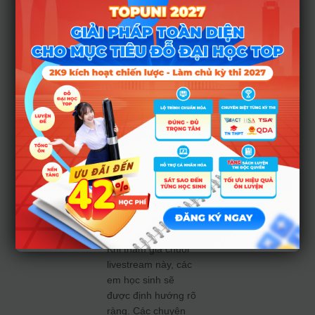
xử lý số liệu – một
phần không thể
thiếu trong kỳ thi
ĐGNL HCM.
Tham gia
chuỗi
livestrea
m, PHHS
sẽ nhận
được gì?
Khi tham gia chuỗi
livestream này, các
em học sinh sẽ
được định hướng rõ
ràng. Các chuyên