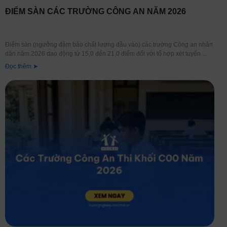
ĐIỂM SÀN CÁC TRƯỜNG CÔNG AN NĂM 2026
Điểm sàn (ngưỡng đảm bảo chất lượng đầu vào) các trường Công an nhân
dân năm 2026 dao động từ 15,0 đến 21,0 điểm đối với tổ hợp xét tuyển
Đọc thêm ➤