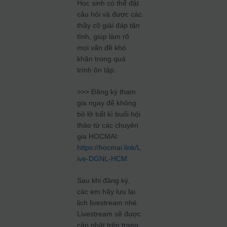
Học sinh có thể đặt
câu hỏi và được các
thầy cô giải đáp tận
tình, giúp làm rõ
mọi vấn đề khó
khăn trong quá
trình ôn tập.
>>> Đăng ký tham
gia ngay để không
bỏ lỡ bất kì buổi hội
thảo từ các chuyên
gia HOCMAI:
https://hocmai.link/L
ive-DGNL-HCM
Sau khi đăng ký,
các em hãy lưu lại
lịch livestream nhé.
Livestream sẽ được
cập nhật trên trang