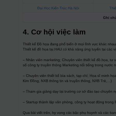
Đại Học Kiến Trúc Hà Nội
Thiế
Ghi ch
4. Cơ hội việc làm
Thiết kế Đồ họa đang phổ biến ở mọi lĩnh vực khác nhau,
Thiết kế đồ họa tại HAU có khả năng ứng tuyển tại các vị
– Nhân viên marketing; Chuyên viên thiết kế đồ họa, tư v
số công ty truyền thông Marketing nổi tiếng trong nước 
– Chuyên viên thiết kế bìa sách, tạp chí; Họa sĩ minh h
Kim Đồng,
NXB thông tin và truyền thông, NXB Trẻ,…)
– Tham gia giảng dạy tại trường cơ sở đào tạo chuyên n
– Startup thành lập văn phòng, công ty hoạt động trong l
Qua bài viết trên, hy vọng các bậc phụ huynh và các bạn