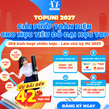
ưu cùng các bạn quốc tế trong Workshop ‘ Suy nghĩ về nhựa’
cho sinh viên chuyên ngành Thiết kế đồ họa có cơ hội được rèn luyện 
 kế đồ họa. Không chỉ vậy, sinh viên còn có cơ hội nhận học bổng từ nh
 hoặc liên kết với các đối tác trong và ngoài nước. Năm 2021,
HAU đã 
i tác khác tổ chức workshop “Suy nghĩ lại về nhựa- Giải pháp kinh tế t