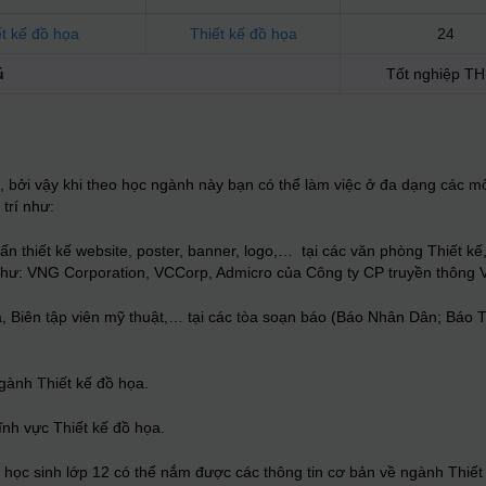
t kế đồ họa
Thiết kế đồ họa
24
ú
Tốt nghiệp T
 bởi vậy khi theo học ngành này bạn có thể làm việc ở đa dạng các mô
 trí như:
ấn thiết kế website, poster, banner, logo,… tại các văn phòng Thiết kế
như:
VNG Corporation, VCCorp, Admicro của Công ty CP truyền thôn
ọa, Biên tập viên mỹ thuật,… tại các tòa soạn báo (Báo Nhân Dân; Báo 
gành Thiết kế đồ họa.
ĩnh vực Thiết kế đồ họa.
 học sinh lớp 12 có thể nắm được các thông tin cơ bản về ngành Thiết