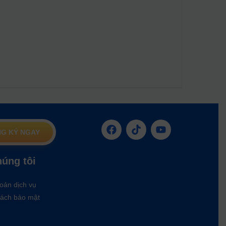
G KÝ NGAY
húng tôi
oản dịch vụ
ách bảo mật