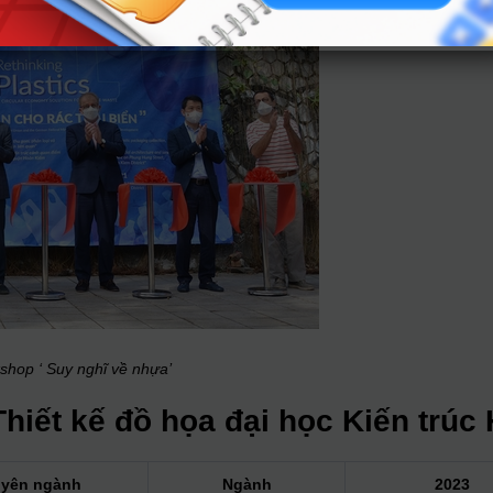
shop ‘ Suy nghĩ về nhựa’
hiết kế đồ họa đại học Kiến trúc
yên ngành
Ngành
2023