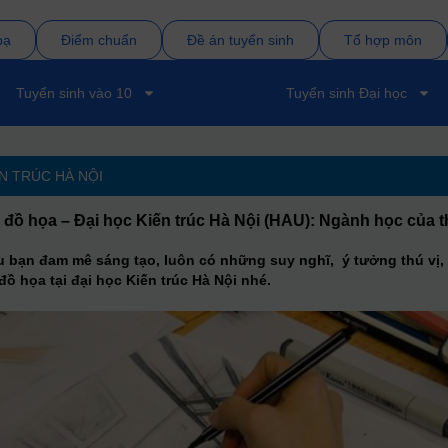
bạ
Điểm chuẩn
Đề án tuyển sinh
Tổ hợp môn
Tuyển sinh vào 10
Tuyển sinh Đại học
N TRÚC HÀ NỘI
 đồ họa – Đại học Kiến trúc Hà Nội (HAU): Ngành học của t
ếu bạn đam mê sáng tạo, luôn có những suy nghĩ, ý tưởng thú vị,
ồ họa tại đại học Kiến trúc Hà Nội nhé.