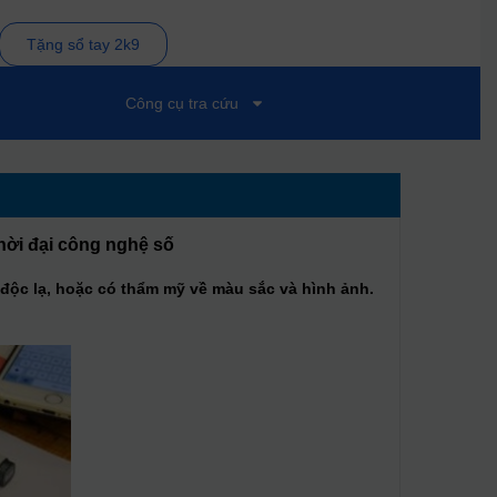
Tặng sổ tay 2k9
Công cụ tra cứu
hời đại công nghệ số
 độc lạ, hoặc có thẩm mỹ về màu sắc và hình ảnh.