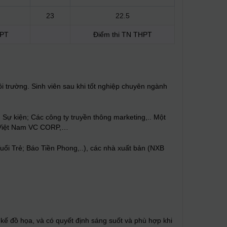
23
22.5
HPT
Điểm thi TN THPT
i trường. Sinh viên sau khi tốt nghiệp chuyên ngành
, Sự kiện; Các công ty truyền thông marketing,.. Một
g Việt Nam VC CORP,…
Tuổi Trẻ; Báo Tiền Phong,..), các nhà xuất bản (NXB
 kế đồ họa, và có quyết định sáng suốt và phù hợp khi