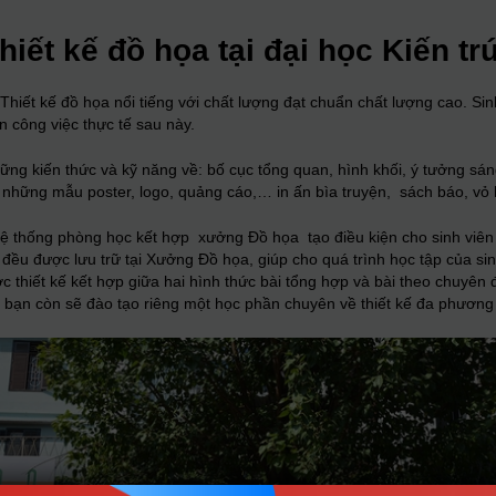
iết kế đồ họa tại đại học Kiến tr
Thiết kế đồ họa nổi tiếng với chất lượng đạt chuẩn chất lượng cao. Si
n công việc thực tế sau này.
ng kiến thức và kỹ năng về: bố cục tổng quan, hình khối, ý tưởng sáng 
kế những mẫu poster, logo, quảng cáo,… in ấn bìa truyện, sách báo, v
i hệ thống phòng học kết hợp xưởng Đồ họa tạo điều kiện cho sinh viê
 đều được lưu trữ tại Xưởng Đồ họa, giúp cho quá trình học tập của si
ợc thiết kế kết hợp giữa hai hình thức bài tổng hợp và bài theo chuyên
, bạn còn sẽ đào tạo riêng một học phần chuyên về thiết kế đa phương 