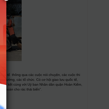
thực tế thông qua các cuộc nói chuyện, các cuộc thi
à trường, các tổ chức. Có cơ hội giao lưu quốc tế,
liên kết cùng với
Uỷ ban Nhân dân quận Hoàn Kiếm,
uần hoàn cho rác thải biển”.