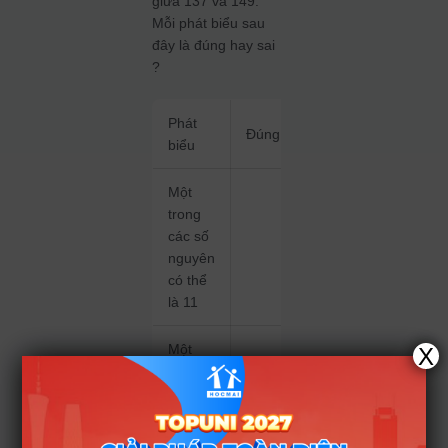
giữa 137 và 149.
Mỗi phát biểu sau
đây là đúng hay sai
?
Phát
Đúng
Sai
biểu
Một
trong
các số
nguyên
có thể
là 11
Một
X
trong
các số
nguyên
có thể