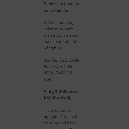
Penicillium notatum
hàng trăm lần
D. Có màu vàng,
chỉ mọc và phát
triển được trên các
loại bí vào mùa hè
nóng bức
(Nguồn: Câu 33 Đề
thi thử lần 1 năm
2022, ĐHBK Hà
Nội)
Ví dụ 2 (Kiểu câu
hỏi Đúng/sai)
Tích của hai số
nguyên có hai chữ
số là một số nằm