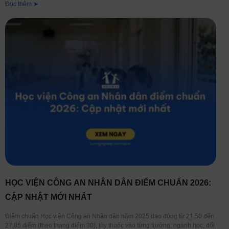
Đọc thêm ➤
HỌC VIỆN CÔNG AN NHÂN DÂN ĐIỂM CHUẨN 2026:
CẬP NHẬT MỚI NHẤT
Điểm chuẩn Học viện Công an Nhân dân năm 2025 dao động từ 21,50 đến
27,85 điểm (theo thang điểm 30), tùy thuộc vào từng trường, ngành học, đối