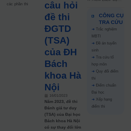
câu hỏi
các phần thi
kiến công bố 9.8,
nguyện vọng tăng vọt
đề thi
CÔNG CỤ
67%
TRA CỨU
ĐGTD
➜
Trắc nghiệm
MBTI
(TSA)
➜
Đề án tuyển
của ĐH
sinh
➜
Tra cứu tổ
Bách
hợp môn
➜
Quy đổi điểm
khoa Hà
thi
Nội
➜
Điểm chuẩn
Đại học
16/01/2023
➜
Xếp hạng
Năm 2023, đề thi
điểm thi
Đánh giá tư duy
(TSA) của Đại học
Bách khoa Hà Nội
có sự thay đổi lớn