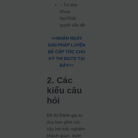
– Tư duy
Khoa
học/Giải
quyết vấn đề
>>NHẬN NGAY
GIẢI PHÁP LUYỆN
ĐỀ CẤP TỐC CHO
KỲ THI ĐGTD TẠI
ĐÂY<<
2. Các
kiểu câu
hỏi
Đề thi Đánh giá tư
duy bao gồm các
câu hỏi trắc nghiệm
khách quan, dưới