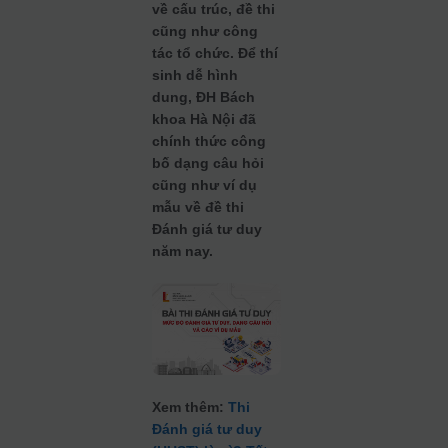
về cấu trúc, đề thi
cũng như công
tác tổ chức. Để thí
sinh dễ hình
dung, ĐH Bách
khoa Hà Nội đã
chính thức công
bố dạng câu hỏi
cũng như ví dụ
mẫu về đề thi
Đánh giá tư duy
năm nay.
Xem thêm:
Thi
Đánh giá tư duy