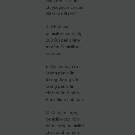
Nấm Penicillinum
chrysogeum có đặc
điểm gì nổi trội?
A. Chứa loại
penicillin mạnh gấp
200 lần penicilline
từ nấm Penicillium
notatum
B. Có thể tách ra
lượng penicillin
tương đương với
lượng penicillin
chiết xuất từ nấm
Penicillium notatum
C. Có hàm lượng
penicillin cao hơn
hàm lượng penicillin
chiết xuất từ nấm