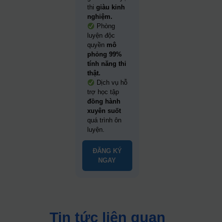
thi
giàu kinh
nghiệm.
Phòng
luyện độc
quyền
mô
phỏng 99%
tính năng thi
thật.
Dịch vụ hỗ
trợ học tập
đồng hành
xuyên suốt
quá trình ôn
luyện.
ĐĂNG KÝ
NGAY
Tin tức liên quan