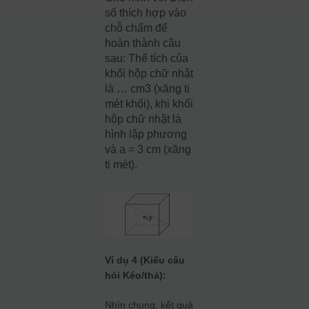
số thích hợp vào
chỗ chấm để
hoàn thành câu
sau: Thể tích của
khối hộp chữ nhật
là … cm3 (xăng ti
mét khối), khi khối
hộp chữ nhật là
hình lập phương
và a = 3 cm (xăng
ti mét).
Ví dụ 4 (Kiểu câu
hỏi Kéo/thả):
Nhìn chung, kết quả