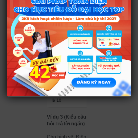
là 12
Một
trong
các số
nguyên
có thể
là 19
Một
trong
các số
nguyên
có thể
là 18
Ví dụ 3 (Kiểu câu
hỏi Trả lời ngắn)
Cho hình vẽ. Điền