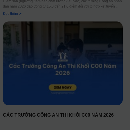
Điểm sàn (ngưỡng đảm bảo chất lượng đầu vào) các trường Công an nhân
dân năm 2026 dao động từ 15,0 đến 21,0 điểm đối với tổ hợp xét tuyển
Đọc thêm ➤
CÁC TRƯỜNG CÔNG AN THI KHỐI C00 NĂM 2026