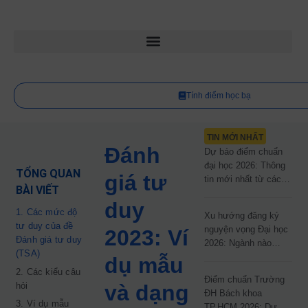
Tính điểm học bạ
TIN MỚI NHẤT
Đánh
Dự báo điểm chuẩn
đại học 2026: Thông
TỔNG QUAN
giá tư
tin mới nhất từ các
BÀI VIẾT
trường đại học công
duy
lập
1. Các mức độ
Xu hướng đăng ký
tư duy của đề
nguyện vọng Đại học
2023: Ví
Đánh giá tư duy
2026: Ngành nào
(TSA)
đang dẫn đầu cuộc
dụ mẫu
đua?
2. Các kiểu câu
Điểm chuẩn Trường
hỏi
và dạng
ĐH Bách khoa
3. Ví dụ mẫu
TP.HCM 2026: Dự