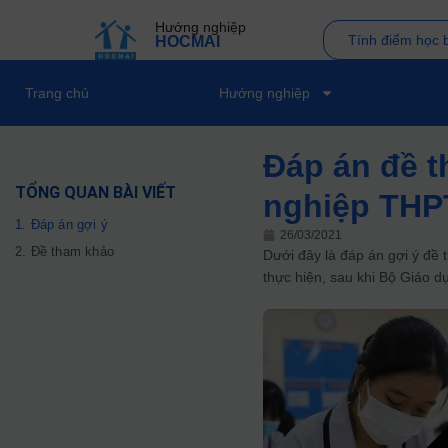
Hướng nghiệp
Tính điểm học 
HOCMAI
Trang chủ
Hướng nghiệp
Đáp án đề t
TỔNG QUAN BÀI VIẾT
nghiệp THPT
1. Đáp án gợi ý
26/03/2021
2. Đề tham khảo
Dưới đây là đáp án gợi ý đề
thực hiện, sau khi Bộ Giáo d