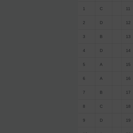
1
C
11
2
D
12
3
B
13
4
D
14
5
A
15
6
A
16
7
B
17
8
C
18
9
D
19