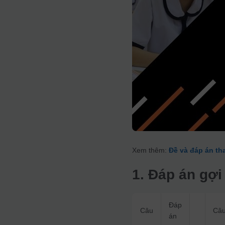
Xem thêm:
Đề và đáp án th
1. Đáp án gợi
Đáp
Câu
Câ
án