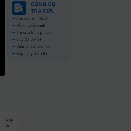
CÔNG CỤ
TRA CỨU
➜
Trắc nghiệm MBTI
➜
Đề án tuyển sinh
➜
Tra cứu tổ hợp môn
➜
Quy đổi điểm thi
➜
Điểm chuẩn Đại học
➜
Xếp hạng điểm thi
Đáp
án