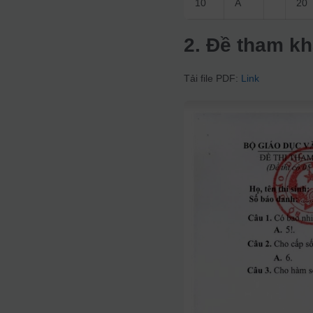
10
A
20
2. Đề tham k
Tải file PDF:
Link