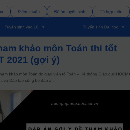
bạ
Điểm chuẩn
Đề án tuyển sinh
Tổ hợp môn
Tuyển sinh vào 10
Tuyển sinh Đại học
ham khảo môn Toán thi tốt
 2021 (gợi ý)
 tham khảo môn Toán do giáo viên tổ Toán – Hệ thống Giáo dục HOCM
ục và Đào tạo công bố đáp án: