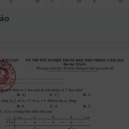
D
30
C
40
A
50
hảo