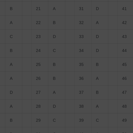
B
21
A
31
D
41
A
22
B
32
A
42
C
23
D
33
D
43
B
24
C
34
D
44
A
25
B
35
B
45
A
26
B
36
A
46
D
27
A
37
B
47
A
28
D
38
A
48
B
29
C
39
C
49