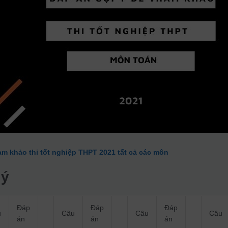
am khảo thi tốt nghiệp THPT 2021 tất cả các môn
 ý
Đáp
Đáp
Đáp
u
Câu
Câu
Câu
án
án
án