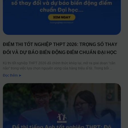
ĐIỂM THI TỐT NGHIỆP THPT 2026: TRỌNG SỐ THAY
ĐỔI VÀ DỰ BÁO BIẾN ĐỘNG ĐIỂM CHUẨN ĐẠI HỌC
Kỳ thi tốt nghiệp THPT 2026 đã chính thức khép lại, mở ra giai đoạn “cân
não” trong việc lựa chọn nguyện vọng của hàng triệu sĩ tử. Trong bối
Đọc thêm ➤