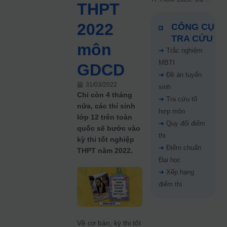
THPT
kiến công bố 9.8,
nguyện vọng tăng vọt
2022
CÔNG CỤ
67%
TRA CỨU
môn
➜
Trắc nghiệm
MBTI
GDCD
➜
Đề án tuyển
31/03/2022
sinh
Chỉ còn 4 tháng
➜
Tra cứu tổ
nữa, các thí sinh
hợp môn
lớp 12 trên toàn
➜
Quy đổi điểm
quốc sẽ bước vào
thi
kỳ thi tốt nghiệp
➜
Điểm chuẩn
THPT năm 2022.
Đại học
➜
Xếp hạng
điểm thi
Về cơ bản, kỳ thi tốt