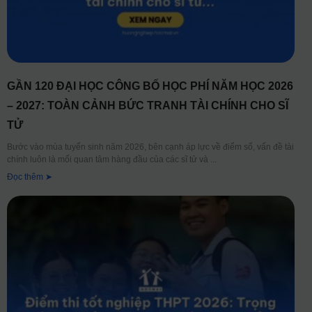
GẦN 120 ĐẠI HỌC CÔNG BỐ HỌC PHÍ NĂM HỌC 2026
– 2027: TOÀN CẢNH BỨC TRANH TÀI CHÍNH CHO SĨ
TỬ
Bước vào mùa tuyển sinh năm 2026, bên cạnh áp lực về điểm số, vấn đề tài
chính luôn là mối quan tâm hàng đầu của các sĩ tử và
Đọc thêm ➤