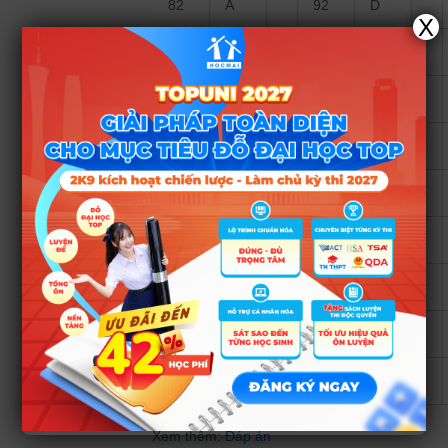
82
A
92
D
X
83
D
93
C
84
A
94
D
85
B
95
C
86
C
96
B
87
B
97
D
88
B
98
A
89
B
99
D
90
D
100
B
Xem thêm:
Đáp án