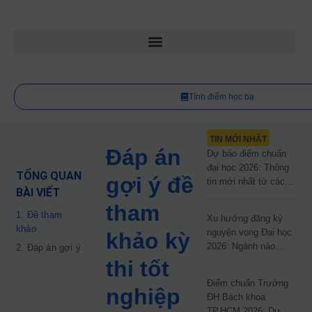
Tính điểm học bạ
TIN MỚI NHẤT
Đáp án
Dự báo điểm chuẩn
đại học 2026: Thông
TỔNG QUAN
gợi ý đề
tin mới nhất từ các
BÀI VIẾT
trường đại học công
tham
lập
1. Đề tham
Xu hướng đăng ký
khảo
nguyện vọng Đại học
khảo kỳ
2026: Ngành nào
2. Đáp án gợi ý
đang dẫn đầu cuộc
thi tốt
đua?
Điểm chuẩn Trường
nghiệp
ĐH Bách khoa
TP.HCM 2026: Dự