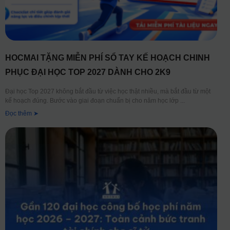
HOCMAI TẶNG MIỄN PHÍ SỔ TAY KẾ HOẠCH CHINH
PHỤC ĐẠI HỌC TOP 2027 DÀNH CHO 2K9
Đại học Top 2027 không bắt đầu từ việc học thật nhiều, mà bắt đầu từ một
kế hoạch đúng. Bước vào giai đoạn chuẩn bị cho năm học lớp
Đọc thêm ➤