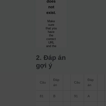
2. Đáp án
gợi ý
Đáp
Đáp
Câu
Câu
án
án
81
B
91
A