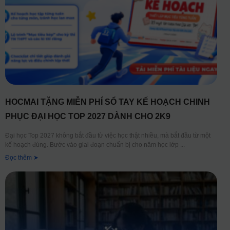
HOCMAI TẶNG MIỄN PHÍ SỔ TAY KẾ HOẠCH CHINH
PHỤC ĐẠI HỌC TOP 2027 DÀNH CHO 2K9
Đại học Top 2027 không bắt đầu từ việc học thật nhiều, mà bắt đầu từ một
kế hoạch đúng. Bước vào giai đoạn chuẩn bị cho năm học lớp
Đọc thêm ➤