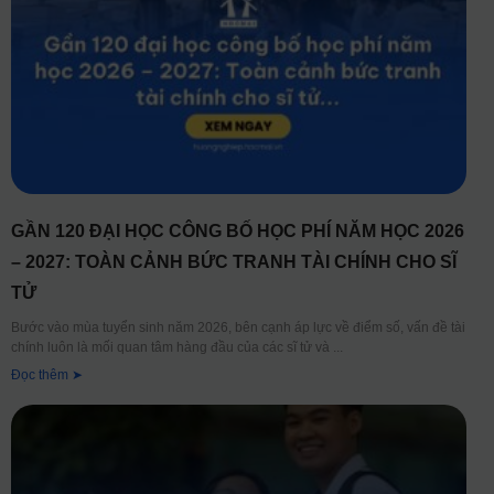
GẦN 120 ĐẠI HỌC CÔNG BỐ HỌC PHÍ NĂM HỌC 2026
– 2027: TOÀN CẢNH BỨC TRANH TÀI CHÍNH CHO SĨ
TỬ
Bước vào mùa tuyển sinh năm 2026, bên cạnh áp lực về điểm số, vấn đề tài
chính luôn là mối quan tâm hàng đầu của các sĩ tử và
Đọc thêm ➤