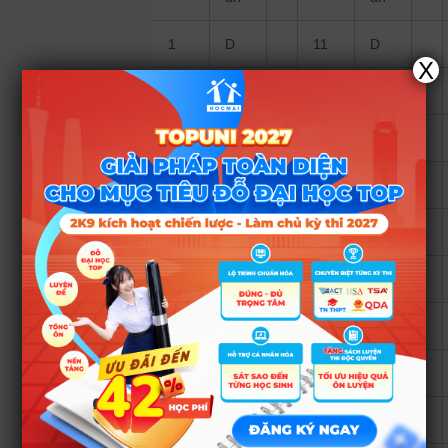
1
D
11
D
X
2
B
12
C
3
A
13
B
4
D
14
A
5
C
15
B
6
B
16
D
7
C
17
C
8
D
18
D
9
D
19
C