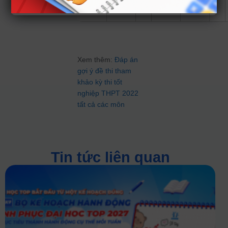
10
D
20
D
Xem thêm:
Đáp án
gợi ý đề thi tham
khảo kỳ thi tốt
nghiệp THPT 2022
tất cả các môn
Tin tức liên quan