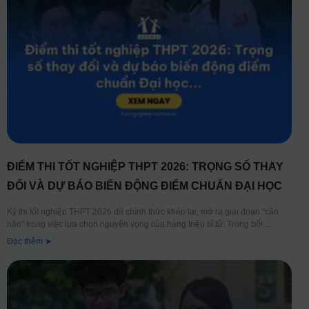
ĐIỂM THI TỐT NGHIỆP THPT 2026: TRỌNG SỐ THAY
ĐỔI VÀ DỰ BÁO BIẾN ĐỘNG ĐIỂM CHUẨN ĐẠI HỌC
Kỳ thi tốt nghiệp THPT 2026 đã chính thức khép lại, mở ra giai đoạn “cân
não” trong việc lựa chọn nguyện vọng của hàng triệu sĩ tử. Trong bối
Đọc thêm ➤