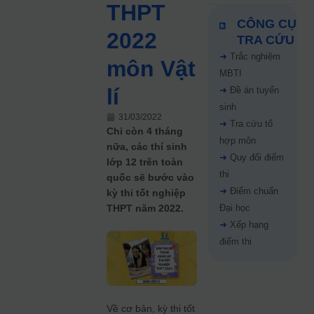
THPT
CÔNG CỤ
2022
TRA CỨU
➜
Trắc nghiệm
môn Vật
MBTI
lí
➜
Đề án tuyển
sinh
31/03/2022
➜
Tra cứu tổ
Chỉ còn 4 tháng
hợp môn
nữa, các thí sinh
➜
Quy đổi điểm
lớp 12 trên toàn
thi
quốc sẽ bước vào
➜
Điểm chuẩn
kỳ thi tốt nghiệp
THPT năm 2022.
Đại học
➜
Xếp hạng
điểm thi
Về cơ bản, kỳ thi tốt