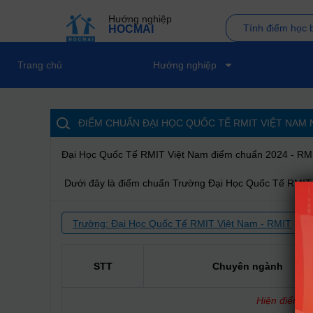
Hướng nghiệp
Tính điểm học 
HOCMAI
Trang chủ
Hướng nghiệp
ĐIỂM CHUẨN ĐẠI HỌC QUỐC TẾ RMIT VIỆT NAM
Đại Học Quốc Tế RMIT Việt Nam điểm chuẩn 2024 - RM
Dưới đây là điểm chuẩn Trường Đại Học Quốc Tế RMIT
Trường: Đại Học Quốc Tế RMIT Việt Nam - RMIT
STT
Chuyên ngành
Hiện điểm ch