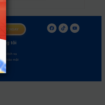
G KÝ NGAY
húng tôi
oản dịch vụ
ách bảo mật