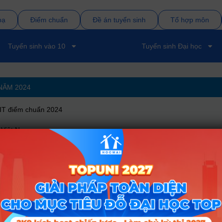
bạ
Điểm chuẩn
Đề án tuyển sinh
Tổ hợp môn
Tuyển sinh vào 10
Tuyển sinh Đại học
 NĂM
2024
IT điểm chuẩn 2024
 Việt Nam
Tin tuyển sinh
Tên ngành
Mã ngành
uẩn của trường chưa được công bố. Vui lòng quay lại sau