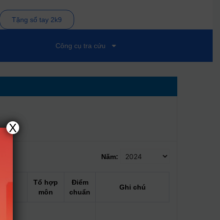
Tặng sổ tay 2k9
Công cụ tra cứu
X
Năm:
Tổ hợp
Điểm
Ghi chú
môn
chuẩn