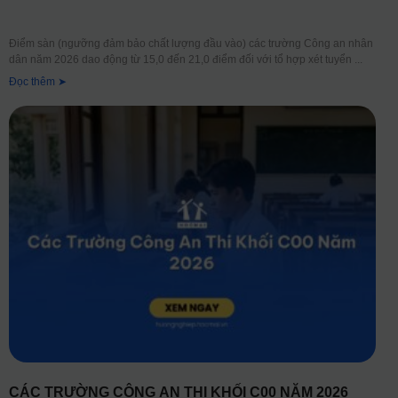
Điểm sàn (ngưỡng đảm bảo chất lượng đầu vào) các trường Công an nhân
dân năm 2026 dao động từ 15,0 đến 21,0 điểm đối với tổ hợp xét tuyển
Đọc thêm ➤
CÁC TRƯỜNG CÔNG AN THI KHỐI C00 NĂM 2026