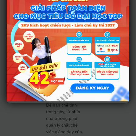
hơn trong việc đỗ
tốt nghiệp nên đã
“nới lỏng” việc cho
điểm trên lớp với
những môn khác.
Có những trường
hợp như học sinh B
ở ví dụ trên. Khi
điểm tổng kết trên
lớp thì cao, nhưng
đến khi thi thật điểm
chênh lệch rất
nhiều, thậm chí bị
điểm liệt.
Để hạn chế tình
trạng này, từ phía
nhà trường phải
quản lý chặt chẽ
việc giảng dạy của