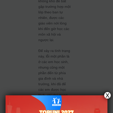
không khó để bắt
gặp trường hợp một
lớp theo ban tự
nhiên, được các
giáo viên nới lỏng
khi đến giờ học các
môn xã hội và
ngược lại.
Để xảy ra tình trạng
này, lỗi một phần là
ở các em học sinh,
nhưng cũng một
phần đến từ phía
gia đình và nhà
trường, khi đã để
các em được học
X
lệch, chỉ chú trọng
vào môn xét đại
học. Nhiều đơn vị
muốn tạo lợi thế