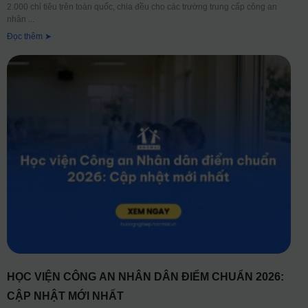
2.000 chỉ tiêu trên toàn quốc, chia đều cho các trường trung cấp công an
nhân
Đọc thêm ➤
HỌC VIỆN CÔNG AN NHÂN DÂN ĐIỂM CHUẨN 2026:
CẬP NHẬT MỚI NHẤT