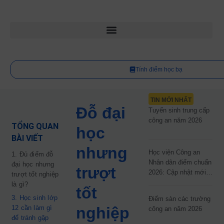
Tính điểm học bạ
TIN MỚI NHẤT
Đỗ đại
Tuyển sinh trung cấp
công an năm 2026
TỔNG QUAN
học
BÀI VIẾT
nhưng
Học viện Công an
1. Đủ điểm đỗ
Nhân dân điểm chuẩn
đại học nhưng
trượt
2026: Cập nhật mới
trượt tốt nghiệp
nhất
là gì?
tốt
3. Học sinh lớp
Điểm sàn các trường
12 cần làm gì
nghiệp
công an năm 2026
để tránh gặp