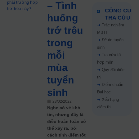
phải trường hợp
– Tình
trở trêu này?
CÔNG CỤ
huống
TRA CỨU
➜
Trắc nghiệm
trớ trêu
MBTI
trong
➜
Đề án tuyển
sinh
mỗi
➜
Tra cứu tổ
hợp môn
mùa
➜
Quy đổi điểm
tuyển
thi
➜
Điểm chuẩn
sinh
Đại học
➜
Xếp hạng
23/02/2022
điểm thi
Nghe có vẻ khó
tin, nhưng đây là
điều hoàn toàn có
thể xảy ra, bởi
cách tính điểm tốt