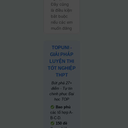
TOPUNI -
GIẢI PHÁP
LUYỆN THI
TỐT NGHIỆP
THPT
Bứt phá 27+
điểm - Tự tin
chinh phục Đại
học TOP
Bao phủ
các tổ hợp A-
B-C-D.
150 đề