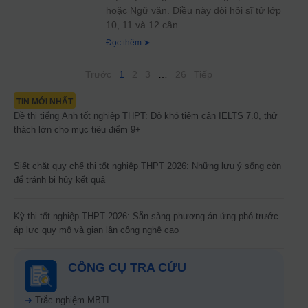
hoặc Ngữ văn. Điều này đòi hỏi sĩ tử lớp
10, 11 và 12 cần
Đọc thêm ➤
Trước
1
2
3
…
26
Tiếp
TIN MỚI NHẤT
Đề thi tiếng Anh tốt nghiệp THPT: Độ khó tiệm cận IELTS 7.0, thử
thách lớn cho mục tiêu điểm 9+
Siết chặt quy chế thi tốt nghiệp THPT 2026: Những lưu ý sống còn
để tránh bị hủy kết quả
Kỳ thi tốt nghiệp THPT 2026: Sẵn sàng phương án ứng phó trước
áp lực quy mô và gian lận công nghệ cao
CÔNG CỤ TRA CỨU
➜
Trắc nghiệm MBTI