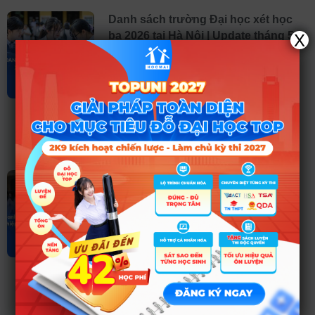
Danh sách trường Đại học xét học
bạ 2026 tại Hà Nội | Update tháng 5
X
Mùa tuyển sinh 2026 đang bước vào giai
đoạn “nóng” khi hàng loạt trường đại học
tại Hà Nội đã công bố đề án tuyển sinh với
nhiều phương thức đa dạng. Trong đó, xét
học bạ tiếp tục là lựa chọn được nhiều
học sinh quan tâm nhờ giúp
Đọc thêm ➤
Danh sách thí sinh được miễn thi
tốt nghiệp THPT 2026: “Tấm vé
vàng” vào thẳng đại học
Trong bối cảnh kỳ thi tốt nghiệp THPT
năm 2026 đang đến gần với nhiều sự thay
đổi về quy chế và hình thức, thông tin về
nhóm học sinh được miễn thi luôn nhận
được sự quan tâm đặc biệt từ dư luận.
Mới đây, Bộ Giáo dục và