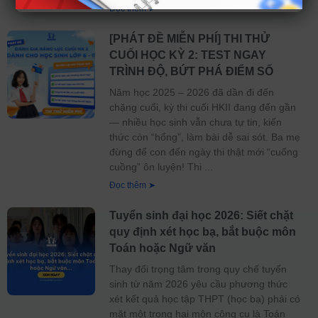
Đọc thêm ➤
[PHÁT ĐỀ MIỄN PHÍ] THI THỬ
CUỐI HỌC KỲ 2: TEST NGAY
TRÌNH ĐỘ, BỨT PHÁ ĐIỂM SỐ
Năm học 2025 – 2026 đã dần đi đến
chặng cuối, kỳ thi cuối HKII đang đến gần
— nhiều học sinh vẫn chưa tự tin, kiến
thức còn “hổng”, làm bài dễ sai sót. Ba mẹ
đừng để con đến ngày thi thật mới “cuống
cuồng” ôn luyện! Thi
Đọc thêm ➤
Tuyển sinh đại học 2026: Siết chặt
quy định xét học bạ, bắt buộc môn
Toán hoặc Ngữ văn
Thay đổi trọng tâm trong quy chế tuyển
sinh từ năm 2026 yêu cầu phương thức
xét kết quả học tập THPT (học bạ) phải có
mặt một trong hai môn công cụ là Toán