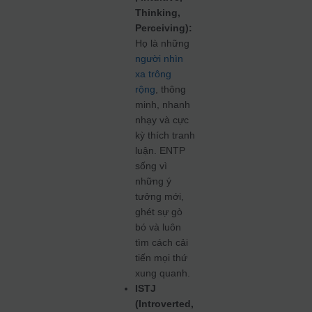
Thinking,
Perceiving):
Họ là những
người nhìn
xa trông
rộng
, thông
minh, nhanh
nhạy và cực
kỳ thích tranh
luận. ENTP
sống vì
những ý
tưởng mới,
ghét sự gò
bó và luôn
tìm cách cải
tiến mọi thứ
xung quanh.
ISTJ
(Introverted,