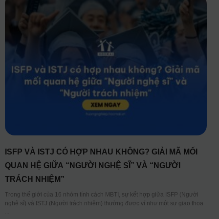
ISFP VÀ ISTJ CÓ HỢP NHAU KHÔNG? GIẢI MÃ MỐI
QUAN HỆ GIỮA “NGƯỜI NGHỆ SĨ” VÀ “NGƯỜI
TRÁCH NHIỆM”
Trong thế giới của 16 nhóm tính cách MBTI, sự kết hợp giữa ISFP (Người
nghệ sĩ) và ISTJ (Người trách nhiệm) thường được ví như một sự giao thoa