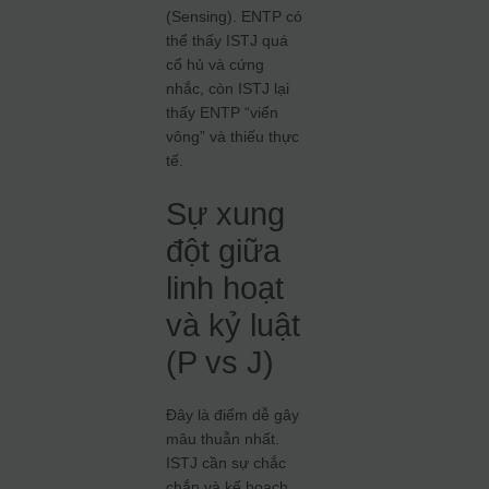
(Sensing). ENTP có
thể thấy ISTJ quá
cổ hủ và cứng
nhắc, còn ISTJ lại
thấy ENTP “viển
vông” và thiếu thực
tế.
Sự xung
đột giữa
linh hoạt
và kỷ luật
(P vs J)
Đây là điểm dễ gây
mâu thuẫn nhất.
ISTJ cần sự chắc
chắn và kế hoạch.