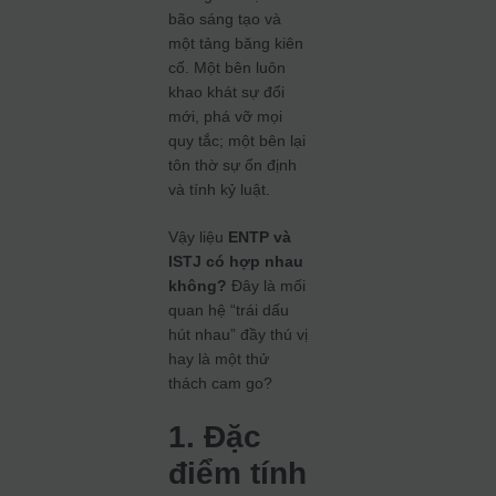
bão sáng tạo và
một tảng băng kiên
cố. Một bên luôn
khao khát sự đổi
mới, phá vỡ mọi
quy tắc; một bên lại
tôn thờ sự ổn định
và tính kỷ luật.
Vậy liệu
ENTP và
ISTJ có hợp nhau
không?
Đây là mối
quan hệ “trái dấu
hút nhau” đầy thú vị
hay là một thử
thách cam go?
1. Đặc
điểm tính