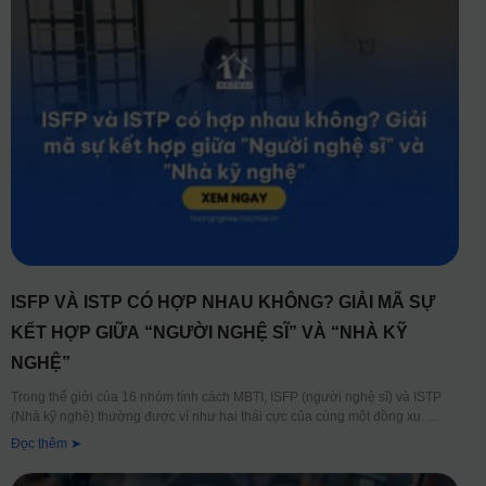
ISFP VÀ ISTP CÓ HỢP NHAU KHÔNG? GIẢI MÃ SỰ
KẾT HỢP GIỮA “NGƯỜI NGHỆ SĨ” VÀ “NHÀ KỸ
NGHỆ”
Trong thế giới của 16 nhóm tính cách MBTI, ISFP (người nghệ sĩ) và ISTP
(Nhà kỹ nghệ) thường được ví như hai thái cực của cùng một đồng xu.
Đọc thêm ➤