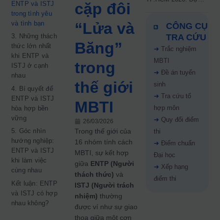
ENTP và ISTJ
cặp đôi
kiến công bố 9.8,
trong tình yêu
nguyện vọng tăng vọt
và tình bạn
“Lửa và
CÔNG CỤ
67%
3. Những thách
TRA CỨU
Băng”
thức lớn nhất
➜
Trắc nghiệm
khi ENTP và
MBTI
trong
ISTJ ở cạnh
➜
Đề án tuyển
nhau
thế giới
sinh
4. Bí quyết để
➜
Tra cứu tổ
ENTP và ISTJ
MBTI
hợp môn
hòa hợp bền
vững
➜
Quy đổi điểm
26/03/2026
5. Góc nhìn
Trong thế giới của
thi
hướng nghiệp:
16 nhóm tính cách
➜
Điểm chuẩn
ENTP và ISTJ
MBTI, sự kết hợp
Đại học
khi làm việc
giữa
ENTP (Người
➜
Xếp hạng
cùng nhau
thách thức)
và
điểm thi
Kết luận: ENTP
ISTJ (Người trách
và ISTJ có hợp
nhiệm)
thường
nhau không?
được ví như sự giao
thoa giữa một cơn