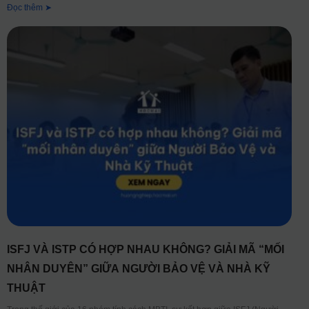
Đọc thêm ➤
ISFJ VÀ ISTP CÓ HỢP NHAU KHÔNG? GIẢI MÃ “MỐI
NHÂN DUYÊN” GIỮA NGƯỜI BẢO VỆ VÀ NHÀ KỸ
THUẬT