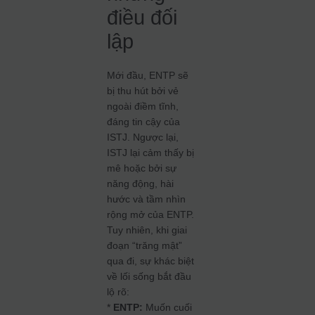
điều đối
lập
Mới đầu, ENTP sẽ
bị thu hút bởi vẻ
ngoài điềm tĩnh,
đáng tin cậy của
ISTJ. Ngược lại,
ISTJ lại cảm thấy bị
mê hoặc bởi sự
năng động, hài
hước và tầm nhìn
rộng mở của ENTP.
Tuy nhiên, khi giai
đoạn “trăng mật”
qua đi, sự khác biệt
về lối sống bắt đầu
lộ rõ:
*
ENTP:
Muốn cuối