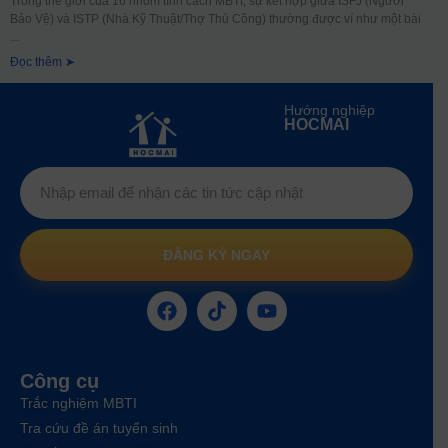
Trong thế giới của 16 nhóm tính cách MBTI, sự kết hợp giữa ISFJ (Người
Bảo Vệ) và ISTP (Nhà Kỹ Thuật/Thợ Thủ Công) thường được ví như một bài
Đọc thêm ➤
Hướng nghiệp
HOCMAI
ĐĂNG KÝ NGAY
Công cụ
Trắc nghiệm MBTI
Tra cứu đề án tuyển sinh