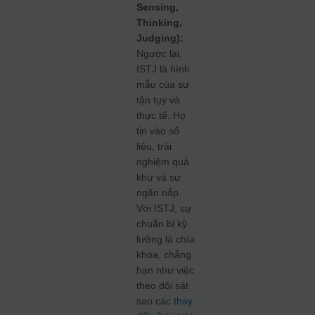
Sensing,
Thinking,
Judging):
Ngược lại,
ISTJ là hình
mẫu của sự
tận tụy và
thực tế. Họ
tin vào số
liệu, trải
nghiệm quá
khứ và sự
ngăn nắp.
Với ISTJ, sự
chuẩn bị kỹ
lưỡng là chìa
khóa, chẳng
hạn như việc
theo dõi sát
sao các
thay