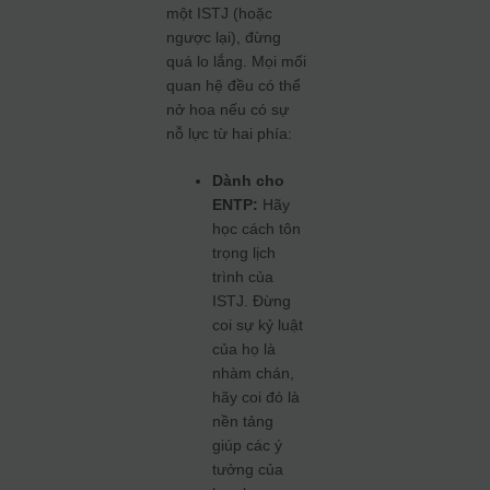
một ISTJ (hoặc
ngược lại), đừng
quá lo lắng. Mọi mối
quan hệ đều có thể
nở hoa nếu có sự
nỗ lực từ hai phía:
Dành cho
ENTP:
Hãy
học cách tôn
trọng lịch
trình của
ISTJ. Đừng
coi sự kỷ luật
của họ là
nhàm chán,
hãy coi đó là
nền tảng
giúp các ý
tưởng của