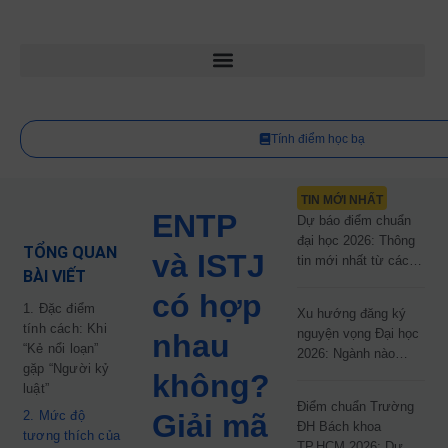
Tính điểm học bạ
TIN MỚI NHẤT
ENTP
Dự báo điểm chuẩn
đại học 2026: Thông
TỔNG QUAN
và ISTJ
tin mới nhất từ các
BÀI VIẾT
trường đại học công
có hợp
lập
1. Đặc điểm
Xu hướng đăng ký
tính cách: Khi
nguyện vọng Đại học
nhau
“Kẻ nổi loạn”
2026: Ngành nào
gặp “Người kỷ
đang dẫn đầu cuộc
không?
luật”
đua?
Điểm chuẩn Trường
2. Mức độ
Giải mã
ĐH Bách khoa
tương thích của
TP.HCM 2026: Dự