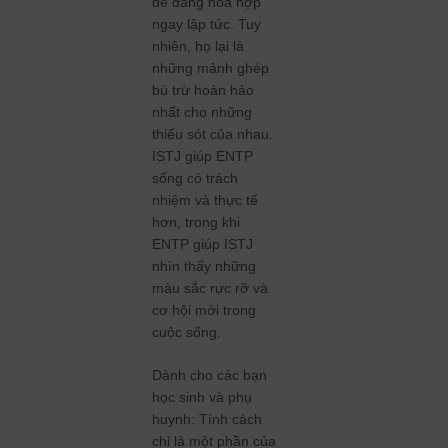
dễ dàng hòa hợp
ngay lập tức. Tuy
nhiên, họ lại là
những mảnh ghép
bù trừ hoàn hảo
nhất cho những
thiếu sót của nhau.
ISTJ giúp ENTP
sống có trách
nhiệm và thực tế
hơn, trong khi
ENTP giúp ISTJ
nhìn thấy những
màu sắc rực rỡ và
cơ hội mới trong
cuộc sống.
Dành cho các bạn
học sinh và phụ
huynh: Tính cách
chỉ là một phần của