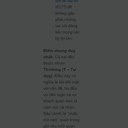
đổi về bài thi
IELTS
để
không gặp
phải những
sai sót đáng
tiếc trong các
kỳ thi lớn.
Điểm chung duy
nhất:
Cả hai đều
thuộc nhóm
Thinking (T – Tư
duy)
. Điều này có
nghĩa là khi đối mặt
với vấn đề, họ đều
ưu tiên logic và sự
khách quan hơn là
cảm xúc cá nhân.
Đây chính là “chiếc
mỏ neo” quan trọng
giữ cho mối quan