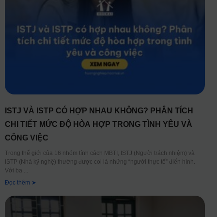
ISTJ VÀ ISTP CÓ HỢP NHAU KHÔNG? PHÂN TÍCH
CHI TIẾT MỨC ĐỘ HÒA HỢP TRONG TÌNH YÊU VÀ
CÔNG VIỆC
Trong thế giới của 16 nhóm tính cách MBTI, ISTJ (Người trách nhiệm) và
ISTP (Nhà kỹ nghệ) thường được coi là những “người thực tế” điển hình.
Với ba
Đọc thêm ➤