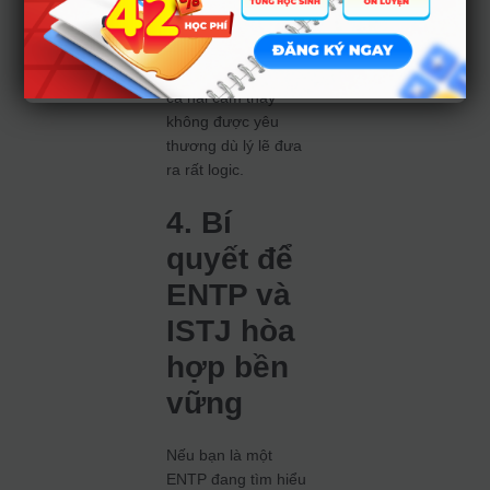
đối phương. Những
cuộc tranh luận có
thể trở nên gay gắt
và khô khan, khiến
cả hai cảm thấy
không được yêu
thương dù lý lẽ đưa
ra rất logic.
4. Bí
quyết để
ENTP và
ISTJ hòa
hợp bền
vững
Nếu bạn là một
ENTP đang tìm hiểu