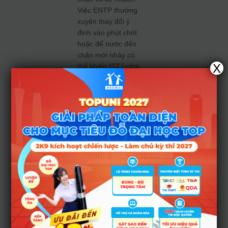
Việc ENTP thường
xuyên thay đổi ý
định vào phút chót
hoặc để nước đến
chân mới nhảy có
X
thể khiến ISTJ cảm
thấy bị stress nặng
nề.
Sự lạnh
lùng trong
giao tiếp
Vì cả hai đều là
nhóm Thinking, đôi
khi họ quên mất
việc an ủi và thấu
hiểu cảm xúc của