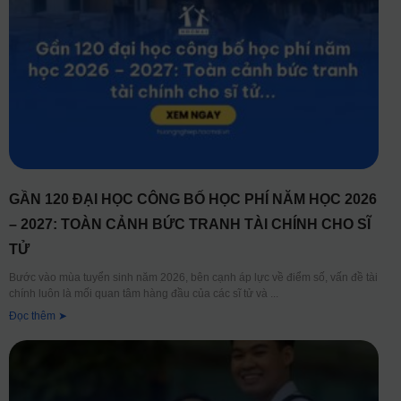
GẦN 120 ĐẠI HỌC CÔNG BỐ HỌC PHÍ NĂM HỌC 2026
– 2027: TOÀN CẢNH BỨC TRANH TÀI CHÍNH CHO SĨ
TỬ
Bước vào mùa tuyển sinh năm 2026, bên cạnh áp lực về điểm số, vấn đề tài
chính luôn là mối quan tâm hàng đầu của các sĩ tử và
Đọc thêm ➤