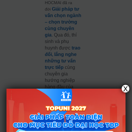
HOCMAI đã ra
Giải pháp tư
đời
vấn chọn ngành
– chọn trường
cùng chuyên
gia
. Qua đó, thí
sinh và phụ
huynh được
trao
đổi, lắng nghe
những tư vấn
trực tiếp
cùng
chuyên gia
hướng nghiệp
hàng đầu của
X
HOCMAI để chọn
ra ngành học,
trường đại học
phù hợp nhất với
điểm số, thành
tích, sở thích…