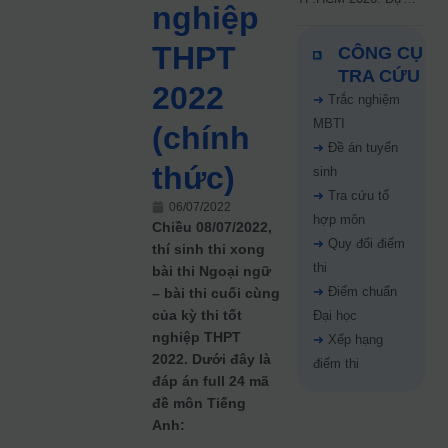
nghiệp
kiến công bố 9.8,
nguyện vọng tăng vọt
THPT
CÔNG CỤ
67%
TRA CỨU
2022
➜
Trắc nghiệm
MBTI
(chính
➜
Đề án tuyển
thức)
sinh
➜
Tra cứu tổ
06/07/2022
hợp môn
Chiều 08/07/2022,
➜
Quy đổi điểm
thí sinh thi xong
thi
bài thi Ngoại ngữ
➜
Điểm chuẩn
– bài thi cuối cùng
của kỳ thi tốt
Đại học
nghiệp THPT
➜
Xếp hạng
2022. Dưới đây là
điểm thi
đáp án full 24 mã
đề môn Tiếng
Anh: