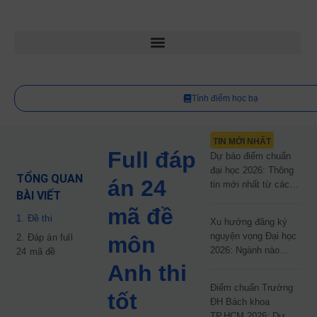
Tính điểm học bạ
TIN MỚI NHẤT
Full đáp
Dự báo điểm chuẩn
đại học 2026: Thông
TỔNG QUAN
án 24
tin mới nhất từ các
BÀI VIẾT
trường đại học công
mã đề
lập
1. Đề thi
Xu hướng đăng ký
nguyện vọng Đại học
2. Đáp án full
môn
2026: Ngành nào
24 mã đề
đang dẫn đầu cuộc
Anh thi
đua?
Điểm chuẩn Trường
tốt
ĐH Bách khoa
TP.HCM 2026: Dự