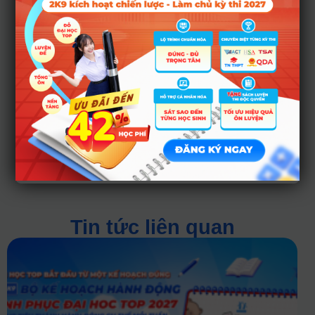
của bản thân.
>>TRUY CẬP
CÔNG CỤ TÍNH
ĐIỂM TỐT NGHIỆP
THPT 2022 TỰ
ĐỘNG HOÀN
TOÀN MIỄN PHÍ
TẠI ĐÂY<<
Tin tức liên quan