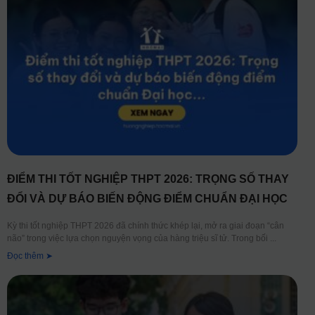
ĐIỂM THI TỐT NGHIỆP THPT 2026: TRỌNG SỐ THAY
ĐỔI VÀ DỰ BÁO BIẾN ĐỘNG ĐIỂM CHUẨN ĐẠI HỌC
Kỳ thi tốt nghiệp THPT 2026 đã chính thức khép lại, mở ra giai đoạn “cân
não” trong việc lựa chọn nguyện vọng của hàng triệu sĩ tử. Trong bối
Đọc thêm ➤