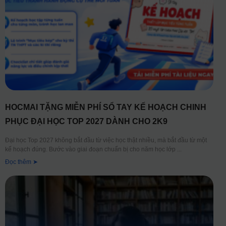
HOCMAI TẶNG MIỄN PHÍ SỔ TAY KẾ HOẠCH CHINH
PHỤC ĐẠI HỌC TOP 2027 DÀNH CHO 2K9
Đại học Top 2027 không bắt đầu từ việc học thật nhiều, mà bắt đầu từ một
kế hoạch đúng. Bước vào giai đoạn chuẩn bị cho năm học lớp
Đọc thêm ➤