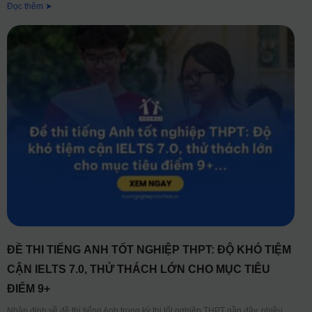
Đọc thêm ➤
ĐỀ THI TIẾNG ANH TỐT NGHIỆP THPT: ĐỘ KHÓ TIỆM
CẬN IELTS 7.0, THỬ THÁCH LỚN CHO MỤC TIÊU
ĐIỂM 9+
Nhận định về đề thi tiếng Anh trong kỳ thi tốt nghiệp THPT gần đây, nhiều