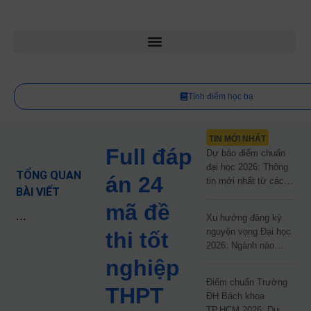
Tính điểm học bạ
TIN MỚI NHẤT
Full đáp
Dự báo điểm chuẩn
đại học 2026: Thông
TỔNG QUAN
án 24
tin mới nhất từ các
BÀI VIẾT
trường đại học công
mã đề
lập
...
Xu hướng đăng ký
nguyện vọng Đại học
thi tốt
2026: Ngành nào
đang dẫn đầu cuộc
nghiệp
đua?
Điểm chuẩn Trường
THPT
ĐH Bách khoa
TP.HCM 2026: Dự