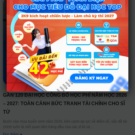
GẦN 120 ĐẠI HỌC CÔNG BỐ HỌC PHÍ NĂM HỌC 2026
– 2027: TOÀN CẢNH BỨC TRANH TÀI CHÍNH CHO SĨ
TỬ
Bước vào mùa tuyển sinh năm 2026, bên cạnh áp lực về điểm số, vấn đề tài
chính luôn là mối quan tâm hàng đầu của các sĩ tử và
Đọc thêm ➤