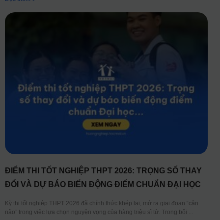
ĐIỂM THI TỐT NGHIỆP THPT 2026: TRỌNG SỐ THAY
ĐỔI VÀ DỰ BÁO BIẾN ĐỘNG ĐIỂM CHUẨN ĐẠI HỌC
Kỳ thi tốt nghiệp THPT 2026 đã chính thức khép lại, mở ra giai đoạn “cân
não” trong việc lựa chọn nguyện vọng của hàng triệu sĩ tử. Trong bối