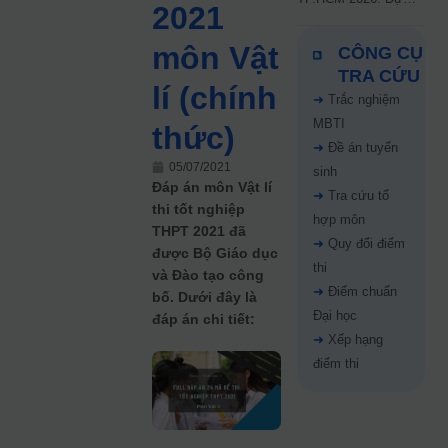
2021
kiến công bố 9.8,
nguyện vọng tăng vọt
môn Vật
CÔNG CỤ
67%
TRA CỨU
lí (chính
➜
Trắc nghiệm
MBTI
thức)
➜
Đề án tuyển
05/07/2021
sinh
Đáp án môn Vật lí
➜
Tra cứu tổ
thi tốt nghiệp
hợp môn
THPT 2021 đã
➜
Quy đổi điểm
được Bộ Giáo dục
thi
và Đào tạo công
➜
Điểm chuẩn
bố. Dưới đây là
Đại học
đáp án chi tiết:
➜
Xếp hạng
điểm thi