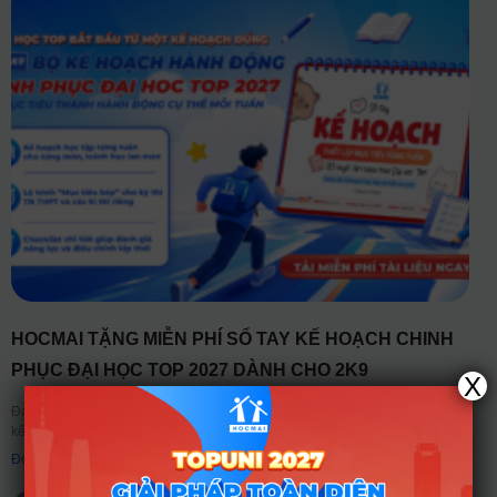
HOCMAI TẶNG MIỄN PHÍ SỔ TAY KẾ HOẠCH CHINH
PHỤC ĐẠI HỌC TOP 2027 DÀNH CHO 2K9
X
Đại học Top 2027 không bắt đầu từ việc học thật nhiều, mà bắt đầu từ một
kế hoạch đúng. Bước vào giai đoạn chuẩn bị cho năm học lớp
Đọc thêm ➤