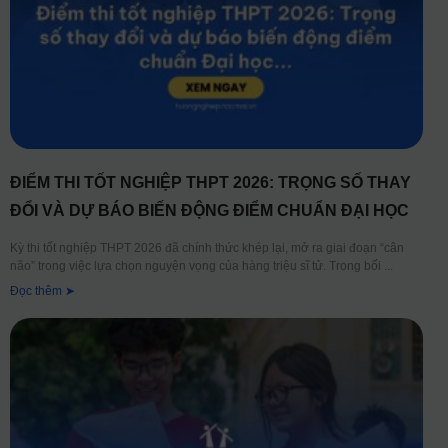
ĐIỂM THI TỐT NGHIỆP THPT 2026: TRỌNG SỐ THAY
ĐỔI VÀ DỰ BÁO BIẾN ĐỘNG ĐIỂM CHUẨN ĐẠI HỌC
Kỳ thi tốt nghiệp THPT 2026 đã chính thức khép lại, mở ra giai đoạn “cân
não” trong việc lựa chọn nguyện vọng của hàng triệu sĩ tử. Trong bối
Đọc thêm ➤