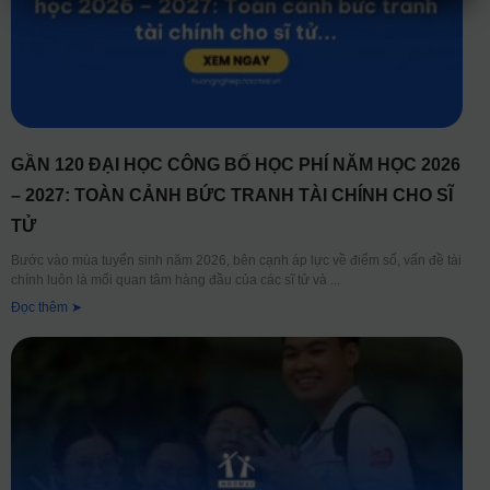
GẦN 120 ĐẠI HỌC CÔNG BỐ HỌC PHÍ NĂM HỌC 2026
– 2027: TOÀN CẢNH BỨC TRANH TÀI CHÍNH CHO SĨ
TỬ
Bước vào mùa tuyển sinh năm 2026, bên cạnh áp lực về điểm số, vấn đề tài
chính luôn là mối quan tâm hàng đầu của các sĩ tử và
Đọc thêm ➤