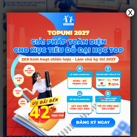
X
HOCMAI TẶNG MIỄN PHÍ SỔ TAY KẾ HOẠCH CHINH
PHỤC ĐẠI HỌC TOP 2027 DÀNH CHO 2K9
Đại học Top 2027 không bắt đầu từ việc học thật nhiều, mà bắt đầu từ một
kế hoạch đúng. Bước vào giai đoạn chuẩn bị cho năm học lớp
Đọc thêm ➤