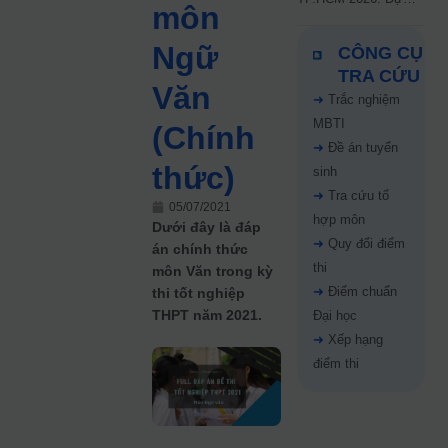
môn
kiến công bố 9.8,
nguyện vọng tăng vọt
Ngữ
CÔNG CỤ
67%
TRA CỨU
Văn
➜
Trắc nghiệm
MBTI
(Chính
➜
Đề án tuyển
thức)
sinh
➜
Tra cứu tổ
05/07/2021
hợp môn
Dưới đây là đáp
➜
Quy đổi điểm
án chính thức
thi
môn Văn trong kỳ
➜
Điểm chuẩn
thi tốt nghiệp
THPT năm 2021.
Đại học
➜
Xếp hạng
điểm thi