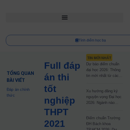
Tính điểm học bạ
TIN MỚI NHẤT
Full đáp
Dự báo điểm chuẩn
đại học 2026: Thông
TỔNG QUAN
án thi
tin mới nhất từ các
BÀI VIẾT
trường đại học công
tốt
lập
Đáp án chính
Xu hướng đăng ký
thức
nguyện vọng Đại học
nghiệp
2026: Ngành nào
đang dẫn đầu cuộc
THPT
đua?
Điểm chuẩn Trường
2021
ĐH Bách khoa
TP.HCM 2026: Dự