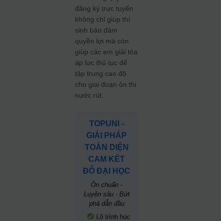
đăng ký trực tuyến
không chỉ giúp thí
sinh bảo đảm
quyền lợi mà còn
giúp các em giải tỏa
áp lực thủ tục để
tập trung cao độ
cho giai đoạn ôn thi
nước rút.
TOPUNI -
GIẢI PHÁP
TOÀN DIỆN
CAM KẾT
ĐỖ ĐẠI HỌC
Ôn chuẩn -
Luyện sâu - Bứt
phá dẫn đầu
Lộ trình học