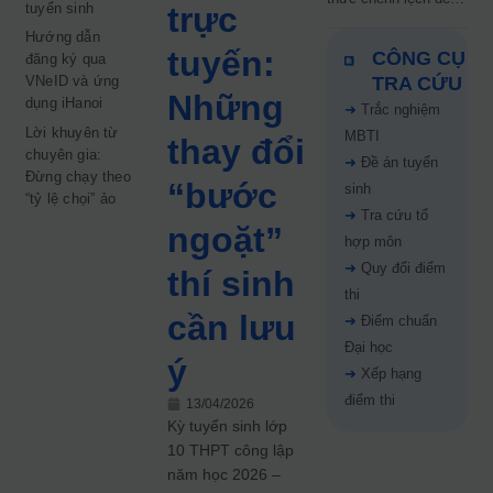
tuyển sinh
trực
5 điểm năm 2026: Thí
Hướng dẫn
sinh cần lưu ý gì?
tuyến:
CÔNG CỤ
đăng ký qua
VNeID và ứng
TRA CỨU
Những
dụng iHanoi
➜
Trắc nghiệm
Lời khuyên từ
MBTI
thay đổi
chuyên gia:
➜
Đề án tuyển
Đừng chạy theo
“bước
sinh
“tỷ lệ chọi” ảo
➜
Tra cứu tổ
ngoặt”
hợp môn
➜
Quy đổi điểm
thí sinh
thi
cần lưu
➜
Điểm chuẩn
Đại học
ý
➜
Xếp hạng
điểm thi
13/04/2026
Kỳ tuyển sinh lớp
10 THPT công lập
năm học 2026 –