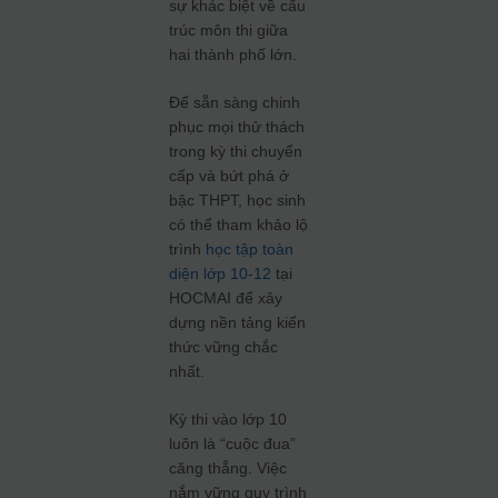
sự khác biệt về cấu
trúc môn thi giữa
hai thành phố lớn.
Để sẵn sàng chinh
phục mọi thử thách
trong kỳ thi chuyển
cấp và bứt phá ở
bậc THPT, học sinh
có thể tham khảo lộ
trình
học tập toàn
diện lớp 10-12
tại
HOCMAI để xây
dựng nền tảng kiến
thức vững chắc
nhất.
Kỳ thi vào lớp 10
luôn là “cuộc đua”
căng thẳng. Việc
nắm vững quy trình