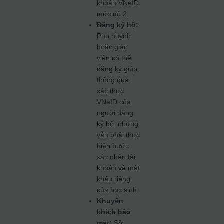
khoản VNeID
mức độ 2.
Đăng ký hộ:
Phụ huynh
hoặc giáo
viên có thể
đăng ký giúp
thông qua
xác thực
VNeID của
người đăng
ký hộ, nhưng
vẫn phải thực
hiện bước
xác nhận tài
khoản và mật
khẩu riêng
của học sinh.
Khuyến
khích bảo
mật:
Sở