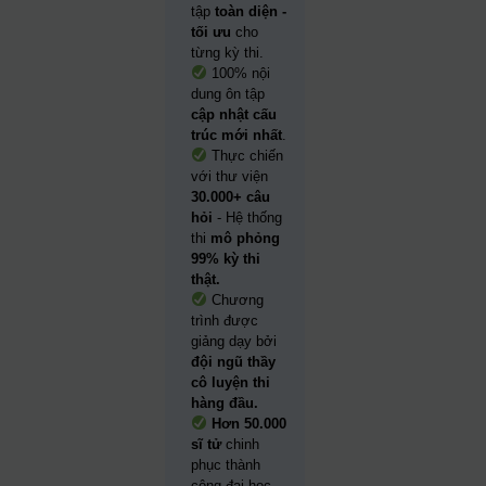
tập
toàn diện -
tối ưu
cho
từng kỳ thi.
100% nội
dung ôn tập
cập nhật cấu
trúc mới nhất
.
Thực chiến
với thư viện
30.000+ câu
hỏi
- Hệ thống
thi
mô phỏng
99% kỳ thi
thật.
Chương
trình được
giảng dạy bởi
đội ngũ thầy
cô luyện thi
hàng đầu.
Hơn 50.000
sĩ tử
chinh
phục thành
công đại học