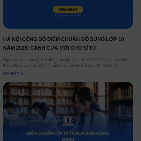
HÀ NỘI CÔNG BỐ ĐIỂM CHUẨN BỔ SUNG LỚP 10
NĂM 2026: CÁNH CỬA MỚI CHO SĨ TỬ
Ngay sau khi hoàn tất đợt nhập học đầu tiên, Sở GD&ĐT Hà Nội đã chính
thức phê duyệt mức điểm chuẩn bổ sung vào lớp 10 THPT công lập
Đọc thêm ➤