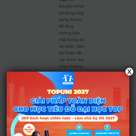
khuyến khích
sử dụng ứng
dụng iHanoi
để tăng
cường bảo
mật thông tin
cá nhân. Sau
khi hoàn tất
các bước lựa
chọn trường,
X
phụ huynh
cũng nên tìm
hiểu trước
quy trình
nộp
lệ phí trực
tuyến
để
tránh lúng
túng ở các
bước sau.