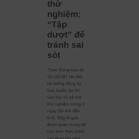
thử
nghiệm:
“Tập
dượt” để
tránh sai
sót
Theo thông báo từ
Sở GD-ĐT Hà Nội,
hệ thống đăng ký
trực tuyến dự thi
vào lớp 10 sẽ mở
thử nghiệm trong 3
ngày (từ 4/4 đến
6/4). Đây là giai
đoạn quan trọng để
học sinh thực hành
các thao tác như