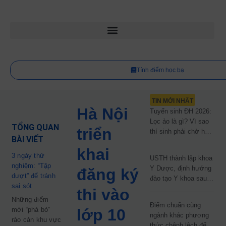
Tính điểm học bạ
TIN MỚI NHẤT
Hà Nội
Tuyển sinh ĐH 2026:
Lọc ảo là gì? Vì sao
TỔNG QUAN
triển
thí sinh phải chờ hơn
BÀI VIẾT
2 tháng mới biết kết
khai
quả?
3 ngày thử
USTH thành lập khoa
nghiệm: “Tập
Y Dược, định hướng
đăng ký
dượt” để tránh
đào tạo Y khoa sau
sai sót
năm 2030
thi vào
Những điểm
Điểm chuẩn cùng
mới “phá bỏ”
lớp 10
ngành khác phương
rào cản khu vực
thức chênh lệch đến