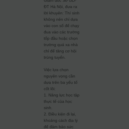
Giám đốc Sở GD-
ĐT Hà Nội, đưa ra
lời khuyên: Thí sinh
không nên chỉ dựa
vào con số để chạy
đua vào các trường
tốp đầu hoặc chọn
trường quá xa nhà
chỉ để tăng cơ hội
trúng tuyển.
Việc lựa chọn
nguyện vọng cần
dựa trên ba yếu tố
cốt lõi:
1. Năng lực học tập
thực tế của học
sinh.
2. Điều kiện đi lại,
khoảng cách địa lý
để đảm bảo sức