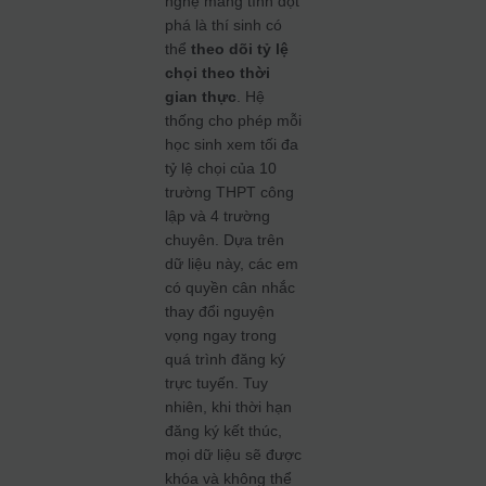
nghệ mang tính đột
phá là thí sinh có
thể
theo dõi tỷ lệ
chọi theo thời
gian thực
. Hệ
thống cho phép mỗi
học sinh xem tối đa
tỷ lệ chọi của 10
trường THPT công
lập và 4 trường
chuyên. Dựa trên
dữ liệu này, các em
có quyền cân nhắc
thay đổi nguyện
vọng ngay trong
quá trình đăng ký
trực tuyến. Tuy
nhiên, khi thời hạn
đăng ký kết thúc,
mọi dữ liệu sẽ được
khóa và không thể