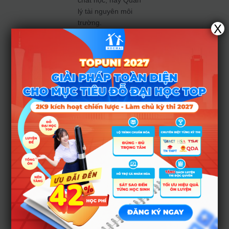
chất học, hay Quản
lý tài nguyên môi
trường.
X
Với những thí sinh
muốn gia tăng điểm
số ở phần Tư duy
khoa học, việc thực
chiến trên
Phòng
luyện đề V-ACT
HOCMAI
là bước
chuẩn bị không thể
thiếu để bám sát
cấu trúc đề thi thực
tế và tối ưu hóa thời
gian làm bài.
Dự kiến
học phí
và tham