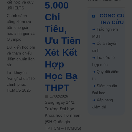
kết hợp và quy
5.000
kiến công bố 9.8,
đổi IELTS
nguyện vọng tăng vọt
Chỉ
CÔNG CỤ
Chính sách
67%
cộng điểm ưu
TRA CỨU
Tiêu,
tiên cho giải
➜
Trắc nghiệm
học sinh giỏi và
MBTI
Ưu Tiên
Olympic
➜
Đề án tuyển
Dự kiến học phí
Xét Kết
sinh
và tham chiếu
➜
Tra cứu tổ
điểm chuẩn lịch
Hợp
hợp môn
sử
➜
Quy đổi điểm
Lời khuyên
Học Bạ
“vàng” cho sĩ tử
thi
chinh phục
THPT
➜
Điểm chuẩn
HCMUS 2026
Đại học
17/02/2026
➜
Xếp hạng
Sáng ngày 14/2,
điểm thi
Trường Đại học
Khoa học Tự nhiên
(ĐH Quốc gia
TP.HCM – HCMUS)