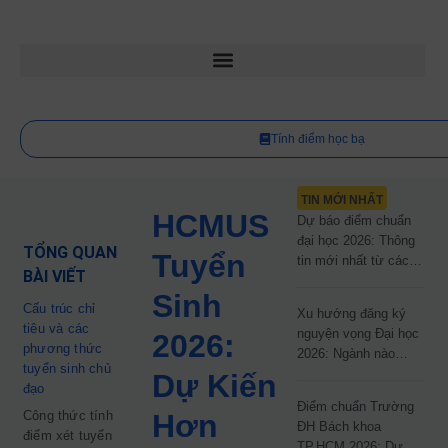
Tính điểm học bạ
TIN MỚI NHẤT
HCMUS
Dự báo điểm chuẩn
đại học 2026: Thông
TỔNG QUAN
Tuyển
tin mới nhất từ các
BÀI VIẾT
trường đại học công
Sinh
lập
Cấu trúc chỉ
Xu hướng đăng ký
tiêu và các
nguyện vọng Đại học
2026:
phương thức
2026: Ngành nào
tuyển sinh chủ
đang dẫn đầu cuộc
Dự Kiến
đạo
đua?
Điểm chuẩn Trường
Công thức tính
Hơn
ĐH Bách khoa
điểm xét tuyển
TP.HCM 2026: Dự