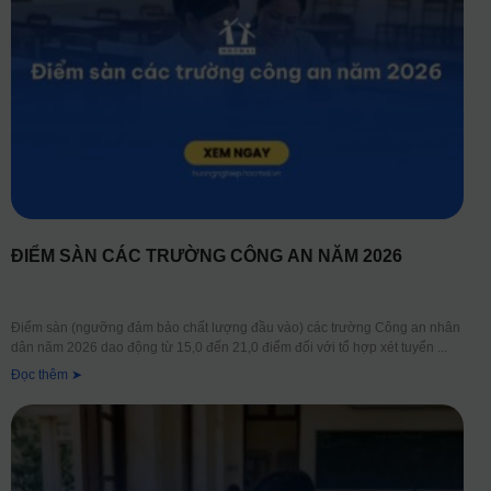
ĐIỂM SÀN CÁC TRƯỜNG CÔNG AN NĂM 2026
Điểm sàn (ngưỡng đảm bảo chất lượng đầu vào) các trường Công an nhân
dân năm 2026 dao động từ 15,0 đến 21,0 điểm đối với tổ hợp xét tuyển
Đọc thêm ➤