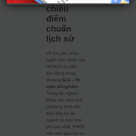
chiếu
điểm
chuẩn
lịch sử
Về học phí, khóa
tuyển sinh 2026 của
HCMUS dự kiến
dao động trong
khoảng
32,6 – 70
triệu đồng/năm
.
Trong đó, ngành
Khoa học máy tính
(chương trình tiên
tiến) tiếp tục là
ngành có mức học
phí cao nhất. PHHS
nên xem qua bài
so