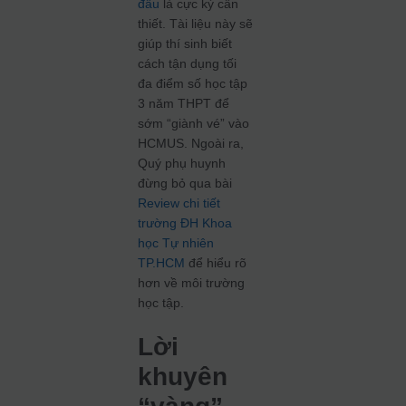
đầu
là cực kỳ cần
thiết. Tài liệu này sẽ
giúp thí sinh biết
cách tận dụng tối
đa điểm số học tập
3 năm THPT để
sớm “giành vé” vào
HCMUS. Ngoài ra,
Quý phụ huynh
đừng bỏ qua bài
Review chi tiết
trường ĐH Khoa
học Tự nhiên
TP.HCM
để hiểu rõ
hơn về môi trường
học tập.
Lời
khuyên