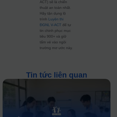
ACT) sẽ là chiến
thuật an toàn nhất.
Hãy tận dụng lộ
trình
Luyện thi
ĐGNL V-ACT
để tự
tin chinh phục mục
tiêu 900+ và giữ
tấm vé vào ngôi
trường mơ ước này.
Tin tức liên quan