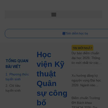
Tính điểm học bạ
TIN MỚI NHẤT
Học
Dự báo điểm chuẩn
đại học 2026: Thông
TỔNG QUAN
viện Kỹ
tin mới nhất từ các
BÀI VIẾT
trường đại học công
thuật
lập
1. Phương thức
Xu hướng đăng ký
tuyển sinh
nguyện vọng Đại học
Quân
2026: Ngành nào
2. Chỉ tiêu
đang dẫn đầu cuộc
tuyển sinh
sự công
đua?
Điểm chuẩn Trường
bố
ĐH Bách khoa
TP.HCM 2026: Dự