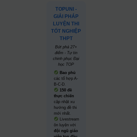
TOPUNI -
GIẢI PHÁP
LUYỆN THI
TỐT NGHIỆP
THPT
Bứt phá 27+
điểm - Tự tin
chinh phục Đại
học TOP
Bao phủ
các tổ hợp A-
B-C-D.
150 đề
thực chiến
cập nhật xu
hướng đề thi
mới nhất.
Livestream
ôn luyện với
đội ngũ giáo
viên top đầu.