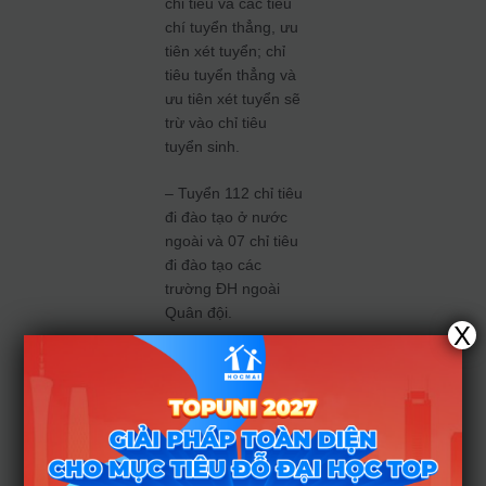
chỉ tiêu và các tiêu
chí tuyển
thẳng, ưu
tiên xét tuyển; chỉ
tiêu tuyển thẳng và
ưu tiên xét tuyển sẽ
trừ vào chỉ tiêu
tuyển sinh.
– Tuyển 112 chỉ tiêu
đi đào tạo ở nước
ngoài và 07 chỉ tiêu
đi đào tạo các
trường ĐH ngoài
Quân đội.
X
2. Chỉ
tiêu
tuyển
sinh