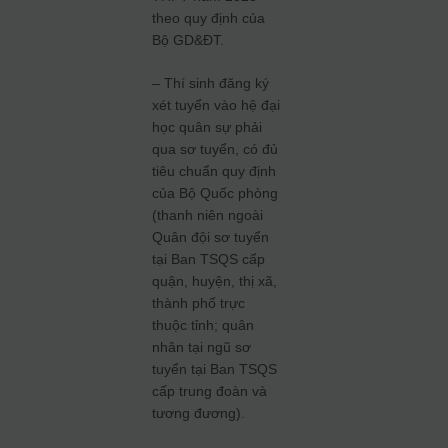
theo quy định của
Bộ GD&ĐT.
– Thí sinh đăng ký
xét tuyển vào hệ đại
học quân sự phải
qua sơ tuyển, có đủ
tiêu chuẩn quy định
của Bộ Quốc phòng
(thanh niên ngoài
Quân đội sơ tuyển
tại Ban TSQS cấp
quận, huyện, thị xã,
thành phố trực
thuộc tỉnh; quân
nhân tại ngũ sơ
tuyển tại Ban TSQS
cấp trung đoàn và
tương đương).