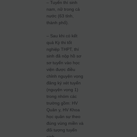
– Tuyển thí sinh
nam, nữ trong cả
nước (63 tỉnh,
thành phố).
– Sau khi có kết
quả Kỳ thi tốt
nghiệp THPT, thí
sinh đã nộp hồ sơ
sơ tuyển vào học
viện được điều
chỉnh nguyện vọng
đăng ký xét tuyển
(nguyện vọng 1)
trong nhóm các
trường gồm: HV
Quân y, HV Khoa
học quân sự theo
đúng vùng miền và
đối tượng tuyển
sinh.