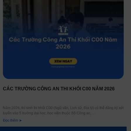
CÁC TRƯỜNG CÔNG AN THI KHỐI C00 NĂM 2026
Năm 2026, thí sinh thi khối C00 (Ngữ văn, Lịch sử, Địa lý) có thể đăng ký xét
tuyển vào 5 trường đại học, học viện thuộc Bộ Công an,
Đọc thêm ➤