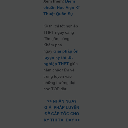
Xem thêm:
Điểm
chuẩn Học Viện Kĩ
Thuật Quân Sự
Kỳ thi thi tốt nghiệp
THPT ngày càng
đến gần, cùng
Khám phá
ngay
Giải pháp ôn
luyện kỳ thi tốt
nghiệp THPT
giúp
nắm chắc tấm vé
trúng tuyển vào
những trường đại
học TOP đầu.
>> NHẬN NGAY
GIẢI PHÁP LUYỆN
ĐỀ CẤP TỐC CHO
KỲ THI TẠI ĐÂY <<