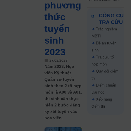
phương
kiến công bố 9.8,
nguyện vọng tăng vọt
thức
CÔNG CỤ
67%
TRA CỨU
tuyển
➜
Trắc nghiệm
MBTI
sinh
➜
Đề án tuyển
2023
sinh
➜
Tra cứu tổ
27/02/2023
hợp môn
Năm 2023, Học
➜
Quy đổi điểm
viện Kỹ thuật
thi
Quân sự tuyển
➜
Điểm chuẩn
sinh theo 2 tổ hợp
môn là A00 và A01,
Đại học
thí sinh cần thực
➜
Xếp hạng
hiện 2 bước đăng
điểm thi
ký xét tuyển vào
học viện.