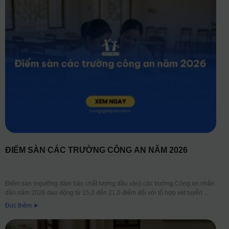
ĐIỂM SÀN CÁC TRƯỜNG CÔNG AN NĂM 2026
Điểm sàn (ngưỡng đảm bảo chất lượng đầu vào) các trường Công an nhân
dân năm 2026 dao động từ 15,0 đến 21,0 điểm đối với tổ hợp xét tuyển
Đọc thêm ➤