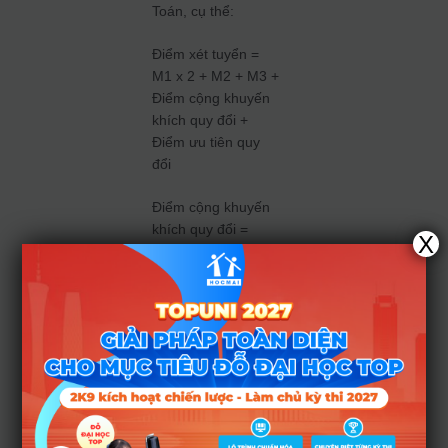
Toán, cụ thể:
Điểm xét tuyển =
M1 x 2 + M2 + M3 +
Điểm cộng khuyến
khích quy đổi +
Điểm ưu tiên quy
đổi
Điểm cộng khuyến
khích quy đổi =
X
Điểm cộng khuyến
khích x 4/3
Điểm ưu tiên quy
đổi = Điểm ưu tiên x
4/3
Trong đó:
– M1, M2, M3: là