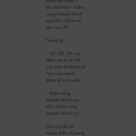
Điểm xét tuyển =
M1+M2+M3 + Điểm
cộng khuyến khích
quy đổi + Điểm ưu
tiên quy đổi
Trong đó:
– M1, M2, M3: Là
điểm bài thi V-SAT
các môn thi thuộc tổ
hợp của ngành
đăng ký xét tuyển.
– Điểm cộng
khuyến khích quy
đổi = Điểm cộng
khuyến khích x 5
(Do quy đổi từ
thang điểm 30 sang