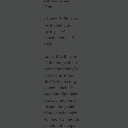
2.5, 2.0 và 1.5
điểm.
+ Nhóm 3: Thí sinh
hệ chuyên của
trường THPT
chuyên: cộng 1.5
điểm
Lưu ý: Một thí sinh
có thể thuộc nhiều
nhóm cộng khuyến
khích khác nhau.
Khi đó, điểm cộng
khuyến khích sẽ
bao gồm tổng điểm
của các nhóm mà
thí sinh thuộc diện
cộng khuyến khích.
Với nhóm 2, nếu thí
sinh đạt nhiều giải