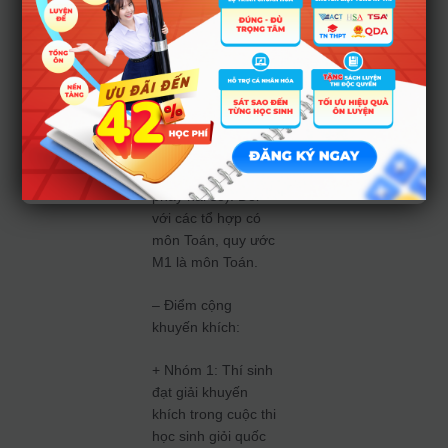
điểm trung bình
cộng 03 năm học
của các môn học
thuộc tổ hợp của
ngành đăng ký xét
tuyển, được làm
tròn đến hai chữ số
thập phân (sau dấu
phẩy hai số). Đối
với các tổ hợp có
môn Toán, quy ước
M1 là môn Toán.
– Điểm cộng
khuyến khích:
+ Nhóm 1: Thí sinh
đạt giải khuyến
khích trong cuộc thi
học sinh giỏi quốc