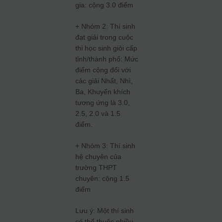
gia: cộng 3.0 điểm
+ Nhóm 2: Thí sinh
đạt giải trong cuộc
thi học sinh giỏi cấp
tỉnh/thành phố: Mức
điểm cộng đối với
các giải Nhất, Nhì,
Ba, Khuyến khích
tương ứng là 3.0,
2.5, 2.0 và 1.5
điểm.
+ Nhóm 3: Thí sinh
hệ chuyên của
trường THPT
chuyên: cộng 1.5
điểm
Lưu ý: Một thí sinh
có thể thuộc nhiều