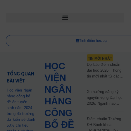
Tính điểm học bạ
TIN MỚI NHẤT
HỌC
Dự báo điểm chuẩn
đại học 2026: Thông
TỔNG QUAN
VIỆN
tin mới nhất từ các
BÀI VIẾT
trường đại học công
NGÂN
lập
Học viện Ngân
Xu hướng đăng ký
hàng công bố
nguyện vọng Đại học
HÀNG
đề án tuyển
2026: Ngành nào
sinh năm 2024
đang dẫn đầu cuộc
CÔNG
trong đó trường
đua?
Điểm chuẩn Trường
dự kiến sẽ dành
BỐ ĐỀ
ĐH Bách khoa
50% chỉ tiêu
TP.HCM 2026: Dự