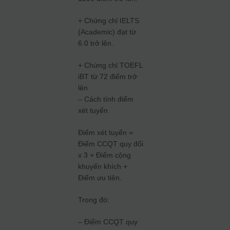
+ Chứng chỉ IELTS
(Academic) đạt từ
6.0 trở lên.
+ Chứng chỉ TOEFL
iBT từ 72 điểm trở
lên
– Cách tính điểm
xét tuyển
Điểm xét tuyển =
Điểm CCQT quy đổi
x 3 + Điểm cộng
khuyến khích +
Điểm ưu tiên.
Trong đó:
– Điểm CCQT quy