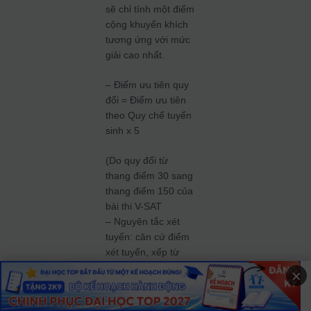
sẽ chỉ tính một điểm
cộng khuyến khích
tương ứng với mức
giải cao nhất.
– Điểm ưu tiên quy
đổi = Điểm ưu tiên
theo Quy chế tuyển
sinh x 5
(Do quy đổi từ
thang điểm 30 sang
thang điểm 150 của
bài thi V-SAT
– Nguyên tắc xét
tuyển: căn cứ điểm
xét tuyển, xếp từ
cao xuống thấp cho
×
đến hết chỉ tiêu.