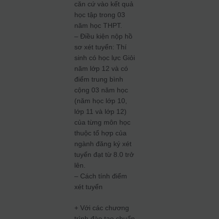
căn cứ vào kết quả
học tập trong 03
năm học THPT.
– Điều kiện nộp hồ
sơ xét tuyển: Thí
sinh có học lực Giỏi
năm lớp 12 và có
điểm trung bình
cộng 03 năm học
(năm học lớp 10,
lớp 11 và lớp 12)
của từng môn học
thuộc tổ hợp của
ngành đăng ký xét
tuyển đạt từ 8.0 trở
lên.
– Cách tính điểm
xét tuyển
+ Với các chương
trình đào tạo chuẩn