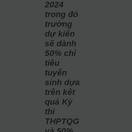
2024
trong đó
trường
dự kiến
sẽ dành
50% chỉ
tiêu
tuyển
sinh dựa
trên kết
quả Kỳ
thi
THPTQG
và 50%