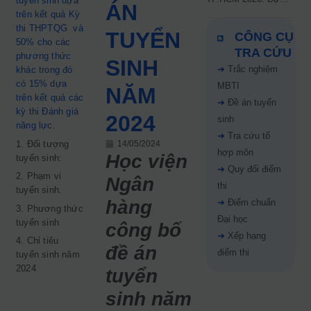
tuyển sinh dựa
ÁN
kiến công bố 9.8,
trên kết quả Kỳ
nguyện vọng tăng vọt
thi THPTQG và
TUYỂN
CÔNG CỤ
67%
50% cho các
TRA CỨU
phương thức
SINH
➜
Trắc nghiệm
khác trong đó
có 15% dựa
MBTI
NĂM
trên kết quả các
➜
Đề án tuyển
kỳ thi Đánh giá
2024
sinh
năng lực.
➜
Tra cứu tổ
1. Đối tượng
14/05/2024
hợp môn
Học viện
tuyển sinh:
➜
Quy đổi điểm
2. Phạm vi
Ngân
thi
tuyển sinh.
hàng
➜
Điểm chuẩn
3. Phương thức
Đại học
tuyển sinh
công bố
➜
Xếp hạng
4. Chỉ tiêu
đề án
điểm thi
tuyển sinh năm
2024
tuyển
sinh năm