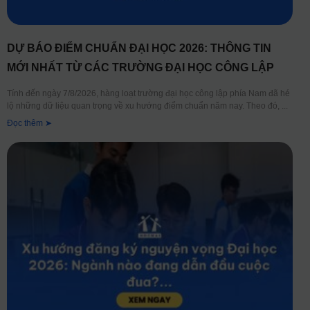
DỰ BÁO ĐIỂM CHUẨN ĐẠI HỌC 2026: THÔNG TIN
MỚI NHẤT TỪ CÁC TRƯỜNG ĐẠI HỌC CÔNG LẬP
Tính đến ngày 7/8/2026, hàng loạt trường đại học công lập phía Nam đã hé
lộ những dữ liệu quan trọng về xu hướng điểm chuẩn năm nay. Theo đó,
Đọc thêm ➤