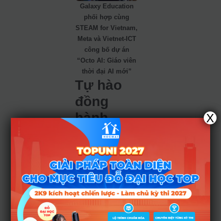
Galaxy Education
phối hợp cùng
STEAM for Vietnam,
Meta và Vietnet-ICT
công bố dự án
“Octo AI: Giáo viên
thời đại AI mới”
Tự hào
đồng
hành
X
cùng
nhiều thế
hệ học
sinh
trong các
kỳ thi lớn