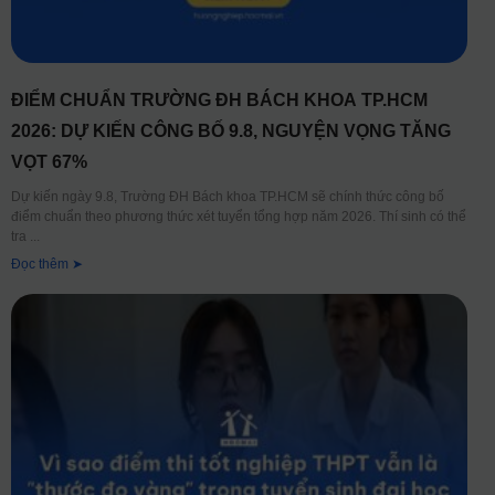
ĐIỂM CHUẨN TRƯỜNG ĐH BÁCH KHOA TP.HCM
2026: DỰ KIẾN CÔNG BỐ 9.8, NGUYỆN VỌNG TĂNG
VỌT 67%
Dự kiến ngày 9.8, Trường ĐH Bách khoa TP.HCM sẽ chính thức công bố
điểm chuẩn theo phương thức xét tuyển tổng hợp năm 2026. Thí sinh có thể
tra
Đọc thêm ➤