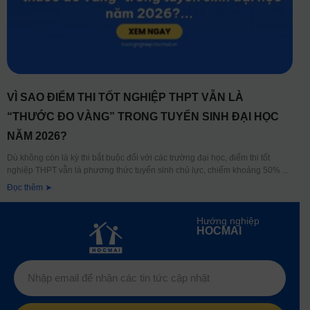
VÌ SAO ĐIỂM THI TỐT NGHIỆP THPT VẪN LÀ
“THƯỚC ĐO VÀNG” TRONG TUYỂN SINH ĐẠI HỌC
NĂM 2026?
Dù không còn là kỳ thi bắt buộc đối với các trường đại học, điểm thi tốt
nghiệp THPT vẫn là phương thức tuyển sinh chủ lực, chiếm khoảng 50%
Đọc thêm ➤
Hướng nghiệp
HOCMAI