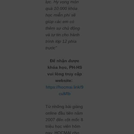
lực. Hy vọng món
quà 10.000 khóa
học miễn phí sẽ
giúp các em có
thêm sự chủ động
và tự tin cho hành
trình lớp 12 phía
trước”
Để nhận được
khóa học, PH-HS
vui lòng truy cập
website:
https://hocmai.link/9
cuMIb
Từ những bài giảng
online đầu tiên năm
2007 đến cột mốc 8
triệu học viên hôm
nay, HOCMAI cho