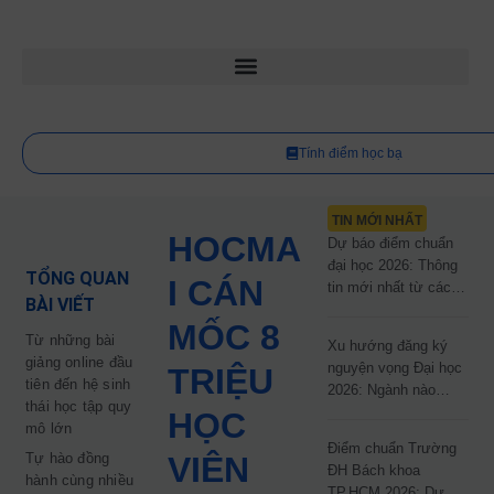
Tính điểm học bạ
TIN MỚI NHẤT
HOCMA
Dự báo điểm chuẩn
đại học 2026: Thông
TỔNG QUAN
I CÁN
tin mới nhất từ các
BÀI VIẾT
trường đại học công
MỐC 8
lập
Từ những bài
Xu hướng đăng ký
giảng online đầu
nguyện vọng Đại học
TRIỆU
tiên đến hệ sinh
2026: Ngành nào
thái học tập quy
đang dẫn đầu cuộc
HỌC
mô lớn
đua?
Điểm chuẩn Trường
Tự hào đồng
VIÊN
ĐH Bách khoa
hành cùng nhiều
TP.HCM 2026: Dự