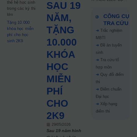
thế hệ học sinh
SAU 19
kiến công bố 9.8,
trong các kỳ thi
nguyện vọng tăng vọt
lớn
NĂM,
CÔNG CỤ
67%
Tặng 10.000
TRA CỨU
TẶNG
khóa học miễn
➜
Trắc nghiệm
phí cho học
MBTI
10.000
sinh 2K9
➜
Đề án tuyển
KHÓA
sinh
➜
Tra cứu tổ
HỌC
hợp môn
➜
Quy đổi điểm
MIỄN
thi
PHÍ
➜
Điểm chuẩn
Đại học
CHO
➜
Xếp hạng
điểm thi
2K9
29/05/2026
Sau 19 năm hình