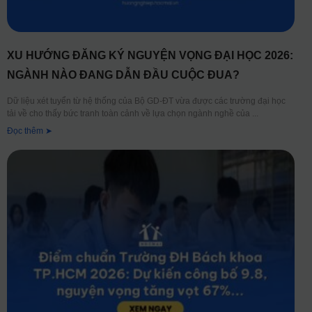
XU HƯỚNG ĐĂNG KÝ NGUYỆN VỌNG ĐẠI HỌC 2026:
NGÀNH NÀO ĐANG DẪN ĐẦU CUỘC ĐUA?
Dữ liệu xét tuyển từ hệ thống của Bộ GD-ĐT vừa được các trường đại học
tải về cho thấy bức tranh toàn cảnh về lựa chọn ngành nghề của
Đọc thêm ➤