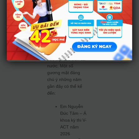
HOCMAI vô cùng tự
hào khi hàng trăm
học viên của mình
đã trở thành thủ
khoa, á khoa các kỳ
thi hoặc trúng tuyển
vào các trường đại
học top đầu trên cả
nước. Một số
gương mặt đáng
chú ý những năm
gần đây có thể kể
đến:
Em Nguyễn
Đức Tâm – Á
khoa kỳ thi V-
ACT năm
2026